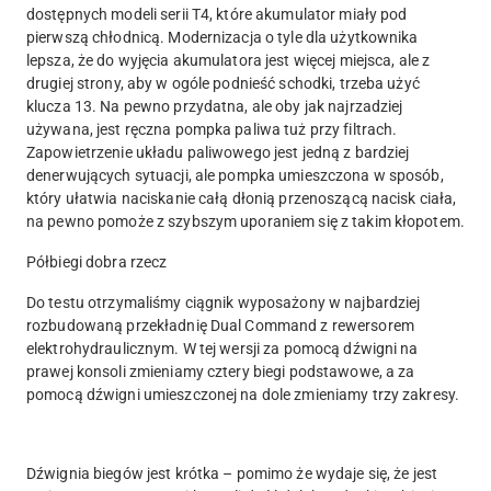
dostępnych modeli serii T4, które akumulator miały pod
pierwszą chłodnicą. Modernizacja o tyle dla użytkownika
lepsza, że do wyjęcia akumulatora jest więcej miejsca, ale z
drugiej strony, aby w ogóle podnieść schodki, trzeba użyć
klucza 13. Na pewno przydatna, ale oby jak najrzadziej
używana, jest ręczna pompka paliwa tuż przy filtrach.
Zapowietrzenie układu paliwowego jest jedną z bardziej
denerwujących sytuacji, ale pompka umieszczona w sposób,
który ułatwia naciskanie całą dłonią przenoszącą nacisk ciała,
na pewno pomoże z szybszym uporaniem się z takim kłopotem.
Półbiegi dobra rzecz
Do testu otrzymaliśmy ciągnik wyposażony w najbardziej
rozbudowaną przekładnię Dual Command z rewersorem
elektrohydraulicznym. W tej wersji za pomocą dźwigni na
prawej konsoli zmieniamy cztery biegi podstawowe, a za
pomocą dźwigni umieszczonej na dole zmieniamy trzy zakresy.
Dźwignia biegów jest krótka – pomimo że wydaje się, że jest