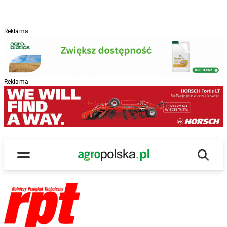
Reklama
Reklama
Wyszu
Main Logo
Menu