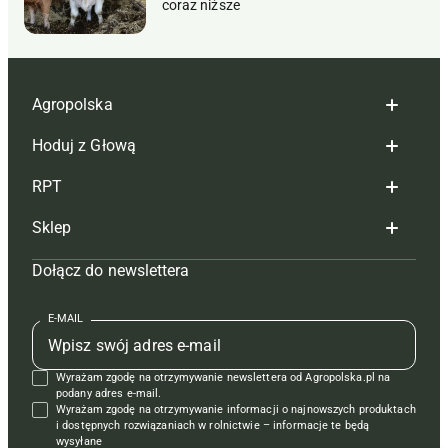
coraz niższe
Agropolska
Hoduj z Głową
Redakcja
RPT
Reklama
Hoduj z głową bydło
Sklep
Tagi
Hoduj z głową świnie
Redakcja
Dołącz do newslettera
Mapa serwisu
Prenumerata
Prenumerata
Czasopisma i prenumerata
Kontakt
Redakcja
Reklama
Książki
E-MAIL
Regulamin
Kontakt
Kontakt
Regulamin
Wyrażam zgodę na otrzymywanie newslettera od Agropolska.pl na
Polityka prywatności
Reklama
Krzyżówki
podany adres e-mail.
Wyrażam zgodę na otrzymywanie informacji o najnowszych produktach
i dostępnych rozwiązaniach w rolnictwie – informacje te będą
wysyłane