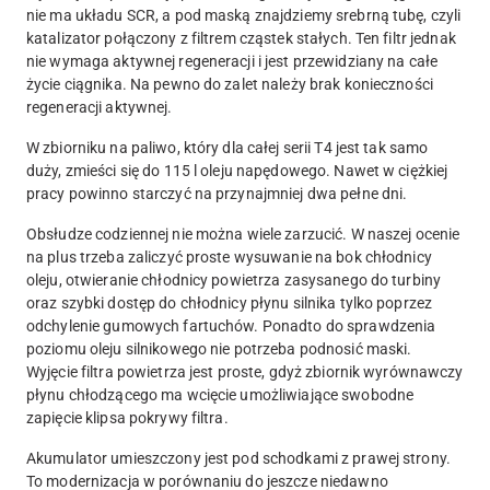
nie ma układu SCR, a pod maską znajdziemy srebrną tubę, czyli
katalizator połączony z filtrem cząstek stałych. Ten filtr jednak
nie wymaga aktywnej regeneracji i jest przewidziany na całe
życie ciągnika. Na pewno do zalet należy brak konieczności
regeneracji aktywnej.
W zbiorniku na paliwo, który dla całej serii T4 jest tak samo
duży, zmieści się do 115 l oleju napędowego. Nawet w ciężkiej
pracy powinno starczyć na przynajmniej dwa pełne dni.
Obsłudze codziennej nie można wiele zarzucić. W naszej ocenie
na plus trzeba zaliczyć proste wysuwanie na bok chłodnicy
oleju, otwieranie chłodnicy powietrza zasysanego do turbiny
oraz szybki dostęp do chłodnicy płynu silnika tylko poprzez
odchylenie gumowych fartuchów. Ponadto do sprawdzenia
poziomu oleju silnikowego nie potrzeba podnosić maski.
Wyjęcie filtra powietrza jest proste, gdyż zbiornik wyrównawczy
płynu chłodzącego ma wcięcie umożliwiające swobodne
zapięcie klipsa pokrywy filtra.
Akumulator umieszczony jest pod schodkami z prawej strony.
To modernizacja w porównaniu do jeszcze niedawno