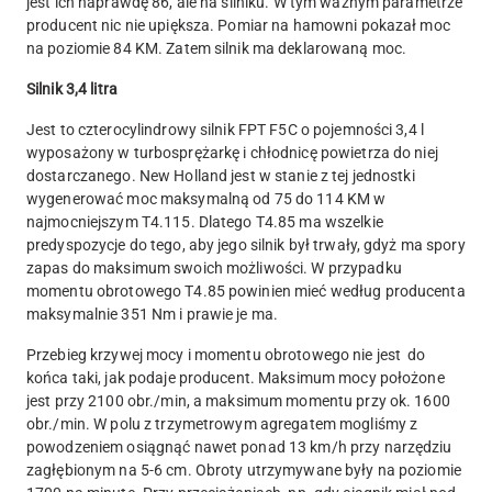
jest ich naprawdę 86, ale na silniku. W tym ważnym parametrze
producent nic nie upiększa. Pomiar na hamowni pokazał moc
na poziomie 84 KM. Zatem silnik ma deklarowaną moc.
Silnik 3,4 litra
Jest to czterocylindrowy silnik FPT F5C o pojemności 3,4 l
wyposażony w turbosprężarkę i chłodnicę powietrza do niej
dostarczanego. New Holland jest w stanie z tej jednostki
wygenerować moc maksymalną od 75 do 114 KM w
najmocniejszym T4.115. Dlatego T4.85 ma wszelkie
predyspozycje do tego, aby jego silnik był trwały, gdyż ma spory
zapas do maksimum swoich możliwości. W przypadku
momentu obrotowego T4.85 powinien mieć według producenta
maksymalnie 351 Nm i prawie je ma.
Przebieg krzywej mocy i momentu obrotowego nie jest do
końca taki, jak podaje producent. Maksimum mocy położone
jest przy 2100 obr./min, a maksimum momentu przy ok. 1600
obr./min. W polu z trzymetrowym agregatem mogliśmy z
powodzeniem osiągnąć nawet ponad 13 km/h przy narzędziu
zagłębionym na 5-6 cm. Obroty utrzymywane były na poziomie