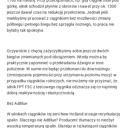
1700 na minutę. Przy przeciążeniach, np. gdy ciągnik miał pod
górkę, silnik schodził płynnie z obrotów i nawet przy ok. 1300
jeszcze dawał czas na redukcję przełożenia. Jednak jeśli
mielibyśmy pracować z ciągnikiem bez możliwości zmiany
półbiegu i pełnego biegu bez sprzęgła nożnego, to praca nie
byłaby tak spokojna.
Oczywiście z chęcią zażyczylibyśmy sobie jeszcze dwóch
biegów zmienianych pod obciążeniem. Wtedy można by
praktycznie zapomnieć o przekładaniu dźwigni w inne
położenie. W sumie nie będąc przekonani do downsizingu
(zmniejszania pojemności przy utrzymaniu poziomu mocy) w
przypadku ciągników rolniczych, nie możemy nie przyznać, że
silnik FPT F5C z testowego ciągnika odznacza się co najmniej
dobrą reaktywnością i elastycznością.
Bez AdBlue
W silnikach ciągników tej serii New Holland stosuje recyrkulację
spalin. Dlaczego nie AdBlue? Producent tłumaczy to niezbyt
wysoką temperaturą spalin. Dlatego w tej kategorii ciągników