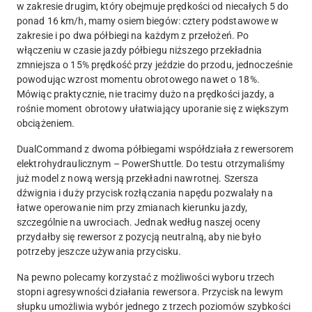
w zakresie drugim, który obejmuje prędkości od niecałych 5 do
ponad 16 km/h, mamy osiem biegów: cztery podstawowe w
zakresie i po dwa półbiegi na każdym z przełożeń. Po
włączeniu w czasie jazdy półbiegu niższego przekładnia
zmniejsza o 15% prędkość przy jeździe do przodu, jednocześnie
powodując wzrost momentu obrotowego nawet o 18%.
Mówiąc praktycznie, nie tracimy dużo na prędkości jazdy, a
rośnie moment obrotowy ułatwiający uporanie się z większym
obciążeniem.
DualCommand z dwoma półbiegami współdziała z rewersorem
elektrohydraulicznym – PowerShuttle. Do testu otrzymaliśmy
już model z nową wersją przekładni nawrotnej. Szersza
dźwignia i duży przycisk rozłączania napędu pozwalały na
łatwe operowanie nim przy zmianach kierunku jazdy,
szczególnie na uwrociach. Jednak według naszej oceny
przydałby się rewersor z pozycją neutralną, aby nie było
potrzeby jeszcze używania przycisku.
Na pewno polecamy korzystać z możliwości wyboru trzech
stopni agresywności działania rewersora. Przycisk na lewym
słupku umożliwia wybór jednego z trzech poziomów szybkości