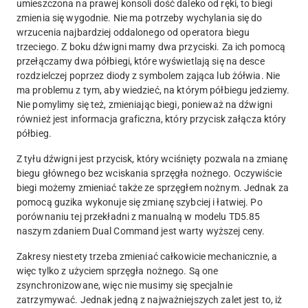
umieszczona na prawej konsoli dość daleko od ręki, to biegi
zmienia się wygodnie. Nie ma potrzeby wychylania się do
wrzucenia najbardziej oddalonego od operatora biegu
trzeciego. Z boku dźwigni mamy dwa przyciski. Za ich pomocą
przełączamy dwa półbiegi, które wyświetlają się na desce
rozdzielczej poprzez diody z symbolem zająca lub żółwia. Nie
ma problemu z tym, aby wiedzieć, na którym półbiegu jedziemy.
Nie pomylimy się też, zmieniając biegi, ponieważ na dźwigni
również jest informacja graficzna, który przycisk załącza który
półbieg.
Z tyłu dźwigni jest przycisk, który wciśnięty pozwala na zmianę
biegu głównego bez wciskania sprzęgła nożnego. Oczywiście
biegi możemy zmieniać także ze sprzęgłem nożnym. Jednak za
pomocą guzika wykonuje się zmianę szybciej i łatwiej. Po
porównaniu tej przekładni z manualną w modelu TD5.85
naszym zdaniem Dual Command jest warty wyższej ceny.
Zakresy niestety trzeba zmieniać całkowicie mechanicznie, a
więc tylko z użyciem sprzęgła nożnego. Są one
zsynchronizowane, więc nie musimy się specjalnie
zatrzymywać. Jednak jedną z najważniejszych zalet jest to, iż