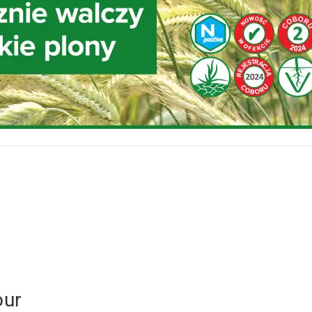
r
our