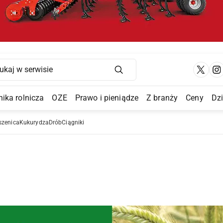
Main Navigation
ika rolnicza
OZE
Prawo i pieniądze
Z branży
Ceny
Dz
a Submenu
szenica
Kukurydza
Drób
Ciągniki