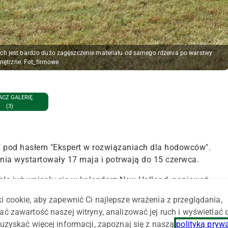
ch jest bardzo dużo zagęszczenie materiału od samego rdzenia po warstwy
nętrzne. Fot_firmowe
CZ GALERIĘ
(3)
" pod hasłem "Ekspert w rozwiązaniach dla hodowców".
ia wystartowały 17 maja i potrwają do 15 czerwca.
łe już wpisały się w kalendarz New Holland, ponieważ
y. Dla wielu klientów to przede wszystkim pełna gama maszyn
i cookie, aby zapewnić Ci najlepsze wrażenia z przeglądania,
icy spotkań podczas dynamicznych pokazów będą mogli
ać zawartość naszej witryny, analizować jej ruch i wyświetlać
T5, T4, T6 i TD5, które oferują wszystko, czego potrzebuje
uzyskać więcej informacji, zapoznaj się z naszą
polityką pryw