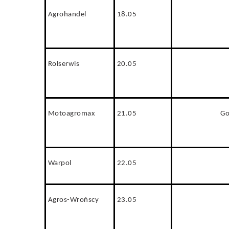
Agrohandel
18.05
Rolserwis
20.05
Motoagromax
21.05
Go
Warpol
22.05
Agros-Wrońscy
23.05