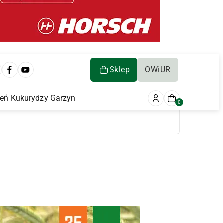
Sklep
OWiUR
ień Kukurydzy Garzyn
0