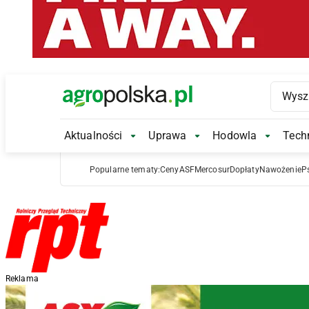
Main Logo
Aktualności
Uprawa
Hodowla
Techn
Aktualności Submenu
Uprawa Submenu
Hodowl
Popularne tematy:
Ceny
ASF
Mercosur
Dopłaty
Nawożenie
P
Reklama