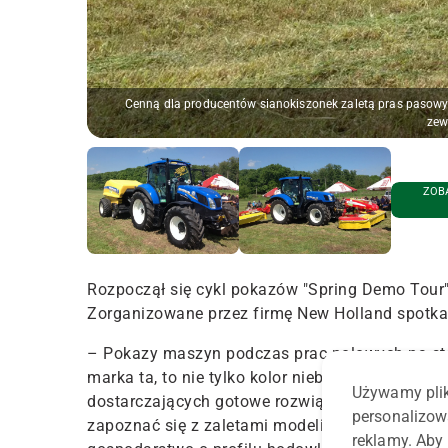
Cenną dla producentów sianokiszonek zaletą pras pasowy
zew
ZOBA
Rozpoczął się cykl pokazów "Spring Demo Tour
Zorganizowane przez firmę New Holland spotkan
– Pokazy maszyn podczas prac polowych na sta
marka ta, to nie tylko kolor niebieski czy żółt
Używamy plik
dostarczających gotowe rozwiązania. Uczestn
personalizow
zapoznać się z zaletami modeli ciągników m.in. 
reklamy. Aby 