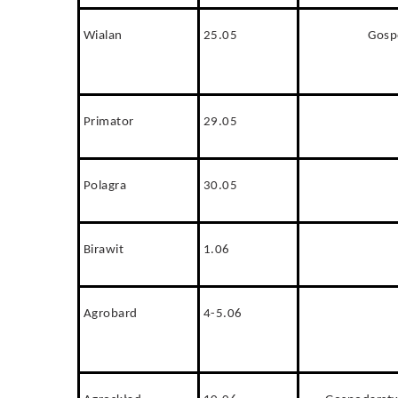
Wialan
25.05
Gosp
Primator
29.05
Polagra
30.05
Birawit
1.06
Agrobard
4-5.06