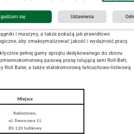
je Michał Jankowski, specjalista produktowy New Holland
Zgadzam się
Ustawienia
Od
 ciągniki i maszyny z logo niebieskiego liścia w pracy, a
iach wezmą udział specjaliści marki New Holland.
iągniki i maszyny, a także pokażą jak prawidłowo
giczne, aby zmaksymalizować jakość i wydajność pracy.
aktycznie pełnej gamy sprzętu dedykowanego do zbioru
 zmiennokomorową pasową prasę rolującą serii Roll-Belt,
y Roll Baler, a także stałokomorową łańcuchowo-listwową
Miejsce
Radostowo,
ul. Dworcowa 11
83-120 Subkowy