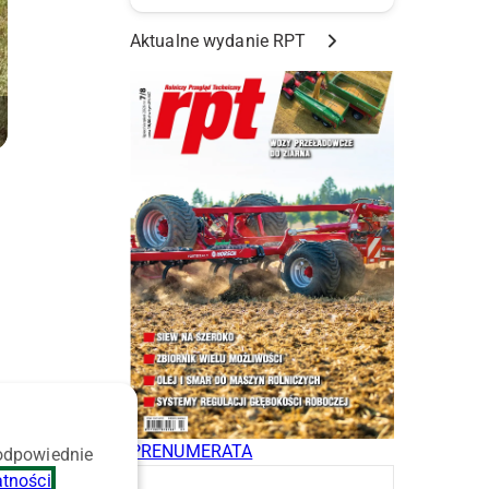
Aktualne wydanie RPT
PRENUMERATA
 odpowiednie
atności
.