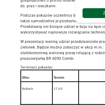
gospodarstwo o profilu hodowlanym. – komentu
ds. pras i sieczkarni.
Podczas pokazów uczestnicy będą mogli zobaczyć
także samodzielnie je przetestować. W spotkan
Przedstawią oni biorące udział w boju na łące c
wykorzystywać najnowsze rozwiązania technolo
W prezentacji wezmą udział przedstawiciele pr
zielonek. Będzie można zobaczyć w akcji m.in.:
stałokomorową walcową prasę rolującą z rodzin
prasoowijarkę BR 6090 Combi.
Terminarz pokazów:
D
i
ler
Termin
Raitech
17.05