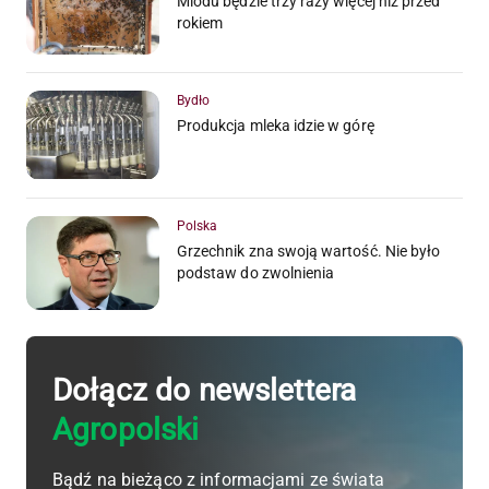
Miodu będzie trzy razy więcej niż przed
rokiem
Bydło
Produkcja mleka idzie w górę
Polska
Grzechnik zna swoją wartość. Nie było
podstaw do zwolnienia
Dołącz do newslettera
Agropolski
Bądź na bieżąco z informacjami ze świata