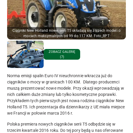
Ciągniki New Holland nowej serii T5 składają się z trzech modeli o
mocach maksymalnych od 99 do 117 KM. Foto_RPT
ZOBACZ GALERIĘ
(7)
Norma emisji spalin Euro IV nieuchronnie wkracza już do
ciągników o mocy w granicach 100 KM. Dlatego producenci
muszą prezentować nowe modele. Przy okazji wprowadzają w
nich całkiem duże zmiany lub tylko kosmetyczne poprawki.
Przykładem tych pierwszych jest nowa rodzina ciągników New
Holland T5. Ich prezentacja dla dziennikarzy z UE miała miejsce
we Francji w połowie marca 2016 r.
Polska premiera nowych ciągników serii T5 odbędzie się w
trzecim kwartale 2016 roku. Do tej pory będą u nas oferowane