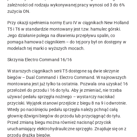
zależności od rodzaju wykonywanej pracy wynosi od 3 do 6%
zużycia ON.
Przy okazji spełnienia normy Euro IV w ciągnikach New Holland
T5 i T6 w standardzie montowany jest tzw. hamulec górski.
Jego działanie polega na dławieniu przepływu spalin, co
pomaga hamować ciągnikiem – do tej pory był on dostępny w
modelach tej marki o wyższych mocach.
Skrzynia Electro Command 16/16
W starszych ciągnikach serii T5 dostępne są dwie skrzynie
biegów – Dual Command i Electro Command. W najnowszych
montowana jest już tylko ta ostatnia. Pozwala ona uzyskać 16
przełożeń do przodu i 16 do tyłu. Aby je zmieniać, nie trzeba
używać pedału sprzęgła nożnego – wystarczy naciskać
przyciski. Wyjątek stanowi przejście z biegu 8 na 9 i odwrotnie.
Wtedy po naciśnięciu pedału sprzęgła należy pchnąć całą
głownię dźwigni biegów do przodu lub przyciągnąć do tyłu.
Przed zmianą biegu można również nacisnąć przycisk
uruchamiający elektrohydrauliczne sprzęgło. Znajduje się on z
przodu drążka biegów.