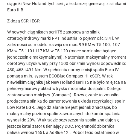
ciągniki New Holland tych serii, ale starszej generacji z silnikami
Euro IIIB.
Z dozą SCR i EGR
W nowych ciągnikach serii T5 zastosowano silnik
czterocylindrowy marki FPT Industrial o pojemności 3,4 l. W
zależności od modelu rozwija on moc: 99 KM w T5.100, 107
KM w T5.110 i 117 KM w T5.120 (moce nominalne będące
jednocześnie maksymalnymi). Natomiast maksymalny moment
obrotowy uzyskiwany przy 1500 obr./min wynosi odpowiednio:
430, 468 i 491 Nm. W spełnieniu normy emisji spalin Euro IV
pomaga m.in. system ECOBlue Compact HI-eSCR. W tak
niewielkim ciągniku jak New Holland serii T5 nie było miejsca na
pełnowymiarowy układ wtrysku mocznika do spalin. Dlatego
zastosowano mniejszy (Compact). Rozwiązanie to zmusiło
producenta silnika do zamontowania układu recyrkulacji spalin
Low Rate EGR. Jego działanie nie jest jednak znaczące, bo
maksymalny poziom spalin zawracanych do komór spalania
wynosi do 20%. W układzie oczyszczania spalin znajduje się
jeszcze katalizator utleniający DOC. Pojemność zbiornika
paliwa wynosi 165 l, a AdBlue 12 l. Pobór tego ostatniego w