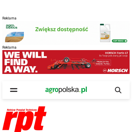
Reklama
Reklama
Wyszu
Main Logo
Menu