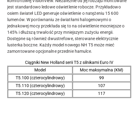
komfortowej VisionView. Niezależnie od jej rodzaju montowane
jest standardowo ledowe oświetlenie robocze. Przykładowo
osiem świateł LED generuje oświetlenie o natężeniu 15 600
lumenów. W porównaniu ze światłami halogenowymi o
jednakowej mocy przekłada się to na oświetlenie mocniejsze o
145% i dłuższą trwałość przy mniejszym zużyciu energii.
Dostępne są również dwustrefowe, sterowane elektrycznie
lusterka boczne. Każdy model nowego NH T5 może mieć
zamontowane opcjonalne przednie hamulce.
Ciągniki New Holland serii T5 z silnikami Euro IV
Model
Moc maksymalna (KM)
T5.100 (czterocylindrowy)
99
T5.110 (czterocylindrowy)
107
T5.120 (czterocylindrowy)
117