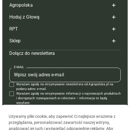
Agropolska
Hoduj z Głową
Redakcja
RPT
Reklama
Hoduj z głową bydło
Sklep
Tagi
Hoduj z głową świnie
Redakcja
Dołącz do newslettera
Mapa serwisu
Prenumerata
Prenumerata
Czasopisma i prenumerata
Kontakt
Redakcja
Reklama
Książki
E-MAIL
Regulamin
Kontakt
Kontakt
Regulamin
Wyrażam zgodę na otrzymywanie newslettera od Agropolska.pl na
Polityka prywatności
Reklama
Krzyżówki
podany adres e-mail.
Wyrażam zgodę na otrzymywanie informacji o najnowszych produktach
i dostępnych rozwiązaniach w rolnictwie – informacje te będą
wysyłane
od APRA sp. z o.o. w imieniu partnerów.
Używamy pliki cookie, aby zapewnić Ci najlepsze wrażenia z
przeglądania, personalizować zawartość naszej witryny,
analizować jej ruch i wyświetlać odpowiednie reklamy. Aby