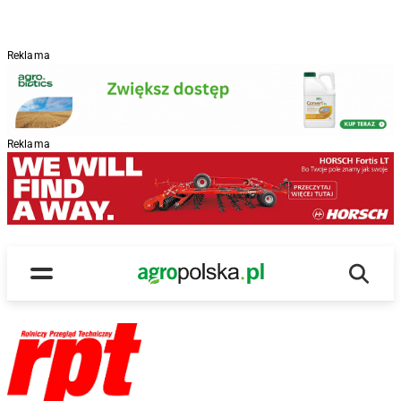
Reklama
Reklama
Wyszu
Main Logo
Menu