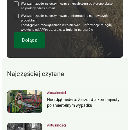
Wyrażam zgodę na otrzymywanie newslettera od Agropolska.pl
na podany adres e-mail.
Wyrażam zgodę na otrzymywanie informacji o najnowszych
produktach
i dostępnych rozwiązaniach w rolnictwie – informacje te będą
wysyłane od APRA sp. z o.o. w imieniu partnerów.
Najczęściej czytane
Aktualności
Nie zdjął hederu. Zarzut dla kombajnisty
po śmiertelnym wypadku
Aktualności