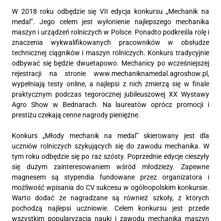
W 2018 roku odbędzie się VII edycja konkursu „Mechanik na
medal”. Jego celem jest wyłonienie najlepszego mechanika
maszyn i urządzeń rolniczych w Polsce. Ponadto podkreśla rolę i
znaczenia wykwalifikowanych pracowników w obsłudze
technicznej ciągników i maszyn rolniczych. Konkurs tradycyjnie
odbywać się będzie dwuetapowo. Mechanicy po wcześniejszej
rejestracji na stronie www.mechaniknamedal.agroshow.pl,
wypełniają testy online, a najlepsi z nich zmierzą się w finale
praktycznym podczas tegorocznej jubileuszowej XX Wystawy
Agro Show w Bednarach. Na laureatów oprócz promocji i
prestiżu czekają cenne nagrody pieniężne.
Konkurs „Młody mechanik na medal” skierowany jest dla
uczniów rolniczych szykujących się do zawodu mechanika. W
tym roku odbędzie się po raz szósty. Poprzednie edycje cieszyły
się dużym zainteresowaniem wśród młodzieży. Zapewne
magnesem są stypendia fundowane przez organizatora i
możliwość wpisania do CV sukcesu w ogólnopolskim konkursie.
Warto dodać że nagradzane są również szkoły, z których
pochodzą najlepsi uczniowie. Celem konkursu jest przede
wszystkim popularyzacja nauki i zawodu mechanika maszyn