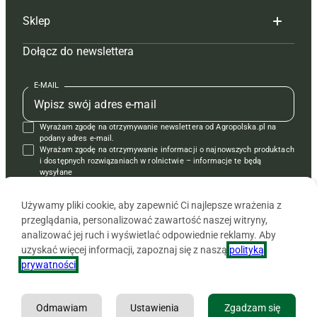
Sklep
Tagi
Hoduj z głową świnie
Redakcja
Dołącz do newslettera
Mapa serwisu
Prenumerata
Prenumerata
Czasopisma i prenumerata
Kontakt
Redakcja
Reklama
Książki
E-MAIL
Regulamin
Kontakt
Kontakt
Regulamin
Wyrażam zgodę na otrzymywanie newslettera od Agropolska.pl na
Polityka prywatności
Reklama
Krzyżówki
podany adres e-mail.
Wyrażam zgodę na otrzymywanie informacji o najnowszych produktach
i dostępnych rozwiązaniach w rolnictwie – informacje te będą
wysyłane
od APRA sp. z o.o. w imieniu partnerów.
Używamy pliki cookie, aby zapewnić Ci najlepsze wrażenia z
przeglądania, personalizować zawartość naszej witryny,
analizować jej ruch i wyświetlać odpowiednie reklamy. Aby
uzyskać więcej informacji, zapoznaj się z naszą
polityką
prywatności
.
Odmawiam
Ustawienia
Zgadzam się
Copyright © 2026 Agencja Promocji Rolnictwa i Agrobiznesu APRA