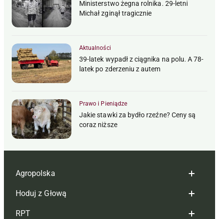
Ministerstwo żegna rolnika. 29-letni
Michał zginął tragicznie
Aktualności
39-latek wypadł z ciągnika na polu. A 78-
latek po zderzeniu z autem
Prawo i Pieniądze
Jakie stawki za bydło rzeźne? Ceny są
coraz niższe
Agropolska
Hoduj z Głową
Redakcja
RPT
Reklama
Hoduj z głową bydło