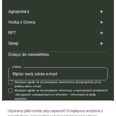
Agropolska
Hoduj z Głową
Redakcja
RPT
Reklama
Hoduj z głową bydło
Sklep
Tagi
Hoduj z głową świnie
Redakcja
Dołącz do newslettera
Mapa serwisu
Prenumerata
Prenumerata
Czasopisma i prenumerata
Kontakt
Redakcja
Reklama
Książki
E-MAIL
Regulamin
Kontakt
Kontakt
Regulamin
Wyrażam zgodę na otrzymywanie newslettera od Agropolska.pl na
Polityka prywatności
Reklama
Krzyżówki
podany adres e-mail.
Wyrażam zgodę na otrzymywanie informacji o najnowszych produktach
i dostępnych rozwiązaniach w rolnictwie – informacje te będą
wysyłane
od APRA sp. z o.o. w imieniu partnerów.
Używamy pliki cookie, aby zapewnić Ci najlepsze wrażenia z