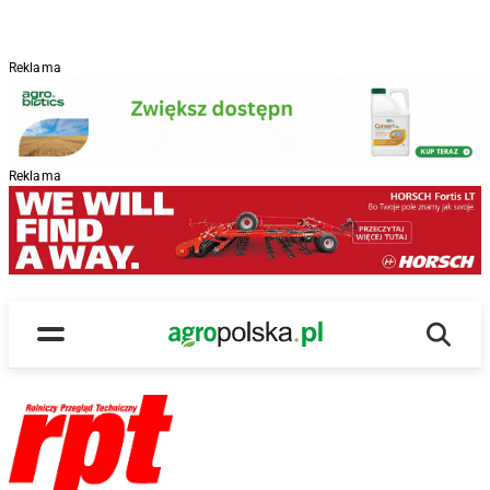
Reklama
Reklama
Wyszu
Main Logo
Menu