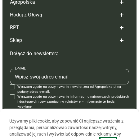
Agropolska
Hoduj z Głową
Redakcja
RPT
Reklama
Hoduj z głową bydło
Sklep
Tagi
Hoduj z głową świnie
Redakcja
Dołącz do newslettera
Mapa serwisu
Prenumerata
Prenumerata
Czasopisma i prenumerata
Kontakt
Redakcja
Reklama
Książki
E-MAIL
Regulamin
Kontakt
Kontakt
Regulamin
Wyrażam zgodę na otrzymywanie newslettera od Agropolska.pl na
Polityka prywatności
Reklama
Krzyżówki
podany adres e-mail.
Wyrażam zgodę na otrzymywanie informacji o najnowszych produktach
i dostępnych rozwiązaniach w rolnictwie – informacje te będą
wysyłane
od APRA sp. z o.o. w imieniu partnerów.
Używamy pliki cookie, aby zapewnić Ci najlepsze wrażenia z
przeglądania, personalizować zawartość naszej witryny,
analizować jej ruch i wyświetlać odpowiednie reklamy. Aby