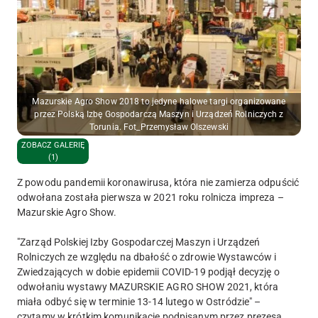
Mazurskie Agro Show 2018 to jedyne halowe targi organizowane
przez Polską Izbę Gospodarczą Maszyn i Urządzeń Rolniczych z
Torunia. Fot_Przemysław Olszewski
ZOBACZ GALERIĘ
(1)
Z powodu pandemii koronawirusa, która nie zamierza odpuścić
odwołana została pierwsza w 2021 roku rolnicza impreza –
Mazurskie Agro Show.
"Zarząd Polskiej Izby Gospodarczej Maszyn i Urządzeń
Rolniczych ze względu na dbałość o zdrowie Wystawców i
Zwiedzających w dobie epidemii COVID-19 podjął decyzję o
odwołaniu wystawy MAZURSKIE AGRO SHOW 2021, która
miała odbyć się w terminie 13-14 lutego w Ostródzie" –
czytamy w krótkim komunikacie podpisanym przez prezesa