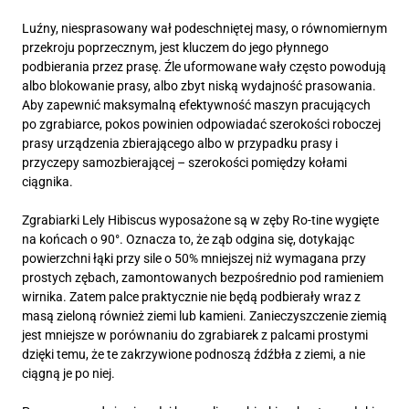
Luźny, niesprasowany wał podeschniętej masy, o równomiernym
przekroju poprzecznym, jest kluczem do jego płynnego
podbierania przez prasę. Źle uformowane wały często powodują
albo blokowanie prasy, albo zbyt niską wydajność prasowania.
Aby zapewnić maksymalną efektywność maszyn pracujących
po zgrabiarce, pokos powinien odpowiadać szerokości roboczej
prasy urządzenia zbierającego albo w przypadku prasy i
przyczepy samozbierającej – szerokości pomiędzy kołami
ciągnika.
Zgrabiarki Lely Hibiscus wyposażone są w zęby Ro-tine wygięte
na końcach o 90°. Oznacza to, że ząb odgina się, dotykając
powierzchni łąki przy sile o 50% mniejszej niż wymagana przy
prostych zębach, zamontowanych bezpośrednio pod ramieniem
wirnika. Zatem palce praktycznie nie będą podbierały wraz z
masą zieloną również ziemi lub kamieni. Zanieczyszczenie ziemią
jest mniejsze w porównaniu do zgrabiarek z palcami prostymi
dzięki temu, że te zakrzywione podnoszą źdźbła z ziemi, a nie
ciągną je po niej.