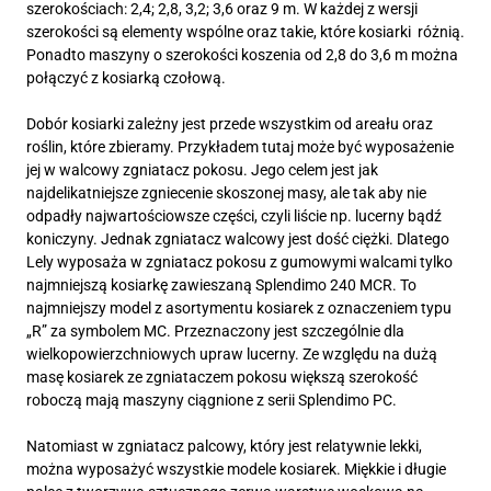
szerokościach: 2,4; 2,8, 3,2; 3,6 oraz 9 m. W każdej z wersji
szerokości są elementy wspólne oraz takie, które kosiarki różnią.
Ponadto maszyny o szerokości koszenia od 2,8 do 3,6 m można
połączyć z kosiarką czołową.
Dobór kosiarki zależny jest przede wszystkim od areału oraz
roślin, które zbieramy. Przykładem tutaj może być wyposażenie
jej w walcowy zgniatacz pokosu. Jego celem jest jak
najdelikatniejsze zgniecenie skoszonej masy, ale tak aby nie
odpadły najwartościowsze części, czyli liście np. lucerny bądź
koniczyny. Jednak zgniatacz walcowy jest dość ciężki. Dlatego
Lely wyposaża w zgniatacz pokosu z gumowymi walcami tylko
najmniejszą kosiarkę zawieszaną Splendimo 240 MCR. To
najmniejszy model z asortymentu kosiarek z oznaczeniem typu
„R” za symbolem MC. Przeznaczony jest szczególnie dla
wielkopowierzchniowych upraw lucerny. Ze względu na dużą
masę kosiarek ze zgniataczem pokosu większą szerokość
roboczą mają maszyny ciągnione z serii Splendimo PC.
Natomiast w zgniatacz palcowy, który jest relatywnie lekki,
można wyposażyć wszystkie modele kosiarek. Miękkie i długie