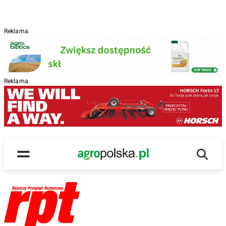
Reklama
Reklama
Wyszu
Main Logo
Menu