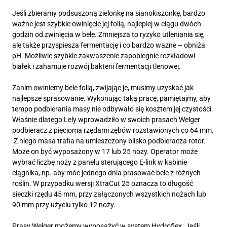
Jeśli zbieramy podsuszoną zielonkę na sianokiszonkę, bardzo
ważne jest szybkie owinięcie jej folią, najlepiej w ciągu dwóch
godzin od zwinięcia w bele. Zmniejsza to ryzyko utleniania się,
ale także przyspiesza fermentację i co bardzo ważne – obniża
pH. Możliwie szybkie zakwaszenie zapobiegnie rozkładowi
białek i zahamuje rozwój bakterii fermentacji tlenowej.
Zanim owiniemy bele folią, zwijając je, musimy uzyskać jak
najlepsze sprasowanie. Wykonując taką pracę, pamiętajmy, aby
tempo podbierania masy nie odbywało się kosztem jej czystości.
Właśnie dlatego Lely wprowadziło w swoich prasach Welger
podbieracz z pięcioma rzędami zębów rozstawionych co 64 mm.
Z niego masa trafia na umieszczony blisko podbieracza rotor.
Może on być wyposażony w 17 lub 25 noży. Operator może
wybrać liczbę noży z panelu sterującego E-link w kabinie
ciągnika, np. aby móc jednego dnia prasować bele z różnych
roślin. W przypadku wersji XtraCut 25 oznacza to długość
sieczki rzędu 45 mm, przy załączonych wszystkich nożach lub
90 mm przy użyciu tylko 12 noży.
Prasy Welger możemy wyposażyć w system Hydroflex. Jeśli