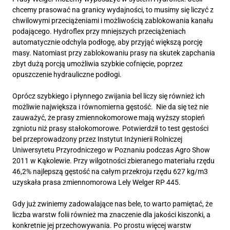
chcemy prasować na granicy wydajności, to musimy się liczyć z
chwilowymi przeciążeniami i możliwością zablokowania kanału
podającego. Hydroflex przy mniejszych przeciążeniach
automatycznie odchyla podłogę, aby przyjąć większą porcję
masy. Natomiast przy zablokowaniu prasy na skutek zapchania
zbyt dużą porcją umożliwia szybkie cofnięcie, poprzez
opuszczenie hydrauliczne podłogi.
Oprócz szybkiego i płynnego zwijania bel liczy się również ich
możliwie największa i równomierna gęstość. Nie da się też nie
zauważyć, że prasy zmiennokomorowe mają wyższy stopień
zgniotu niż prasy stałokomorowe. Potwierdził to test gęstości
bel przeprowadzony przez Instytut Inżynierii Rolniczej
Uniwersytetu Przyrodniczego w Poznaniu podczas Agro Show
2011 w Kąkolewie. Przy wilgotności zbieranego materiału rzędu
46,2% najlepszą gęstość na całym przekroju rzędu 627 kg/m3
uzyskała prasa zmiennomorowa Lely Welger RP 445.
Gdy już zwiniemy zadowalające nas bele, to warto pamiętać, że
liczba warstw folii również ma znaczenie dla jakości kiszonki, a
konkretnie jej przechowywania. Po prostu więcej warstw