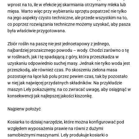
wprost na to, ile w efekcie jej skarmiania otrzymamy mleka lub
mięsa. Warto więc przy wybieraniu sprzętu popatrzeć nie tylko
na jego aspekty czysto techniczne, ale przede wszystkim na to,
co poprzez rozwiązania techniczne możemy uzyskać, aby pasza
była właściwie przygotowana.
Zbiór roślin na paszę nie jest jednoetapowy z jednego,
najbardziej prozaicznego powodu – wody. Chodzi zarówno o tę
w roślinach, jak i tę spadającą z góry, która przeszkadza w
uzyskaniu odpowiednio suchej masy. Jednak nie tylko woda jest
przeszkodą, ale również czas. Po skoszeniu zielona masa
pozostaje na łące lub polu przez pewien czas, tak by pozostało
w niej jak najwięcej przydatnych składników. Na przykładzie
maszyn Lely pokazujemy, na co zwracać uwagę, aby osiągnąć w
konsekwencji jak najlepszej jakości kiszonkę.
Najpierw położyć
Kosiarka to dzisiaj narzędzie, które można konfigurować pod
względem wyposażenia prawie na równi z dużymi
samobieżnymi maszynami. Lely produkuje kosiarki o