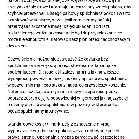
palce z tworzywa sztucznego zerwą warstwę woskową na
każdym źdźble trawy i uformują przestrzenny wałek pokosu, aby
szybciej przesychał. Dlatego palcowy spulchniacz pokosu warto
instalować w kosiarce, nawet jeśli zamierzamy później
przetrząsać skoszoną masę. Dzięki układaniu od razu
rozluźnionego wałka przesychanie będzie przyspieszone, co
może niejednokrotnie uratować nasz plon przed nadchodzącym
deszczem.
Oczywiście nie można nie zauważyć, że kosiarka bez
spulchniacza ma większą przepustowość niż ta sama ze
spulchniaczem. Dlatego jeśli zależy nam na jak największej
wydajności powierzchniowej, możemy np. ustawić spulchniacz
w pozycji minimalnego styku z masą, co przyspieszy koszenie.
Natomiast szukając utrzymania najwyższej jakości paszy
poprzez zebranie jej w odpowiedniej wilgotności jak najszybciej
możemy przestawić spulchniacz w pozycję, w której pokos
będzie spulchniany intensywnie.
Standardowe kosiarki marki Lely z oznaczeniem M są
wyposażone w jedno koło pokosowe zamontowane po ich
prawej stronie. Opcjonalnie można zamocować jeszcze jedno