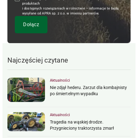
produktach
i dostępnych rozwiązaniach w rolnictwie – informacje te będą
wysyłane od APRA sp. z o.o. w imieniu partnerów.
Najczęściej czytane
Aktualności
Nie zdjął hederu. Zarzut dla kombajnisty
po śmiertelnym wypadku
Aktualności
Tragedia na wąskiej drodze.
Przygnieciony traktorzysta zmarł