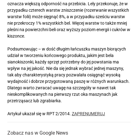
oznacza większą odporność na przebicia. Lely przekonuje, że w
przypadku czterech warstw zniszczenie (rozerwanie wszystkich
warstw folii) może sięgnąć 8%, a w przypadku sześciu warstw
nie przekroczy 1% wszystkich bel. Więcej warstw to także mniej
pleśni na powierzchni beli oraz wyższy poziom energii i cukrów w
kiszonce.
Podsumowując – w dość długim łańcuszku maszyn biorących
udział w tworzeniu końcowego produktu, jakim jest bela
sianokiszonki, każdy sprzęt potrzebny do jej powstania ma
wpływ na jej jakość. Nie da się jednak wybrać jednej maszyny,
tak aby charakterystyką pracy pozwalała osiągnąć wysoką
wydajność i dobrze przygotowaną paszę w różnych warunkach.
Dlatego warto zwracać uwagę na szczegóły w nawet tak
nieskomplikowanych na pierwszy rzut oka maszynach jak
przetrząsacz lub zgrabiarka.
Artykuł ukazał się w RPT 2/2014.
ZAPRENUMERUJ
Zobacz nas w Google News