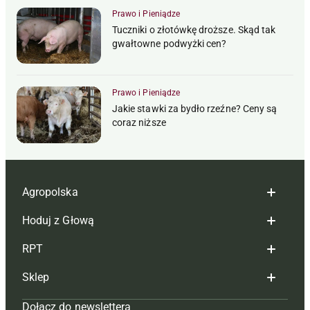
Prawo i Pieniądze
Tuczniki o złotówkę droższe. Skąd tak
gwałtowne podwyżki cen?
Prawo i Pieniądze
Jakie stawki za bydło rzeźne? Ceny są
coraz niższe
Agropolska
Hoduj z Głową
Redakcja
RPT
Reklama
Hoduj z głową bydło
Sklep
Tagi
Hoduj z głową świnie
Redakcja
Dołącz do newslettera
Mapa serwisu
Prenumerata
Prenumerata