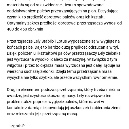
materiału są od razu widoczne. Jest to spowodowane
oddziaływaniem palców przetrząsających na plon. Decydujące
czynniki to prędkość obrotowa palców oraz ich kształt.
Optymalny zakres prędkości obrotowej przetrząsacza wynosi od
400 do 450 obr./min
Przetrząsacze Lely Stabilo i Lotus wyposażone są w wygięte na
końcach palce. Daje to bardzo dużą prędkość odrzucania w tył.
Dzięki położeniu i kształtowi palców przetrząsaczy Lely zielonka
jest wyrzucana wysoko i daleko za maszynę. W związku z tym
wilgotna i przez to cięższa masa wyrzucana jest dalej i ląduje na
wierzchu suchszej zielonki. Dzięki temu przetrząsana masa
wysycha nie tylko szybko, ale przede wszystkim równomiernie.
Drugim elementem podczas przetrząsania, który trzeba mieć na
uwadze, jest czystość skoszonej masy. Lely rozwiązało ten
problem także poprzez wygięcie palców, które nawet w
kontakcie z darnią nie powodują jej uszkodzeń i zabierania ziemi
oraz mieszania jej z przetrząsaną masą.
…i zgrabić