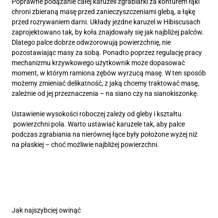
Poprawne podążanie całej karuzeli zgrabiarki za konturem łąki
chroni zbieraną masę przed zanieczyszczeniami glebą, a łąkę
przed rozrywaniem darni. Układy jezdne karuzel w Hibiscusach
zaprojektowano tak, by koła znajdowały się jak najbliżej palców.
Dlatego palce dobrze odwzorowują powierzchnię, nie
pozostawiając masy za sobą. Ponadto poprzez regulację pracy
mechanizmu krzywkowego użytkownik może dopasować
moment, w którym ramiona zębów wyrzucą masę. W ten sposób
możemy zmieniać delikatność, z jaką chcemy traktować masę,
zależnie od jej przeznaczenia – na siano czy na sianokiszonkę.
Ustawienie wysokości roboczej zależy od gleby i kształtu
powierzchni pola. Warto ustawiać karuzele tak, aby palce
podczas zgrabiania na nierównej łące były położone wyżej niż
na płaskiej – choć możliwie najbliżej powierzchni.
Jak najszybciej owinąć