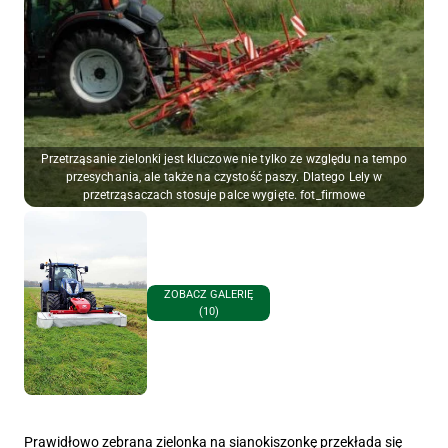
Przetrząsanie zielonki jest kluczowe nie tylko ze względu na tempo
przesychania, ale także na czystość paszy. Dlatego Lely w
przetrząsaczach stosuje palce wygięte. fot_firmowe
ZOBACZ GALERIĘ
(10)
Prawidłowo zebrana zielonka na sianokiszonkę przekłada się