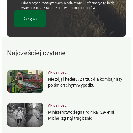
i dostępnych rozwiązaniach w rolnictwie – informacje te będą
wysyłane od APRA sp. z o.o. w imieniu partnerów.
Najczęściej czytane
Aktualności
Nie zdjął hederu. Zarzut dla kombajnisty
po śmiertelnym wypadku
Aktualności
Ministerstwo żegna rolnika. 29-letni
Michał zginął tragicznie