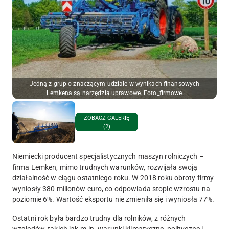
Jedną z grup o znaczącym udziale w wynikach finansowych
Lemkena są narzędzia uprawowe. Foto_firmowe
ZOBACZ GALERIĘ
(2)
Niemiecki producent specjalistycznych maszyn rolniczych –
firma Lemken, mimo trudnych warunków, rozwijała swoją
działalność w ciągu ostatniego roku. W 2018 roku obroty firmy
wyniosły 380 milionów euro, co odpowiada stopie wzrostu na
poziomie 6%. Wartość eksportu nie zmieniła się i wyniosła 77%.
Ostatni rok była bardzo trudny dla rolników, z różnych