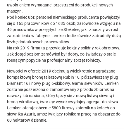
uwolnieniem wymaganej przestrzeni do produkcji nowych
maszyn.
Pod koniec ubr. personel niemieckiego producenta powiększył
się o 165 pracowników do 1635 osób, zarówno ze względu na
49 pracowników przejętych ze Steketee, jak i znaczny wzrost
zatrudnienia w fabryce. Lemken Indie również zatrudniły dużą
liczbę dodatkowych pracowników.
Na rok 2019 firma ta przewiduje kolejny solidny rok obrotowy.
Jak dotąd poziom zamówień był dobry, co świadczy o stale
rosnącym popycie na profesjonalny sprzęt rolniczy.
Nowości w ofercie 2019 obejmują wielokrotnie nagradzaną
kompaktową bronę talerzową Rubin 10, półzawieszany pług
Diamant 16 i nowy pług 6-skibowy. Gama siewników Lemken
zostanie poszerzona o zamontowany z przodu zbiornik na
nawozy lub nasiona, który łączy się z nową listwą siewną i
broną wirnikową, tworząc wysokowydajny agregat do siewu.
Lemken oferuje obecnie 5800-litrowy zbiornik na kołach do
siewnika Azurit, umożliwiający rolnikom pracę na obszarze do
60 hektarów dziennie.