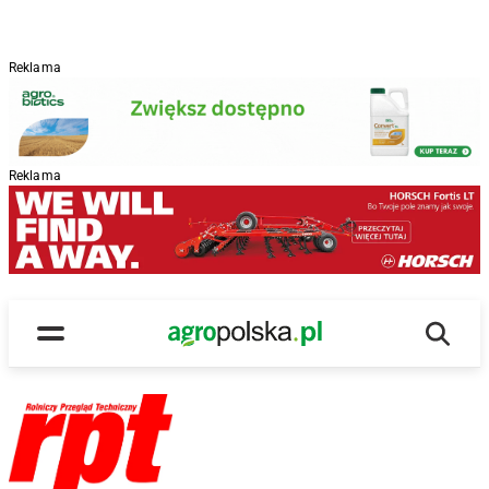
Reklama
Reklama
Wyszu
Main Logo
Menu