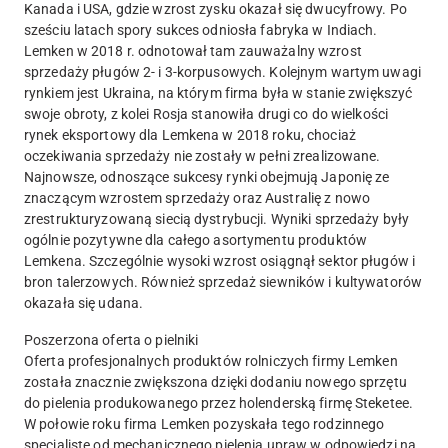
Kanada i USA, gdzie wzrost zysku okazał się dwucyfrowy. Po
sześciu latach spory sukces odniosła fabryka w Indiach.
Lemken w 2018 r. odnotował tam zauważalny wzrost
sprzedaży pługów 2- i 3-korpusowych. Kolejnym wartym uwagi
rynkiem jest Ukraina, na którym firma była w stanie zwiększyć
swoje obroty, z kolei Rosja stanowiła drugi co do wielkości
rynek eksportowy dla Lemkena w 2018 roku, chociaż
oczekiwania sprzedaży nie zostały w pełni zrealizowane.
Najnowsze, odnoszące sukcesy rynki obejmują Japonię ze
znaczącym wzrostem sprzedaży oraz Australię z nowo
zrestrukturyzowaną siecią dystrybucji. Wyniki sprzedaży były
ogólnie pozytywne dla całego asortymentu produktów
Lemkena. Szczególnie wysoki wzrost osiągnął sektor pługów i
bron talerzowych. Również sprzedaż siewników i kultywatorów
okazała się udana.
Poszerzona oferta o pielniki
Oferta profesjonalnych produktów rolniczych firmy Lemken
została znacznie zwiększona dzięki dodaniu nowego sprzętu
do pielenia produkowanego przez holenderską firmę Steketee.
W połowie roku firma Lemken pozyskała tego rodzinnego
specjalistę od mechanicznego pielenia upraw w odpowiedzi na