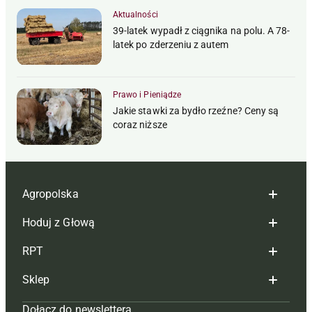
Aktualności
39-latek wypadł z ciągnika na polu. A 78-
latek po zderzeniu z autem
Prawo i Pieniądze
Jakie stawki za bydło rzeźne? Ceny są
coraz niższe
Agropolska
Hoduj z Głową
Redakcja
RPT
Reklama
Hoduj z głową bydło
Sklep
Tagi
Hoduj z głową świnie
Redakcja
Dołącz do newslettera
Mapa serwisu
Prenumerata