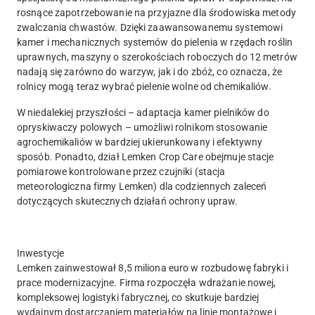
rosnące zapotrzebowanie na przyjazne dla środowiska metody
zwalczania chwastów. Dzięki zaawansowanemu systemowi
kamer i mechanicznych systemów do pielenia w rzędach roślin
uprawnych, maszyny o szerokościach roboczych do 12 metrów
nadają się zarówno do warzyw, jak i do zbóż, co oznacza, że ​
rolnicy mogą teraz wybrać pielenie wolne od chemikaliów.
W niedalekiej przyszłości – adaptacja kamer pielników do
opryskiwaczy polowych – umożliwi rolnikom stosowanie
agrochemikaliów w bardziej ukierunkowany i efektywny
sposób. Ponadto, dział Lemken Crop Care obejmuje stacje
pomiarowe kontrolowane przez czujniki (stacja
meteorologiczna firmy Lemken) dla codziennych zaleceń
dotyczących skutecznych działań ochrony upraw.
Inwestycje
Lemken zainwestował 8,5 miliona euro w rozbudowę fabryki i
prace modernizacyjne. Firma rozpoczęła wdrażanie nowej,
kompleksowej logistyki fabrycznej, co skutkuje bardziej
wydajnym dostarczaniem materiałów na linie montażowe i