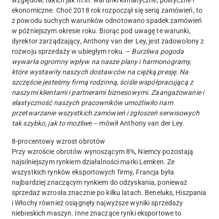
względów, takich jak m.in. warunki klimatyczne, polityczne i
ekonomiczne. Choć 2018 rok rozpoczął się serią zamówień, to
z powodu suchych warunków odnotowano spadek zamówień
w późniejszym okresie roku. Biorąc pod uwagę te warunki,
dyrektor zarządzający, Anthony van der Ley, jest zadowolony z
rozwoju sprzedaży w ubiegłym roku. –
Burzliwa pogoda
wywarła ogromny wpływ na nasze plany i harmonogramy,
które wystawiły naszych dostawców na ciężką presję. Na
szczęście jesteśmy firmą rodzinną, ściśle współpracującą z
naszymi klientami i partnerami biznesowymi. Zaangażowanie i
elastyczność naszych pracowników umożliwiło nam
przetwarzanie wszystkich zamówień i zgłoszeń serwisowych
tak szybko, jak to możliw
e – mówił Anthony van der Ley.
8-procentowy wzrost obrotów
Przy wzroście obrotów wynoszącym 8%, Niemcy pozostają
najsilniejszym rynkiem działalności marki Lemken. Ze
wszystkich rynków eksportowych firmy, Francja była
najbardziej znaczącym rynkiem do odzyskania, ponieważ
sprzedaż wzrosła znacznie po kilku latach. Beneluks, Hiszpania
i Włochy również osiągnęły najwyższe wyniki sprzedaży
niebieskich maszyn. Inne znaczące rynki eksportowe to