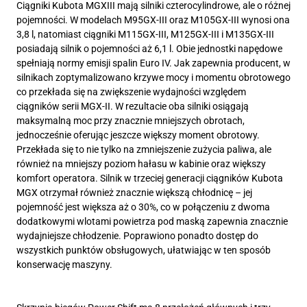
Ciągniki Kubota MGXIII mają silniki czterocylindrowe, ale o różnej
pojemności. W modelach M95GX-III oraz M105GX-III wynosi ona
3,8 l, natomiast ciągniki M115GX-III, M125GX-III i M135GX-III
posiadają silnik o pojemności aż 6,1 l. Obie jednostki napędowe
spełniają normy emisji spalin Euro IV. Jak zapewnia producent, w
silnikach zoptymalizowano krzywe mocy i momentu obrotowego
co przekłada się na zwiększenie wydajności względem
ciągników serii MGX-II. W rezultacie oba silniki osiągają
maksymalną moc przy znacznie mniejszych obrotach,
jednocześnie oferując jeszcze większy moment obrotowy.
Przekłada się to nie tylko na zmniejszenie zużycia paliwa, ale
również na mniejszy poziom hałasu w kabinie oraz większy
komfort operatora. Silnik w trzeciej generacji ciągników Kubota
MGX otrzymał również znacznie większą chłodnicę – jej
pojemność jest większa aż o 30%, co w połączeniu z dwoma
dodatkowymi wlotami powietrza pod maską zapewnia znacznie
wydajniejsze chłodzenie. Poprawiono ponadto dostęp do
wszystkich punktów obsługowych, ułatwiając w ten sposób
konserwację maszyny.