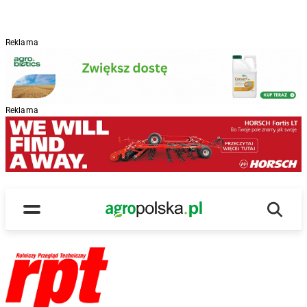
Reklama
Reklama
Wyszu
Main Logo
Menu