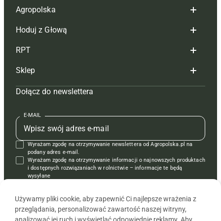
Agropolska
Hoduj z Głową
Redakcja
RPT
Reklama
Hoduj z głową bydło
Sklep
Tagi
Hoduj z głową świnie
Redakcja
Dołącz do newslettera
Mapa serwisu
Prenumerata
Prenumerata
Czasopisma i prenumerata
Kontakt
Redakcja
Reklama
Książki
E-MAIL
Regulamin
Kontakt
Kontakt
Regulamin
Wyrażam zgodę na otrzymywanie newslettera od Agropolska.pl na
Polityka prywatności
Reklama
Krzyżówki
podany adres e-mail.
Wyrażam zgodę na otrzymywanie informacji o najnowszych produktach
i dostępnych rozwiązaniach w rolnictwie – informacje te będą
wysyłane
od APRA sp. z o.o. w imieniu partnerów.
Używamy pliki cookie, aby zapewnić Ci najlepsze wrażenia z
przeglądania, personalizować zawartość naszej witryny,
analizować jej ruch i wyświetlać odpowiednie reklamy. Aby