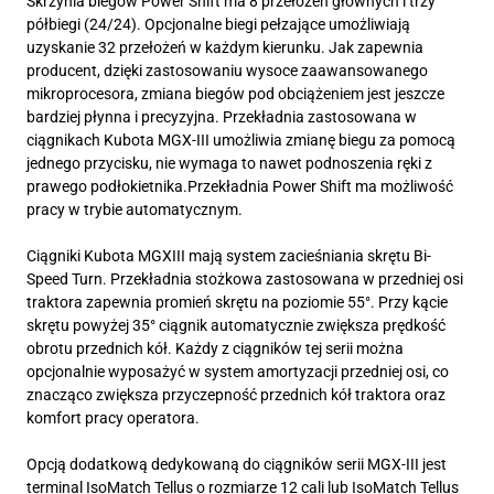
Skrzynia biegów Power Shift ma 8 przełożeń głównych i trzy
półbiegi (24/24). Opcjonalne biegi pełzające umożliwiają
uzyskanie 32 przełożeń w każdym kierunku. Jak zapewnia
producent, dzięki zastosowaniu wysoce zaawansowanego
mikroprocesora, zmiana biegów pod obciążeniem jest jeszcze
bardziej płynna i precyzyjna. Przekładnia zastosowana w
ciągnikach Kubota MGX-III umożliwia zmianę biegu za pomocą
jednego przycisku, nie wymaga to nawet podnoszenia ręki z
prawego podłokietnika.Przekładnia Power Shift ma możliwość
pracy w trybie automatycznym.
Ciągniki Kubota MGXIII mają system zacieśniania skrętu Bi-
Speed Turn. Przekładnia stożkowa zastosowana w przedniej osi
traktora zapewnia promień skrętu na poziomie 55°. Przy kącie
skrętu powyżej 35° ciągnik automatycznie zwiększa prędkość
obrotu przednich kół. Każdy z ciągników tej serii można
opcjonalnie wyposażyć w system amortyzacji przedniej osi, co
znacząco zwiększa przyczepność przednich kół traktora oraz
komfort pracy operatora.
Opcją dodatkową dedykowaną do ciągników serii MGX-III jest
terminal IsoMatch Tellus o rozmiarze 12 cali lub IsoMatch Tellus