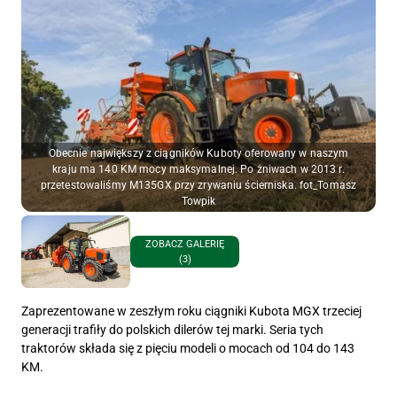
Obecnie największy z ciągników Kuboty oferowany w naszym
kraju ma 140 KM mocy maksymalnej. Po żniwach w 2013 r.
przetestowaliśmy M135GX przy zrywaniu ścierniska. fot_Tomasz
Towpik
ZOBACZ GALERIĘ
(3)
Zaprezentowane w zeszłym roku ciągniki Kubota MGX trzeciej
generacji trafiły do polskich dilerów tej marki. Seria tych
traktorów składa się z pięciu modeli o mocach od 104 do 143
KM.