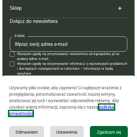
Sklep
Tagi
Hoduj z głową świnie
Redakcja
Dołącz do newslettera
Mapa serwisu
Prenumerata
Prenumerata
Czasopisma i prenumerata
Kontakt
Redakcja
Reklama
Książki
E-MAIL
Regulamin
Kontakt
Kontakt
Regulamin
Wyrażam zgodę na otrzymywanie newslettera od Agropolska.pl na
Polityka prywatności
Reklama
Krzyżówki
podany adres e-mail.
Wyrażam zgodę na otrzymywanie informacji o najnowszych produktach
i dostępnych rozwiązaniach w rolnictwie – informacje te będą
wysyłane
od APRA sp. z o.o. w imieniu partnerów.
Używamy pliki cookie, aby zapewnić Ci najlepsze wrażenia z
przeglądania, personalizować zawartość naszej witryny,
analizować jej ruch i wyświetlać odpowiednie reklamy. Aby
uzyskać więcej informacji, zapoznaj się z naszą
polityką
prywatności
.
Odmawiam
Ustawienia
Zgadzam się
Copyright © 2026 Agencja Promocji Rolnictwa i Agrobiznesu APRA