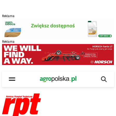
Reklama
Reklama
Wyszu
Main Logo
Menu