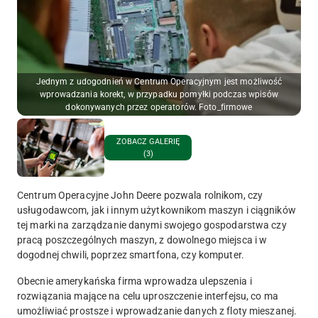
Jednym z udogodnień w Centrum Operacyjnym jest możliwość
wprowadzania korekt, w przypadku pomyłki podczas wpisów
dokonywanych przez operatorów. Foto_firmowe
ZOBACZ GALERIĘ
(3)
Centrum Operacyjne John Deere pozwala rolnikom, czy
usługodawcom, jak i innym użytkownikom maszyn i ciągników
tej marki na zarządzanie danymi swojego gospodarstwa czy
pracą poszczególnych maszyn, z dowolnego miejsca i w
dogodnej chwili, poprzez smartfona, czy komputer.
Obecnie amerykańska firma wprowadza ulepszenia i
rozwiązania mające na celu uproszczenie interfejsu, co ma
umożliwiać prostsze i wprowadzanie danych z floty mieszanej.