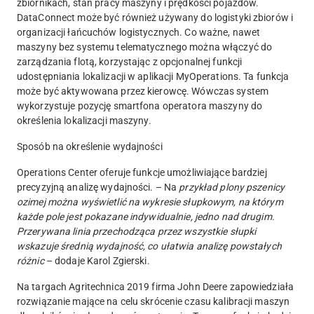
zbiornikach, stan pracy maszyny i prędkości pojazdów.
DataConnect może być również używany do logistyki zbiorów i
organizacji łańcuchów logistycznych. Co ważne, nawet
maszyny bez systemu telematycznego można włączyć do
zarządzania flotą, korzystając z opcjonalnej funkcji
udostępniania lokalizacji w aplikacji MyOperations. Ta funkcja
może być aktywowana przez kierowcę. Wówczas system
wykorzystuje pozycję smartfona operatora maszyny do
określenia lokalizacji maszyny.
Sposób na określenie wydajności
Operations Center oferuje funkcje umożliwiające bardziej
precyzyjną analizę wydajności. – Na
przykład plony pszenicy
ozimej można wyświetlić na wykresie słupkowym, na którym
każde pole jest pokazane indywidualnie, jedno nad drugim.
Przerywana linia przechodząca przez wszystkie słupki
wskazuje średnią wydajność, co ułatwia analizę powstałych
różnic
– dodaje Karol Zgierski.
Na targach Agritechnica 2019 firma John Deere zapowiedziała
rozwiązanie mające na celu skrócenie czasu kalibracji maszyn