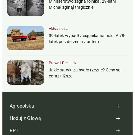
Ministerstwo żegna rolnika. 29-letni
Michał zginął tragicznie
Aktualności
39-latek wypadł z ciągnika na polu. A 78-
latek po zderzeniu z autem
Prawo i Pieniądze
Jakie stawki za bydło rzeźne? Ceny są
coraz niższe
Agropolska
Hoduj z Głową
Redakcja
RPT
Reklama
Hoduj z głową bydło