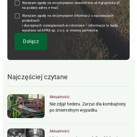
Wyrażam zgodę na otrzymywanie newslettera od Agropolska.pl
na podany adres e-mail.
Wyrażam zgodę na otrzymywanie informacji o najnowszych
produktach
i dostępnych rozwiązaniach w rolnictwie – informacje te będą
wysyłane od APRA sp. z o.o. w imieniu partnerów.
Najczęściej czytane
Aktualności
Nie zdjął hederu. Zarzut dla kombajnisty
po śmiertelnym wypadku
Aktualności