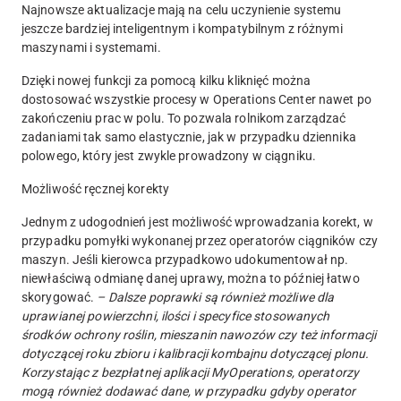
Najnowsze aktualizacje mają na celu uczynienie systemu
jeszcze bardziej inteligentnym i kompatybilnym z różnymi
maszynami i systemami.
Dzięki nowej funkcji za pomocą kilku kliknięć można
dostosować wszystkie procesy w Operations Center nawet po
zakończeniu prac w polu. To pozwala rolnikom zarządzać
zadaniami tak samo elastycznie, jak w przypadku dziennika
polowego, który jest zwykle prowadzony w ciągniku.
Możliwość ręcznej korekty
Jednym z udogodnień jest możliwość wprowadzania korekt, w
przypadku pomyłki wykonanej przez operatorów ciągników czy
maszyn. Jeśli kierowca przypadkowo udokumentował np.
niewłaściwą odmianę danej uprawy, można to później łatwo
skorygować.
– Dalsze poprawki są również możliwe dla
uprawianej powierzchni, ilości i specyfice stosowanych
środków ochrony roślin, mieszanin nawozów czy też informacji
dotyczącej roku zbioru i kalibracji kombajnu dotyczącej plonu.
Korzystając z bezpłatnej aplikacji MyOperations, operatorzy
mogą również dodawać dane, w przypadku gdyby operator