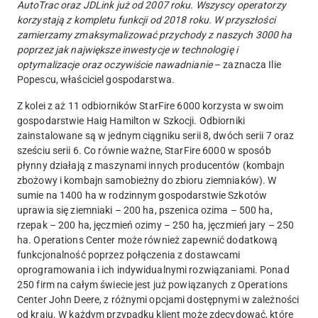
AutoTrac oraz JDLink już od 2007 roku. Wszyscy operatorzy
korzystają z kompletu funkcji od 2018 roku. W przyszłości
zamierzamy zmaksymalizować przychody z naszych 3000 ha
poprzez jak największe inwestycje w technologię i
optymalizacje oraz oczywiście nawadnianie
– zaznacza Ilie
Popescu, właściciel gospodarstwa.
Z kolei z aż 11 odbiorników StarFire 6000 korzysta w swoim
gospodarstwie Haig Hamilton w Szkocji. Odbiorniki
zainstalowane są w jednym ciągniku serii 8, dwóch serii 7 oraz
sześciu serii 6. Co równie ważne, StarFire 6000 w sposób
płynny działają z maszynami innych producentów (kombajn
zbożowy i kombajn samobieżny do zbioru ziemniaków). W
sumie na 1400 ha w rodzinnym gospodarstwie Szkotów
uprawia się ziemniaki – 200 ha, pszenica ozima – 500 ha,
rzepak – 200 ha, jęczmień ozimy – 250 ha, jęczmień jary – 250
ha. Operations Center może również zapewnić dodatkową
funkcjonalność poprzez połączenia z dostawcami
oprogramowania i ich indywidualnymi rozwiązaniami. Ponad
250 firm na całym świecie jest już powiązanych z Operations
Center John Deere, z różnymi opcjami dostępnymi w zależności
od kraju. W każdym przypadku klient może zdecydować, które