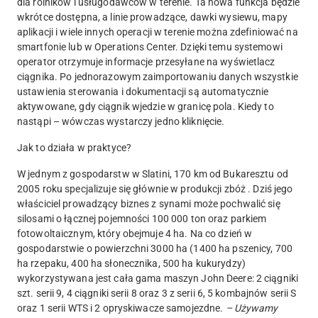
dla rolników i usługodawców w terenie. Ta nowa funkcja będzie
wkrótce dostępna, a linie prowadzące, dawki wysiewu, mapy
aplikacji i wiele innych operacji w terenie można zdefiniować na
smartfonie lub w Operations Center. Dzięki temu systemowi
operator otrzymuje informacje przesyłane na wyświetlacz
ciągnika. Po jednorazowym zaimportowaniu danych wszystkie
ustawienia sterowania i dokumentacji są automatycznie
aktywowane, gdy ciągnik wjedzie w granicę pola. Kiedy to
nastąpi – wówczas wystarczy jedno kliknięcie.
Jak to działa w praktyce?
W jednym z gospodarstw w Slatini, 170 km od Bukaresztu od
2005 roku specjalizuje się głównie w produkcji zbóż . Dziś jego
właściciel prowadzący biznes z synami może pochwalić się
silosami o łącznej pojemności 100 000 ton oraz parkiem
fotowoltaicznym, który obejmuje 4 ha. Na co dzień w
gospodarstwie o powierzchni 3000 ha (1400 ha pszenicy, 700
ha rzepaku, 400 ha słonecznika, 500 ha kukurydzy)
wykorzystywana jest cała gama maszyn John Deere: 2 ciągniki
szt. serii 9, 4 ciągniki serii 8 oraz 3 z serii 6, 5 kombajnów serii S
oraz 1 serii WTS i 2 opryskiwacze samojezdne.
– Używamy