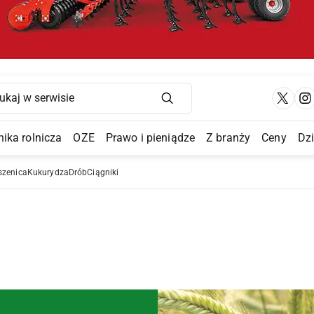
Main Navigation
ika rolnicza
OZE
Prawo i pieniądze
Z branży
Ceny
Dz
a Submenu
szenica
Kukurydza
Drób
Ciągniki