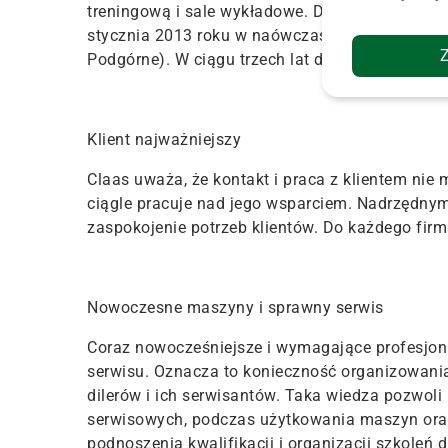
treningową i sale wykładowe. Dotychczasowe s
stycznia 2013 roku w naówczas nowo powstał
Podgórne). W ciągu trzech lat działalności Aka
Klient najważniejszy
Claas uważa, że kontakt i praca z klientem ni
ciągle pracuje nad jego wsparciem. Nadrzędnym c
zaspokojenie potrzeb klientów. Do każdego fir
Nowoczesne maszyny i sprawny serwis
Coraz nowocześniejsze i wymagające profesjon
serwisu. Oznacza to konieczność organizowania s
dilerów i ich serwisantów. Taka wiedza pozwol
serwisowych, podczas użytkowania maszyn oraz
podnoszenia kwalifikacji i organizacji szkoleń 