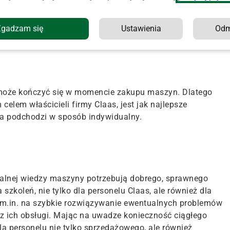
zkolenia prowadzone przez Claas Polska odbywały się od
ym Centrum Szkoleniowym w Sierosławiu (gmina Tarnowo
Zgadzam się
Ustawienia
Od
demia Claas Polska przeszkoliła 4162 osoby.
e może kończyć się w momencie zakupu maszyn. Dlatego
elem właścicieli firmy Claas, jest jak najlepsze
ma podchodzi w sposób indywidualny.
alnej wiedzy maszyny potrzebują dobrego, sprawnego
zkoleń, nie tylko dla personelu Claas, ale również dla
i m.in. na szybkie rozwiązywanie ewentualnych problemów
 ich obsługi. Mając na uwadze konieczność ciągłego
dla personelu nie tylko sprzedażowego, ale również