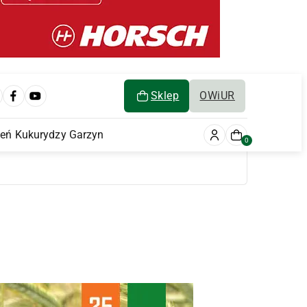
Sklep
OWiUR
ień Kukurydzy Garzyn
0