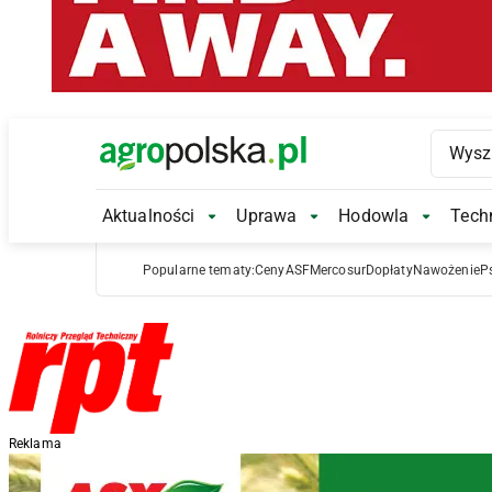
Main Logo
Aktualności
Uprawa
Hodowla
Techn
Aktualności Submenu
Uprawa Submenu
Hodowl
Popularne tematy:
Ceny
ASF
Mercosur
Dopłaty
Nawożenie
P
Reklama