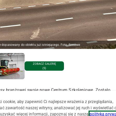
e dopasowany do obiektu już istniejącego. Foto_firmowe
ZOBACZ GALERIĘ
(5)
sy branżowej swoje nowe Centrum Szkoleniowe. Zostało
ska w Niepruszewie (gm. Buk).
i cookie, aby zapewnić Ci najlepsze wrażenia z przeglądania,
icie wcześniej postawionego budynku. Jednak wnętrze
ać zawartość naszej witryny, analizować jej ruch i wyświetlać
zkoleń na dużą skalę. Obiekt ma m.in. nową halę
uzyskać więcej informacji, zapoznaj się z naszą
polityką pryw