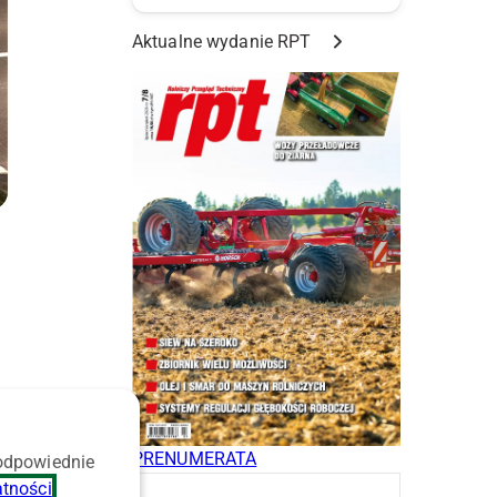
Aktualne wydanie RPT
PRENUMERATA
 odpowiednie
atności
.