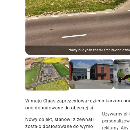
Prawy budynek został architektoniczni
W maju Claas zaprezentował dziennikarzom pra
ono dobudowane do obecnej siedziby Claas Pol
Używamy plik
Nowy obiekt, stanowi z zewnątrz lustrzane odb
personalizow
zostało dostosowane do wymogów prowadzenia s
reklamy. Aby 