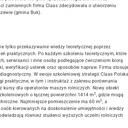
ęści zamiennych firma Claas zdecydowała o utworzeniu
zewie (gmina Buk).
ie tylko przekazywanie wiedzy teoretycznej poprzez
leń praktycznych. Po każdym szkoleniu teoretycznym, które
h, serwisanci i inne osoby podlegające ćwiczeniom biorą
ki, weryfikacji usterek oraz sposobów napraw. Firma stosuj
diagnostyczny. W swoje szkoleniowej strategii Claas Polsk
gi praktyczne, w tym i instruktaż z zakresu porównania
 kursy dla operatorów maszyn rolniczych. Nowy obiekt
2
szkoleniowych o łącznej powierzchni 1414 m
, gdzie mogą
2
techniczne. Najmniejsze pomieszczenie ma 60 m
, a
 osób kierowanych na doskonalenie umiejętności i wiedzy
odwiedzają również studenci wyższych uczelni rolniczych