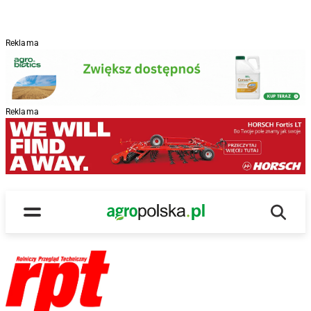
Reklama
Reklama
Wyszu
Main Logo
Menu