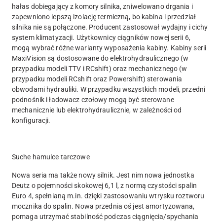
hałas dobiegający z komory silnika, zniwelowano drgania i
zapewniono lepszą izolację termiczną, bo kabina i przedział
silnika nie są połączone. Producent zastosował wydajny i cichy
system klimatyzacji. Użytkownicy ciągników nowej serii 6,
mogą wybrać różne warianty wyposażenia kabiny. Kabiny serii
MaxiVision są dostosowane do elektrohydraulicznego (w
przypadku modeli TTV i RCshift) oraz mechanicznego (w
przypadku modeli RCshift oraz Powershift) sterowania
obwodami hydrauliki. W przypadku wszystkich modeli, przedni
podnośnik i ładowacz czołowy mogą być sterowane
mechanicznie lub elektrohydraulicznie, w zależności od
konfiguracji.
Suche hamulce tarczowe
Nowa seria ma także nowy silnik. Jest nim nowa jednostka
Deutz o pojemności skokowej 6,1 l, z normą czystości spalin
Euro 4, spełnianą m.in. dzięki zastosowaniu wtrysku roztworu
mocznika do spalin. Nowa przednia oś jest amortyzowana,
pomaga utrzymać stabilność podczas ciągnięcia/spychania