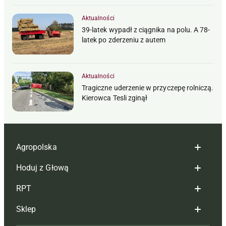
Aktualności
39-latek wypadł z ciągnika na polu. A 78-
latek po zderzeniu z autem
Aktualności
Tragiczne uderzenie w przyczepę rolniczą.
Kierowca Tesli zginął
Agropolska
Hoduj z Głową
Redakcja
RPT
Reklama
Hoduj z głową bydło
Sklep
Tagi
Hoduj z głową świnie
Redakcja