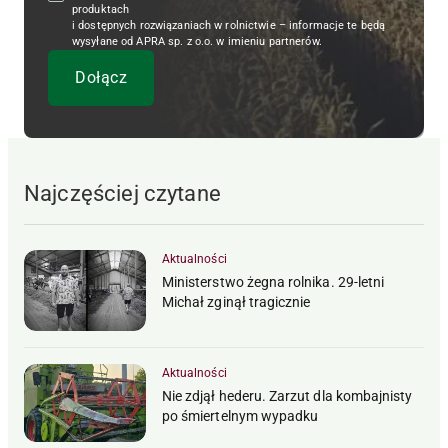
produktach
i dostępnych rozwiązaniach w rolnictwie – informacje te będą
wysyłane od APRA sp. z o.o. w imieniu partnerów.
Najczęściej czytane
Aktualności
Ministerstwo żegna rolnika. 29-letni
Michał zginął tragicznie
Aktualności
Nie zdjął hederu. Zarzut dla kombajnisty
po śmiertelnym wypadku