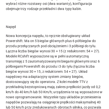
wybrać różne rozstawy osi (dwa warianty), konfiguracja
obejmuje trzy rodzaje przekładni i dwa typy kabin.
Napęd
Nowa koncepcja napędu, to ręcznie obsługiwany układ
Powershift. Ma on 5 biegów głównych plus 6 półbiegów do
przodu przełączanych pod obciążeniem i 3 półbiegi do tyłu.
Łączna liczba biegów wynosi 30 + 15 (z reduktorem: 54 + 27).
Modele RCshift wyposażone są w pełni automatyczną
transmisję z 5 zautomatyzowanymi biegami głównymi oraz 6
półbiegami Powershift do przodu i 3 do tyłu (łączna liczba
biegów wynosi 30 + 15, z reduktorem: 54 + 27). Układ
napędowy ma adaptacyjny system zmiany biegów,
dostosowujący się do operatora. Z kolei modele TTV z
przekładnią bezstopniową mają zakres prędkości jazdy od 0,2
km/h do 40 km/h lub 50 Km/h; urządzenia te są wyposażone w
nowe oprogramowanie. Wszystkie typy układów przeniesienia
napędów pozwalają na osiągnięcie prędkości maksymalnej 40
lub 50 km/h przy zredukowanych obrotach silnika, co pozwala