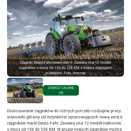
CIągniki Deutz-Fahr nowej serii 6. Zawiera ona 12 modeli
ciągników o mocy od 156 do 226 KM, z trzema rodzajami
przekładni. Foto_firmowe
ZOBACZ GALERIĘ
(4)
Dostosowanie ciągników do różnych potrzeb i rodzajów pracy
stanowiło główny cel inżynierów opracowujących nową serię 6
ciągników marki Deutz-Fahr. Zawiera ona 12 modeli traktorów
o mocy od 156 do 226 KM. W grupie nowych ciągników można