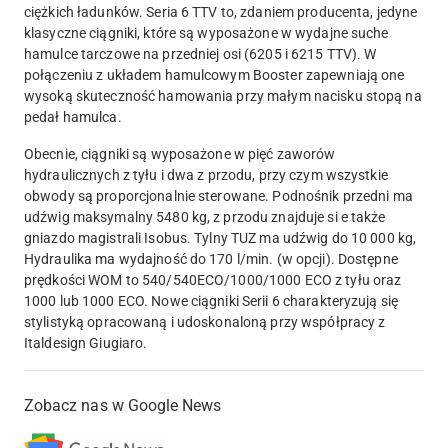
ciężkich ładunków. Seria 6 TTV to, zdaniem producenta, jedyne
klasyczne ciągniki, które są wyposażone w wydajne suche
hamulce tarczowe na przedniej osi (6205 i 6215 TTV). W
połączeniu z układem hamulcowym Booster zapewniają one
wysoką skuteczność hamowania przy małym nacisku stopą na
pedał hamulca.
Obecnie, ciągniki są wyposażone w pięć zaworów
hydraulicznych z tyłu i dwa z przodu, przy czym wszystkie
obwody są proporcjonalnie sterowane. Podnośnik przedni ma
udźwig maksymalny 5480 kg, z przodu znajduje si e także
gniazdo magistrali Isobus. Tylny TUZ ma udźwig do 10 000 kg,
Hydraulika ma wydajność do 170 l/min. (w opcji). Dostępne
prędkości WOM to 540/540ECO/1000/1000 ECO z tyłu oraz
1000 lub 1000 ECO. Nowe ciągniki Serii 6 charakteryzują się
stylistyką opracowaną i udoskonaloną przy współpracy z
Italdesign Giugiaro.
Zobacz nas w Google News