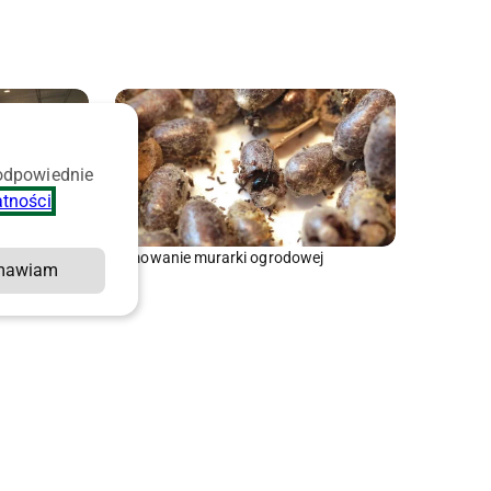
 odpowiednie
atności
.
Zimowanie murarki ogrodowej
mawiam
 rzepaku