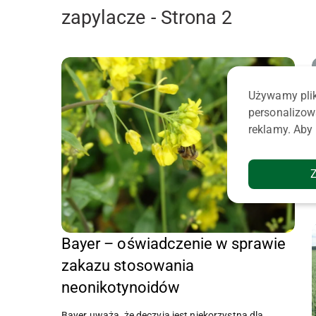
zapylacze - Strona 2
Używamy plik
personalizow
reklamy. Aby 
Bayer – oświadczenie w sprawie
zakazu stosowania
neonikotynoidów
Bayer uważa, że deczyja jest niekorzystna dla