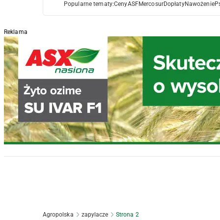
Popularne tematy:
Ceny
ASF
Mercosur
Dopłaty
Nawożenie
P
Reklama
Agropolska
zapylacze
Strona 2