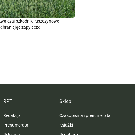
Zwalczaj szkodniki łuszczynowe
ochraniając zapylacze
RPT
Sklep
Redakcja
Czasopisma i prenumerata
Prenumerata
Książki
Reklama
Regulamin