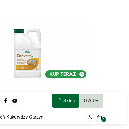
Sklep
OWiUR
ień Kukurydzy Garzyn
0