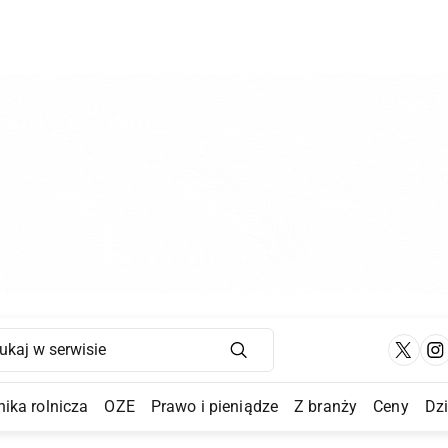
Main Navigation
ika rolnicza
OZE
Prawo i pieniądze
Z branży
Ceny
Dz
a Submenu