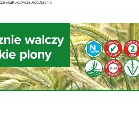
szenica
Kukurydza
Drób
Ciągniki