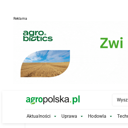
Reklama
Main Logo
Aktualności
Uprawa
Hodowla
Techn
Aktualności Submenu
Uprawa Submenu
Hodowl