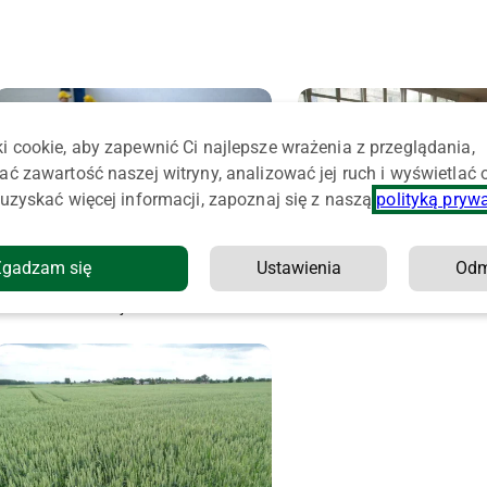
i cookie, aby zapewnić Ci najlepsze wrażenia z przeglądania,
ać zawartość naszej witryny, analizować jej ruch i wyświetlać
uzyskać więcej informacji, zapoznaj się z naszą
polityką pryw
Zgadzam się
Ustawienia
Od
Młodzi mistrzowie wiedzy o
Los zapylaczy nie jest ci obojętny? Weź
udział w konsultacjach