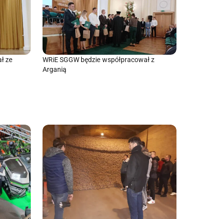
ł ze
WRiE SGGW będzie współpracował z
Arganią