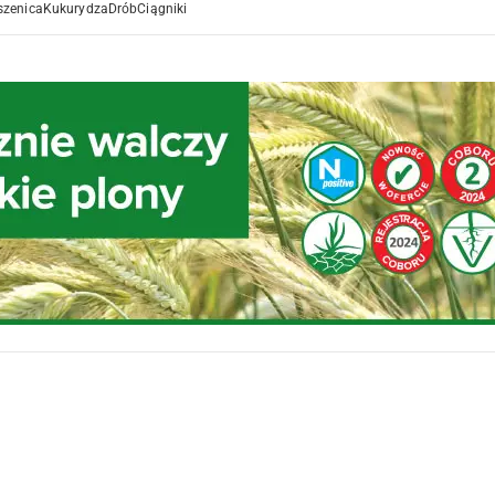
szenica
Kukurydza
Drób
Ciągniki