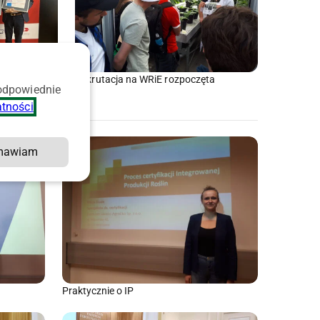
? Studiuj na
Rekrutacja na WRiE rozpoczęta
 odpowiednie
atności
.
mawiam
Praktycznie o IP