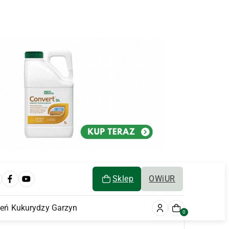
Sklep
OWiUR
ień Kukurydzy Garzyn
0