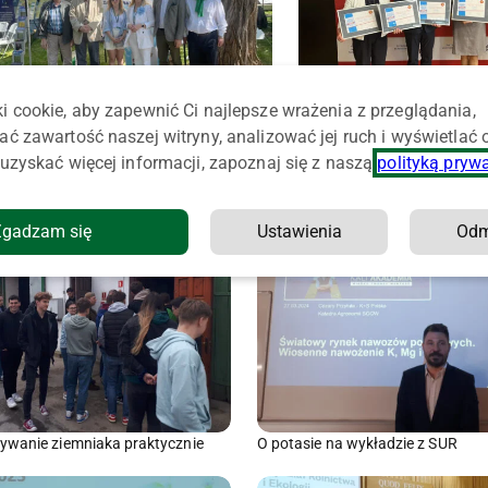
i cookie, aby zapewnić Ci najlepsze wrażenia z przeglądania,
WRiE SGGW będzie współpracował ze
Chcesz studiować rolnictwo
ać zawartość naszej witryny, analizować jej ruch i wyświetlać
spółką Jagrol
SGGW!
uzyskać więcej informacji, zapoznaj się z naszą
polityką pryw
Zgadzam się
Ustawienia
Od
wanie ziemniaka praktycznie
O potasie na wykładzie z SUR