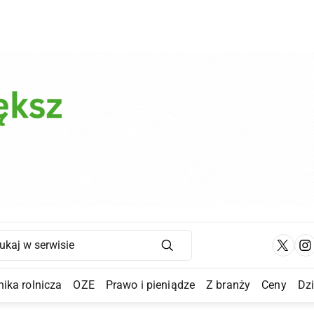
Main Navigation
ika rolnicza
OZE
Prawo i pieniądze
Z branży
Ceny
Dz
a Submenu