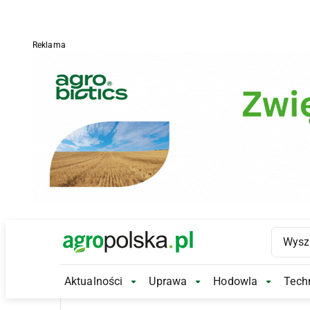
Reklama
Main Logo
Aktualności
Uprawa
Hodowla
Techn
Aktualności Submenu
Uprawa Submenu
Hodowl