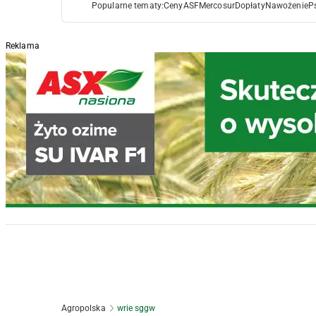
Popularne tematy:
Ceny
ASF
Mercosur
Dopłaty
Nawożenie
P
Reklama
Agropolska
wrie sggw