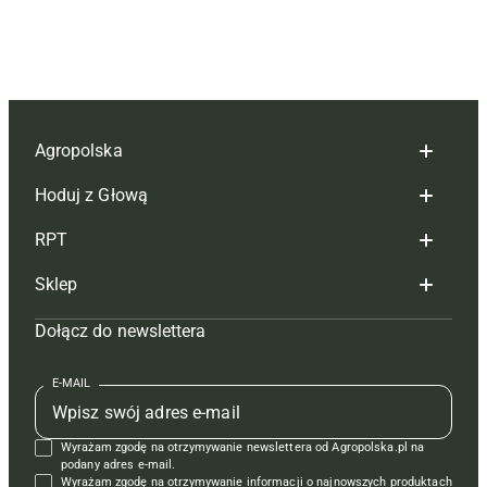
Agropolska
Hoduj z Głową
Redakcja
RPT
Reklama
Hoduj z głową bydło
Sklep
Tagi
Hoduj z głową świnie
Redakcja
Dołącz do newslettera
Mapa serwisu
Prenumerata
Prenumerata
Czasopisma i prenumerata
Kontakt
Redakcja
Reklama
Książki
E-MAIL
Regulamin
Kontakt
Kontakt
Regulamin
Wyrażam zgodę na otrzymywanie newslettera od Agropolska.pl na
Polityka prywatności
Reklama
Krzyżówki
podany adres e-mail.
Wyrażam zgodę na otrzymywanie informacji o najnowszych produktach