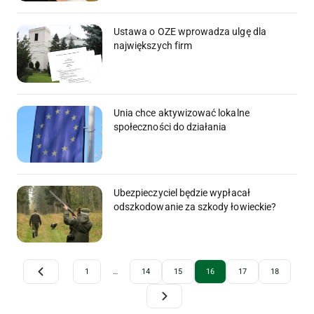
Ustawa o OZE wprowadza ulgę dla
największych firm
Unia chce aktywizować lokalne
społeczności do działania
Ubezpieczyciel będzie wypłacał
odszkodowanie za szkody łowieckie?
Archive Pagination
1
…
14
15
16
17
18