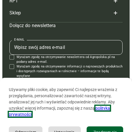
RPT
Reklama
Hoduj z głową bydło
Sklep
Tagi
Hoduj z głową świnie
Redakcja
Dołącz do newslettera
Mapa serwisu
Prenumerata
Prenumerata
Czasopisma i prenumerata
Kontakt
Redakcja
Reklama
Książki
E-MAIL
Regulamin
Kontakt
Kontakt
Regulamin
Wyrażam zgodę na otrzymywanie newslettera od Agropolska.pl na
Polityka prywatności
Reklama
Krzyżówki
podany adres e-mail.
Wyrażam zgodę na otrzymywanie informacji o najnowszych produktach
i dostępnych rozwiązaniach w rolnictwie – informacje te będą
wysyłane
od APRA sp. z o.o. w imieniu partnerów.
Używamy pliki cookie, aby zapewnić Ci najlepsze wrażenia z
przeglądania, personalizować zawartość naszej witryny,
analizować jej ruch i wyświetlać odpowiednie reklamy. Aby
uzyskać więcej informacji, zapoznaj się z naszą
polityką
prywatności
.