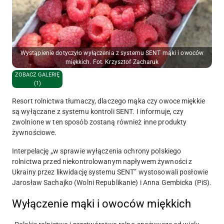
Wystąpienie dotyczyło wyłączenia z systemu SENT mąki i owoców
miękkich. Fot. Krzysztof Zacharuk
ZOBACZ GALERIĘ
(1)
Resort rolnictwa tłumaczy, dlaczego mąka czy owoce miękkie
są wyłączane z systemu kontroli SENT. I informuje, czy
zwolnione w ten sposób zostaną również inne produkty
żywnościowe.
Interpelację „w sprawie wyłączenia ochrony polskiego
rolnictwa przed niekontrolowanym napływem żywności z
Ukrainy przez likwidację systemu SENT” wystosowali posłowie
Jarosław Sachajko (Wolni Republikanie) i Anna Gembicka (PiS).
Wyłączenie mąki i owoców miękkich