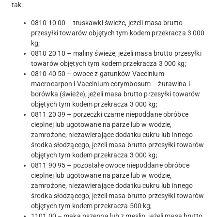
tak:
0810 10 00 – truskawki świeże, jeżeli masa brutto
przesyłki towarów objętych tym kodem przekracza 3 000
kg;
0810 20 10 – maliny świeże, jeżeli masa brutto przesyłki
towarów objętych tym kodem przekracza 3 000 kg;
0810 40 50 – owoce z gatunków Vaccinium
macrocarpon i Vaccinium corymbosum – żurawina i
borówka (świeże), jeżeli masa brutto przesyłki towarów
objętych tym kodem przekracza 3 000 kg;
0811 20 39 – porzeczki czarne niepoddane obróbce
cieplnej lub ugotowane na parze lub w wodzie,
zamrożone, niezawierające dodatku cukru lub innego
środka słodzącego, jeżeli masa brutto przesyłki towarów
objętych tym kodem przekracza 3 000 kg;
0811 90 95 – pozostałe owoce niepoddane obróbce
cieplnej lub ugotowane na parze lub w wodzie,
zamrożone, niezawierające dodatku cukru lub innego
środka słodzącego, jeżeli masa brutto przesyłki towarów
objętych tym kodem przekracza 500 kg;
1101 00 – mąka pszenna lub z meslin, jeżeli masa brutto