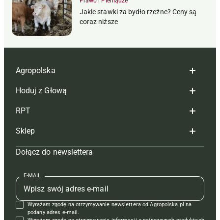
Prawo i Pieniądze
Jakie stawki za bydło rzeźne? Ceny są
coraz niższe
Agropolska
Hoduj z Głową
Redakcja
RPT
Reklama
Hoduj z głową bydło
Sklep
Tagi
Hoduj z głową świnie
Redakcja
Dołącz do newslettera
Mapa serwisu
Prenumerata
Prenumerata
Czasopisma i prenumerata
Kontakt
Redakcja
Reklama
Książki
E-MAIL
Regulamin
Kontakt
Kontakt
Regulamin
Wyrażam zgodę na otrzymywanie newslettera od Agropolska.pl na
Polityka prywatności
Reklama
Krzyżówki
podany adres e-mail.