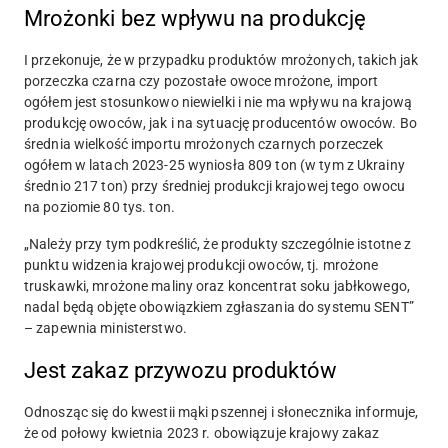
Mrożonki bez wpływu na produkcję
I przekonuje, że
w przypadku produktów mrożonych, takich jak
porzeczka czarna czy pozostałe owoce mrożone, import
ogółem jest stosunkowo niewielki i nie ma wpływu na krajową
produkcję owoców
, jak i na sytuację producentów owoców. Bo
średnia wielkość importu mrożonych czarnych porzeczek
ogółem w latach 2023-25 wyniosła 809 ton (w tym z Ukrainy
średnio 217 ton) przy średniej produkcji krajowej tego owocu
na poziomie 80 tys. ton.
„Należy przy tym podkreślić, że produkty szczególnie istotne z
punktu widzenia krajowej produkcji owoców, tj. mrożone
truskawki, mrożone maliny oraz koncentrat soku jabłkowego,
nadal będą objęte obowiązkiem zgłaszania do systemu SENT”
– zapewnia ministerstwo.
Jest zakaz przywozu produktów
Odnosząc się do kwestii mąki pszennej i słonecznika informuje,
że
od połowy kwietnia
2023 r. obowiązuje krajowy zakaz