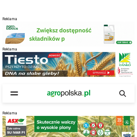
Reklama
Reklama
R
Wyszu
Main Logo
Menu
Reklama