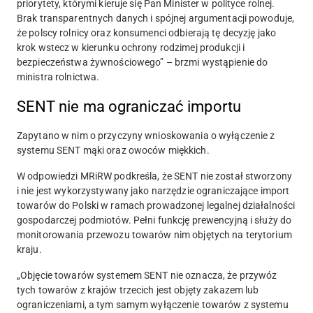
priorytety, którymi kieruje się Pan Minister w polityce rolnej.
Brak transparentnych danych i spójnej argumentacji powoduje,
że polscy rolnicy oraz konsumenci odbierają tę decyzję jako
krok wstecz w kierunku ochrony rodzimej produkcji i
bezpieczeństwa żywnościowego” – brzmi wystąpienie do
ministra rolnictwa.
SENT nie ma ograniczać importu
Zapytano w nim o przyczyny wnioskowania
o wyłączenie z
systemu SENT mąki oraz owoców miękkich
.
W odpowiedzi MRiRW podkreśla, że SENT nie został stworzony
i nie jest wykorzystywany jako narzędzie ograniczające import
towarów do Polski w ramach prowadzonej legalnej działalności
gospodarczej podmiotów. Pełni funkcję prewencyjną i służy do
monitorowania przewozu towarów nim objętych na terytorium
kraju.
„
Objęcie towarów systemem SENT nie oznacza, że przywóz
tych towarów z krajów trzecich jest objęty zakazem lub
ograniczeniami
, a tym samym wyłączenie towarów z systemu