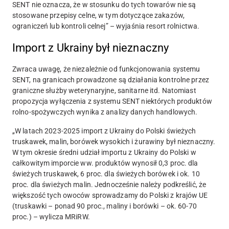
SENT nie oznacza, że w stosunku do tych towarów nie są
stosowane przepisy celne, w tym dotyczące zakazów,
ograniczeń lub kontroli celnej” – wyjaśnia resort rolnictwa.
Import z Ukrainy był nieznaczny
Zwraca uwagę, że niezależnie od funkcjonowania systemu
SENT, na granicach prowadzone są działania kontrolne przez
graniczne służby weterynaryjne, sanitarne itd. Natomiast
propozycja wyłączenia z systemu SENT niektórych produktów
rolno-spożywczych wynika z analizy danych handlowych.
„
W latach 2023-2025 import z Ukrainy do Polski świeżych
truskawek, malin, borówek
wysokich i żurawiny był nieznaczny.
W tym okresie średni udział importu z Ukrainy do Polski w
całkowitym imporcie ww. produktów wynosił 0,3 proc. dla
świeżych truskawek, 6 proc. dla świeżych borówek i ok. 10
proc. dla świeżych malin. Jednocześnie należy podkreślić, że
większość tych owoców sprowadzamy do Polski z krajów UE
(truskawki – ponad 90 proc., maliny i borówki – ok. 60-70
proc.) – wylicza MRiRW.