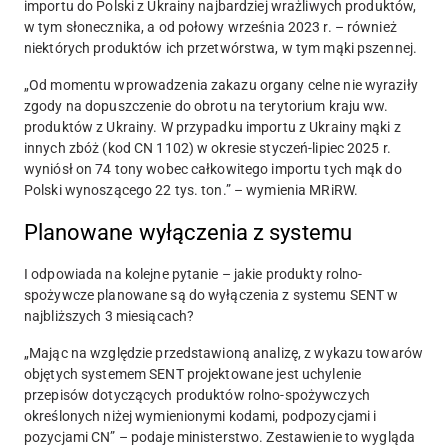
importu do Polski z Ukrainy najbardziej wrażliwych
produktów,
w tym słonecznika
, a od połowy września 2023 r. – również
niektórych produktów ich przetwórstwa, w tym mąki pszennej.
„Od momentu wprowadzenia zakazu organy celne nie wyraziły
zgody na dopuszczenie do obrotu na terytorium kraju ww.
produktów z Ukrainy. W przypadku importu z Ukrainy mąki z
innych zbóż (kod CN 1102) w okresie styczeń-lipiec 2025 r.
wyniósł on 74 tony wobec całkowitego importu tych mąk do
Polski wynoszącego 22 tys. ton.” – wymienia MRiRW.
Planowane wyłączenia z systemu
I odpowiada na kolejne pytanie – jakie produkty rolno-
spożywcze planowane są do wyłączenia z systemu SENT w
najbliższych 3 miesiącach?
„Mając na względzie przedstawioną analizę, z wykazu towarów
objętych systemem SENT
projektowane jest uchylenie
przepisów dotyczących produktów rolno-spożywczych
określonych niżej wymienionymi kodami, podpozycjami i
pozycjami CN
” – podaje ministerstwo. Zestawienie to wygląda