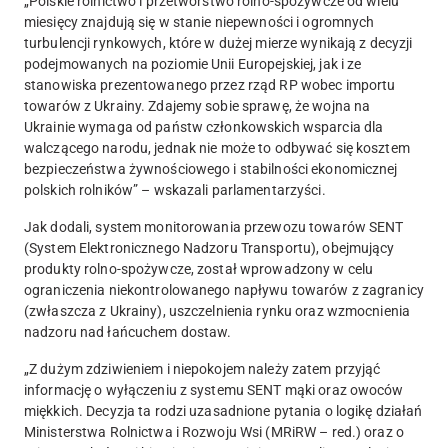
„Polskie rolnictwo i przetwórstwo rolno-spożywcze od wielu
miesięcy znajdują się w stanie niepewności i ogromnych
turbulencji rynkowych, które w dużej mierze wynikają z decyzji
podejmowanych na poziomie Unii Europejskiej, jak i ze
stanowiska prezentowanego przez rząd RP wobec importu
towarów z Ukrainy. Zdajemy sobie sprawę, że
wojna na
Ukrainie wymaga od państw członkowskich wsparcia dla
walczącego narodu, jednak nie może to odbywać się kosztem
bezpieczeństwa żywnościowego
i stabilności ekonomicznej
polskich rolników” – wskazali parlamentarzyści.
Jak dodali, system monitorowania przewozu towarów SENT
(System Elektronicznego Nadzoru Transportu), obejmujący
produkty rolno-spożywcze, został wprowadzony w celu
ograniczenia niekontrolowanego napływu towarów z zagranicy
(zwłaszcza z Ukrainy), uszczelnienia rynku oraz wzmocnienia
nadzoru nad łańcuchem dostaw.
„Z
dużym zdziwieniem i niepokojem należy zatem przyjąć
informację o wyłączeniu z systemu SENT mąki oraz owoców
miękkich.
Decyzja ta rodzi uzasadnione pytania o logikę działań
Ministerstwa Rolnictwa i Rozwoju Wsi (MRiRW – red.) oraz o