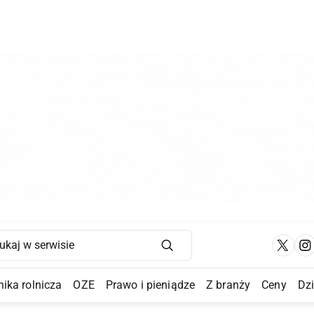
Main Navigation
ika rolnicza
OZE
Prawo i pieniądze
Z branży
Ceny
Dz
a Submenu