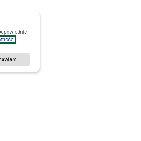
 odpowiednie
atności
.
mawiam