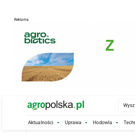
Reklama
Main Logo
Aktualności
Uprawa
Hodowla
Techn
Aktualności Submenu
Uprawa Submenu
Hodowl