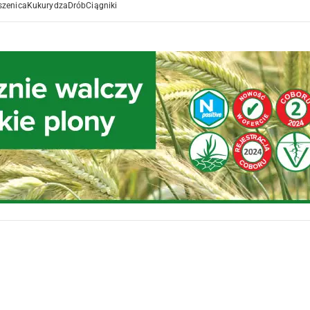
szenica
Kukurydza
Drób
Ciągniki