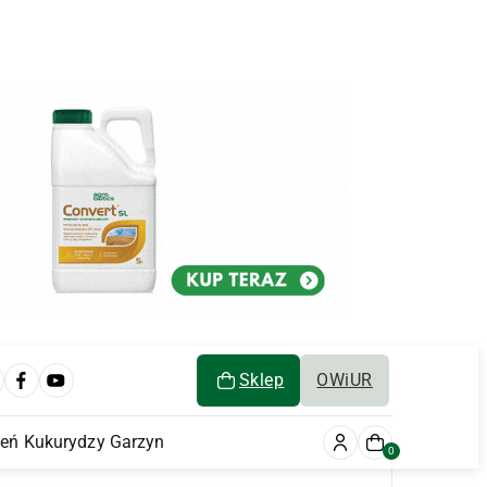
Sklep
OWiUR
ień Kukurydzy Garzyn
0