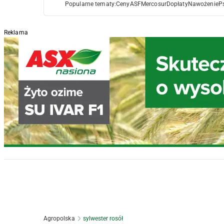
Popularne tematy:
Ceny
ASF
Mercosur
Dopłaty
Nawożenie
P
Reklama
Agropolska
sylwester rosół