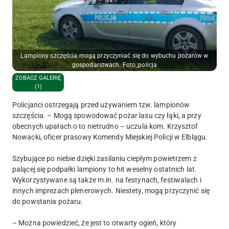
Lampiony szczęścia mogą przyczyniać się do wybuchu pożarów w
gospodarstwach. Foto_policja
ZOBACZ GALERIĘ
(1)
Policjanci ostrzegają przed używaniem tzw. lampionów
szczęścia. – Mogą spowodować pożar lasu czy łąki, a przy
obecnych upałach o to nietrudno – uczula kom. Krzysztof
Nowacki, oficer prasowy Komendy Miejskiej Policji w Elblągu.
Szybujące po niebie dzięki zasilaniu ciepłym powietrzem z
palącej się podpałki lampiony to hit weselny ostatnich lat.
Wykorzystywane są także m.in. na festynach, festiwalach i
innych imprezach plenerowych. Niestety, mogą przyczynić się
do powstania pożaru.
– Można powiedzieć, że jest to otwarty ogień, który