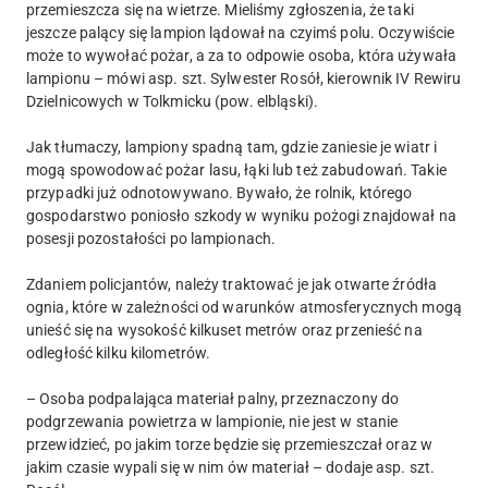
przemieszcza się na wietrze. Mieliśmy zgłoszenia, że taki
jeszcze palący się lampion lądował na czyimś polu. Oczywiście
może to wywołać pożar, a za to odpowie osoba, która używała
lampionu – mówi asp. szt. Sylwester Rosół, kierownik IV Rewiru
Dzielnicowych w Tolkmicku (pow. elbląski).
Jak tłumaczy, lampiony spadną tam, gdzie zaniesie je wiatr i
mogą spowodować pożar lasu, łąki lub też zabudowań. Takie
przypadki już odnotowywano. Bywało, że rolnik, którego
gospodarstwo poniosło szkody w wyniku pożogi znajdował na
posesji pozostałości po lampionach.
Zdaniem policjantów, należy traktować je jak otwarte źródła
ognia, które w zależności od warunków atmosferycznych mogą
unieść się na wysokość kilkuset metrów oraz przenieść na
odległość kilku kilometrów.
– Osoba podpalająca materiał palny, przeznaczony do
podgrzewania powietrza w lampionie, nie jest w stanie
przewidzieć, po jakim torze będzie się przemieszczał oraz w
jakim czasie wypali się w nim ów materiał – dodaje asp. szt.