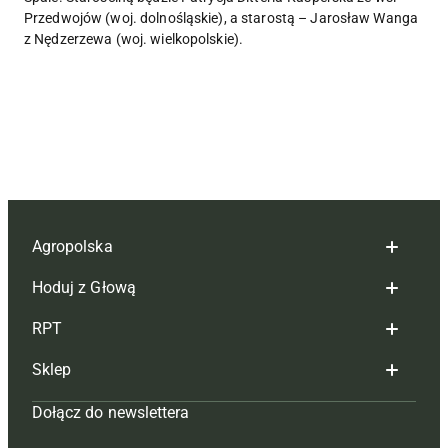
Przedwojów (woj. dolnośląskie), a starostą – Jarosław Wanga
z Nędzerzewa (woj. wielkopolskie).
Agropolska
Hoduj z Głową
Redakcja
RPT
Reklama
Hoduj z głową bydło
Sklep
Tagi
Hoduj z głową świnie
Redakcja
Dołącz do newslettera
Mapa serwisu
Prenumerata
Prenumerata
Czasopisma i prenumerata