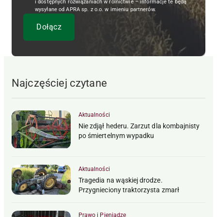
i dostępnych rozwiązaniach w rolnictwie – informacje te będą
wysyłane od APRA sp. z o.o. w imieniu partnerów.
Najczęściej czytane
Aktualności
Nie zdjął hederu. Zarzut dla kombajnisty
po śmiertelnym wypadku
Aktualności
Tragedia na wąskiej drodze.
Przygnieciony traktorzysta zmarł
Prawo i Pieniądze