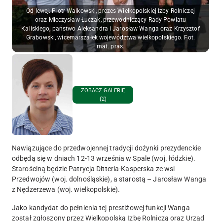
Od lewej: Piotr Walkowski, prezes Wielkopolskiej Izby Rolniczej
oraz Mieczysław Łuczak, przewodniczący Rady Powiatu
Kaliskiego, państwo Aleksandra i Jarosław Wanga oraz Krzysztof
Grabowski, wicemarszałek województwa wielkopolskiego. Fot.
mat. pras.
ZOBACZ GALERIĘ
(2)
Nawiązujące do przedwojennej tradycji dożynki prezydenckie
odbędą się w dniach 12-13 września w Spale (woj. łódzkie).
Starościną będzie Patrycja Ditterla-Kasperska ze wsi
Przedwojów (woj. dolnośląskie), a starostą – Jarosław Wanga
z Nędzerzewa (woj. wielkopolskie).
Jako kandydat do pełnienia tej prestiżowej funkcji Wanga
został zgłoszony przez Wielkopolską Izbę Rolniczą oraz Urząd