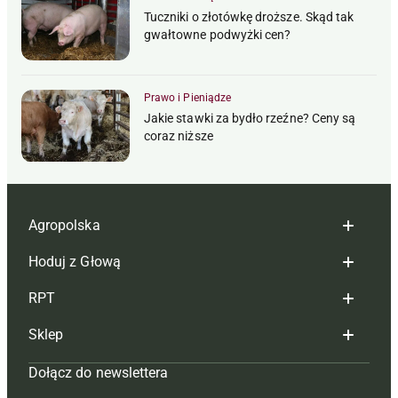
Tuczniki o złotówkę droższe. Skąd tak
gwałtowne podwyżki cen?
Prawo i Pieniądze
Jakie stawki za bydło rzeźne? Ceny są
coraz niższe
Agropolska
Hoduj z Głową
Redakcja
RPT
Reklama
Hoduj z głową bydło
Sklep
Tagi
Hoduj z głową świnie
Redakcja
Dołącz do newslettera
Mapa serwisu
Prenumerata
Prenumerata
Czasopisma i prenumerata