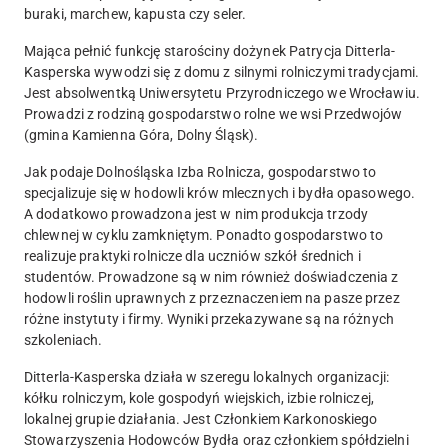
buraki, marchew, kapusta czy seler.
Mająca pełnić funkcję starościny dożynek Patrycja Ditterla-
Kasperska wywodzi się z domu z silnymi rolniczymi tradycjami.
Jest absolwentką Uniwersytetu Przyrodniczego we Wrocławiu.
Prowadzi z rodziną gospodarstwo rolne we wsi Przedwojów
(gmina Kamienna Góra, Dolny Śląsk).
Jak podaje Dolnośląska Izba Rolnicza, gospodarstwo to
specjalizuje się w hodowli krów mlecznych i bydła opasowego.
A dodatkowo prowadzona jest w nim produkcja trzody
chlewnej w cyklu zamkniętym. Ponadto gospodarstwo to
realizuje praktyki rolnicze dla uczniów szkół średnich i
studentów. Prowadzone są w nim również doświadczenia z
hodowli roślin uprawnych z przeznaczeniem na pasze przez
różne instytuty i firmy. Wyniki przekazywane są na różnych
szkoleniach.
Ditterla-Kasperska działa w szeregu lokalnych organizacji:
kółku rolniczym, kole gospodyń wiejskich, izbie rolniczej,
lokalnej grupie działania. Jest Członkiem Karkonoskiego
Stowarzyszenia Hodowców Bydła oraz członkiem spółdzielni