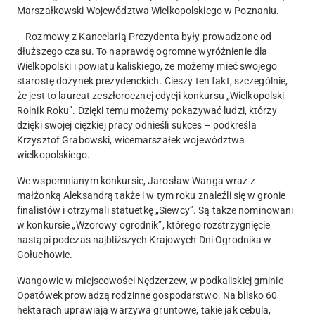
Marszałkowski Województwa Wielkopolskiego w Poznaniu.
– Rozmowy z Kancelarią Prezydenta były prowadzone od
dłuższego czasu. To naprawdę ogromne wyróżnienie dla
Wielkopolski i powiatu kaliskiego, że możemy mieć swojego
starostę dożynek prezydenckich. Cieszy ten fakt, szczególnie,
że jest to laureat zeszłorocznej edycji konkursu „Wielkopolski
Rolnik Roku”. Dzięki temu możemy pokazywać ludzi, którzy
dzięki swojej ciężkiej pracy odnieśli sukces – podkreśla
Krzysztof Grabowski, wicemarszałek województwa
wielkopolskiego.
We wspomnianym konkursie, Jarosław Wanga wraz z
małżonką Aleksandrą także i w tym roku znaleźli się w gronie
finalistów i otrzymali statuetkę „Siewcy”. Są także nominowani
w konkursie „Wzorowy ogrodnik”, którego rozstrzygnięcie
nastąpi podczas najbliższych Krajowych Dni Ogrodnika w
Gołuchowie.
Wangowie w miejscowości Nędzerzew, w podkaliskiej gminie
Opatówek prowadzą rodzinne gospodarstwo. Na blisko 60
hektarach uprawiają warzywa gruntowe, takie jak cebula,