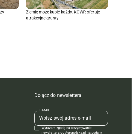
aży
Ziemię może kupić każdy. KOWR oferuje
atrakcyjne grunty
Dołącz do newslettera
E-MAIL
Wyrażam zgodę na otrzymywanie
newslettera od Agropolska.pl na podany