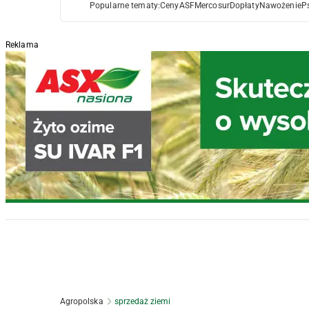
Popularne tematy:
Ceny
ASF
Mercosur
Dopłaty
Nawożenie
P
Reklama
Agropolska
sprzedaż ziemi