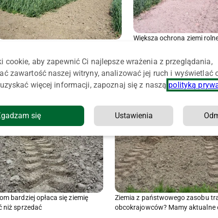
Większa ochrona ziemi rolne
eny ziemi rolnej. Ile trzeba teraz
pracują nad ustawą
zapłacić za hektar?
i cookie, aby zapewnić Ci najlepsze wrażenia z przeglądania,
ać zawartość naszej witryny, analizować jej ruch i wyświetlać
uzyskać więcej informacji, zapoznaj się z naszą
polityką pryw
Zgadzam się
Ustawienia
Od
om bardziej opłaca się ziemię
Ziemia z państwowego zasobu tra
ć niż sprzedać
obcokrajowców? Mamy aktualne 