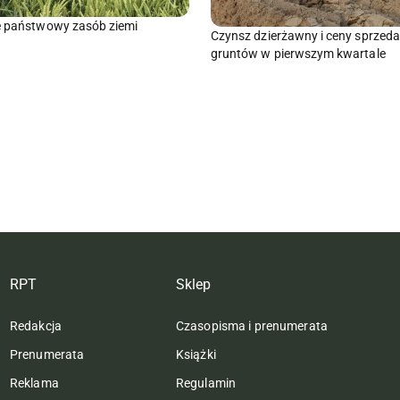
ę państwowy zasób ziemi
Czynsz dzierżawny i ceny sprzed
gruntów w pierwszym kwartale
RPT
Sklep
Redakcja
Czasopisma i prenumerata
Prenumerata
Książki
Reklama
Regulamin