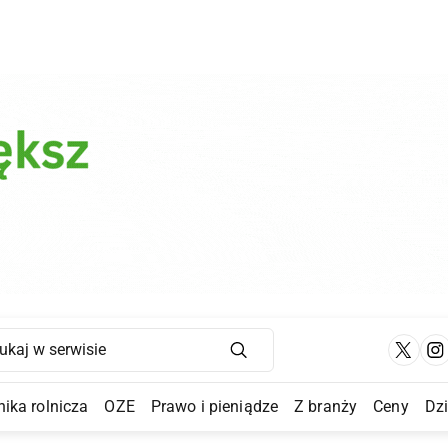
Main Navigation
ika rolnicza
OZE
Prawo i pieniądze
Z branży
Ceny
Dz
a Submenu