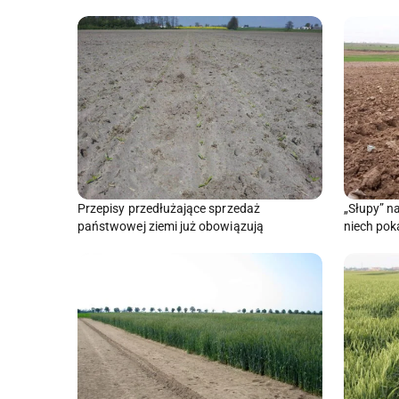
Przepisy przedłużające sprzedaż
„Słupy” n
państwowej ziemi już obowiązują
niech pok