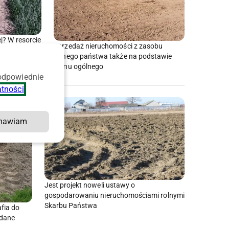
j? W resorcie
Sprzedaż nieruchomości z zasobu
rolnego państwa także na podstawie
planu ogólnego
 odpowiednie
atności
.
mawiam
Jest projekt noweli ustawy o
gospodarowaniu nieruchomościami rolnymi
Skarbu Państwa
fia do
dane