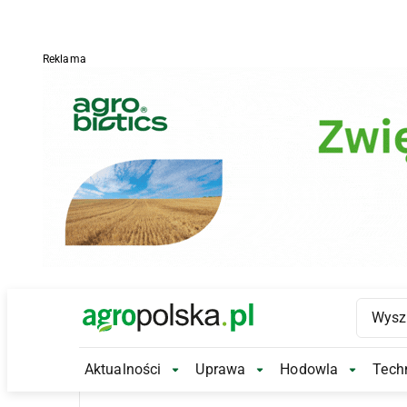
Reklama
Main Logo
Aktualności
Uprawa
Hodowla
Techn
Aktualności Submenu
Uprawa Submenu
Hodowl