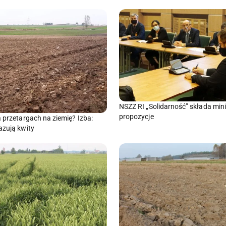
NSZZ RI „Solidarność” składa min
propozycje
a przetargach na ziemię? Izba:
azują kwity