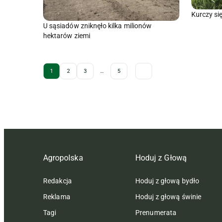
Kurczy si
U sąsiadów zniknęło kilka milionów
hektarów ziemi
Archive Pagination
1
2
3
…
5
Agropolska
Hoduj z Głową
Redakcja
Hoduj z głową bydło
Reklama
Hoduj z głową świnie
Tagi
Prenumerata