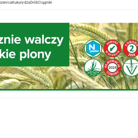
szenica
Kukurydza
Drób
Ciągniki