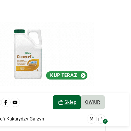
Sklep
OWiUR
ień Kukurydzy Garzyn
0