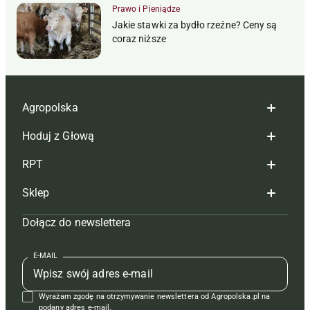
Prawo i Pieniądze
Jakie stawki za bydło rzeźne? Ceny są
coraz niższe
Agropolska
Hoduj z Głową
Redakcja
RPT
Reklama
Hoduj z głową bydło
Sklep
Tagi
Hoduj z głową świnie
Redakcja
Dołącz do newslettera
Mapa serwisu
Prenumerata
Prenumerata
Czasopisma i prenumerata
Kontakt
Redakcja
Reklama
Książki
E-MAIL
Regulamin
Kontakt
Kontakt
Regulamin
Wyrażam zgodę na otrzymywanie newslettera od Agropolska.pl na
Polityka prywatności
Reklama
Krzyżówki
podany adres e-mail.