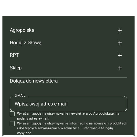
Agropolska
Hoduj z Głową
Redakcja
RPT
Reklama
Hoduj z głową bydło
Sklep
Tagi
Hoduj z głową świnie
Redakcja
Dołącz do newslettera
Mapa serwisu
Prenumerata
Prenumerata
Czasopisma i prenumerata
Kontakt
Redakcja
Reklama
Książki
E-MAIL
Regulamin
Kontakt
Kontakt
Regulamin
Wyrażam zgodę na otrzymywanie newslettera od Agropolska.pl na
Polityka prywatności
Reklama
Krzyżówki
podany adres e-mail.
Wyrażam zgodę na otrzymywanie informacji o najnowszych produktach
i dostępnych rozwiązaniach w rolnictwie – informacje te będą
wysyłane