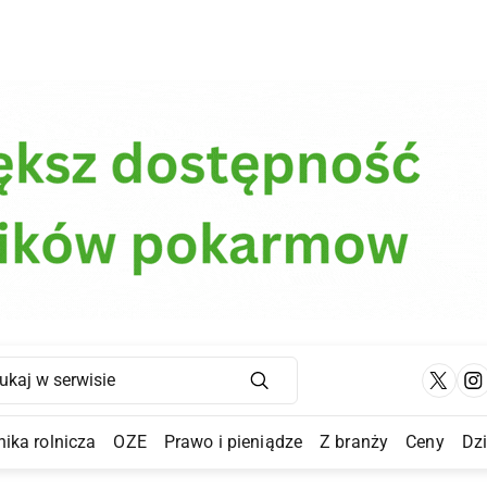
Main Navigation
ika rolnicza
OZE
Prawo i pieniądze
Z branży
Ceny
Dz
a Submenu