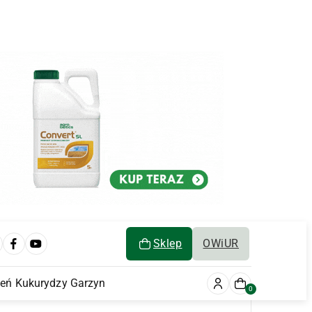
Sklep
OWiUR
ień Kukurydzy Garzyn
0