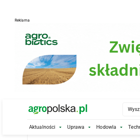
Reklama
Main Logo
Aktualności
Uprawa
Hodowla
Techn
Aktualności Submenu
Uprawa Submenu
Hodowl