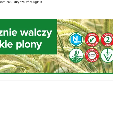
szenica
Kukurydza
Drób
Ciągniki