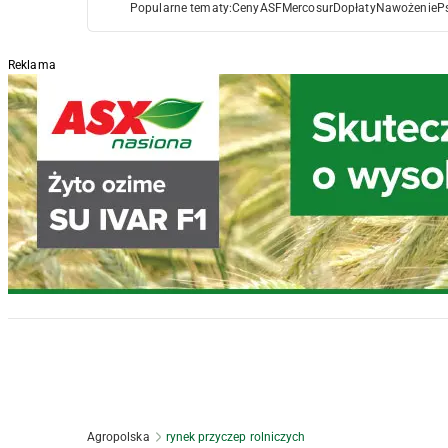
Popularne tematy:
Ceny
ASF
Mercosur
Dopłaty
Nawożenie
P
Reklama
Agropolska
rynek przyczep rolniczych