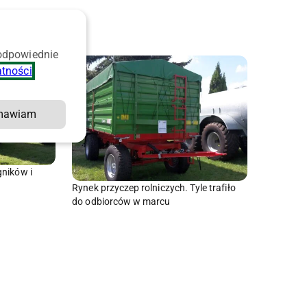
 odpowiednie
atności
.
mawiam
gników i
Rynek przyczep rolniczych. Tyle trafiło
do odbiorców w marcu