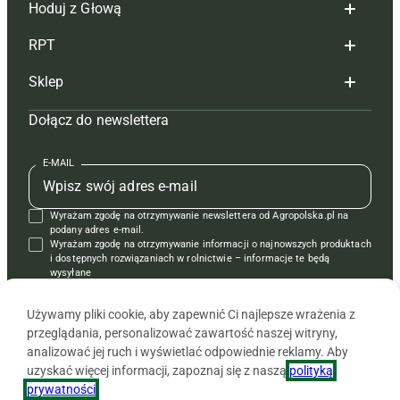
Hoduj z Głową
Redakcja
RPT
Reklama
Hoduj z głową bydło
Sklep
Tagi
Hoduj z głową świnie
Redakcja
Dołącz do newslettera
Mapa serwisu
Prenumerata
Prenumerata
Czasopisma i prenumerata
Kontakt
Redakcja
Reklama
Książki
E-MAIL
Regulamin
Kontakt
Kontakt
Regulamin
Wyrażam zgodę na otrzymywanie newslettera od Agropolska.pl na
Polityka prywatności
Reklama
Krzyżówki
podany adres e-mail.
Wyrażam zgodę na otrzymywanie informacji o najnowszych produktach
i dostępnych rozwiązaniach w rolnictwie – informacje te będą
wysyłane
od APRA sp. z o.o. w imieniu partnerów.
Używamy pliki cookie, aby zapewnić Ci najlepsze wrażenia z
przeglądania, personalizować zawartość naszej witryny,
analizować jej ruch i wyświetlać odpowiednie reklamy. Aby
uzyskać więcej informacji, zapoznaj się z naszą
polityką
prywatności
.