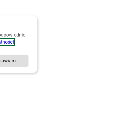
 odpowiednie
atności
.
mawiam