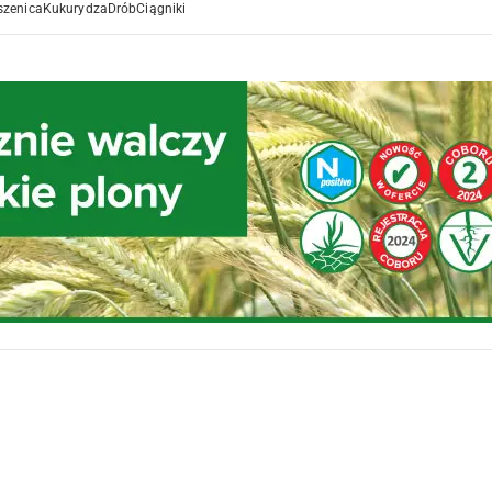
szenica
Kukurydza
Drób
Ciągniki