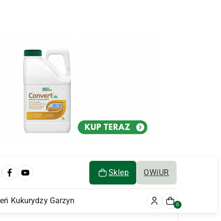
Sklep
OWiUR
ień Kukurydzy Garzyn
0