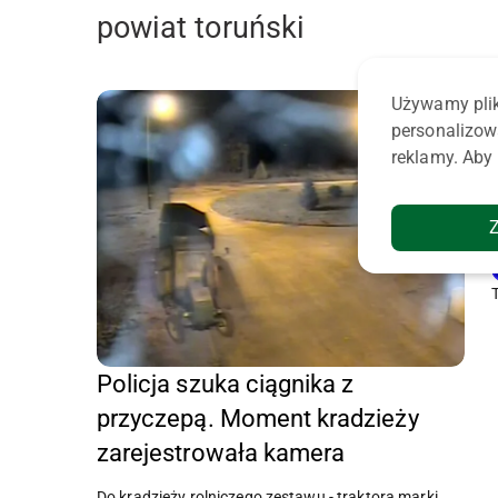
powiat toruński
Używamy plik
personalizow
reklamy. Aby 
Policja szuka ciągnika z
przyczepą. Moment kradzieży
zarejestrowała kamera
Do kradzieży rolniczego zestawu - traktora marki