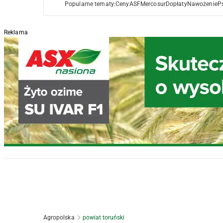
Popularne tematy:
Ceny
ASF
Mercosur
Dopłaty
Nawożenie
P
Reklama
Agropolska
powiat toruński