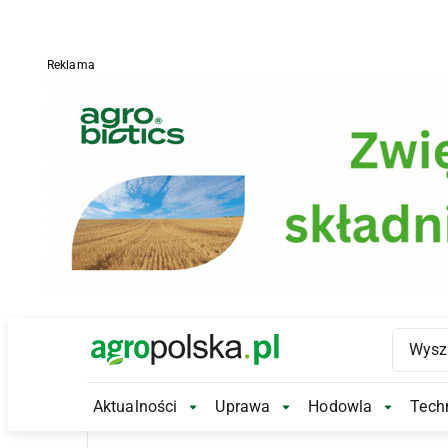
Reklama
Main Logo
Aktualności
Uprawa
Hodowla
Techn
Aktualności Submenu
Uprawa Submenu
Hodowl