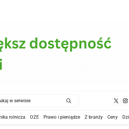
Main Navigation
ika rolnicza
OZE
Prawo i pieniądze
Z branży
Ceny
Dz
a Submenu