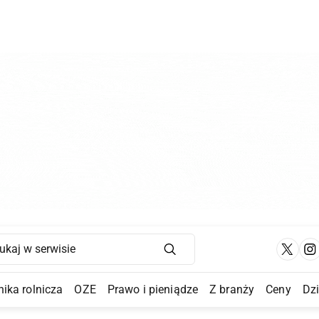
Main Navigation
ika rolnicza
OZE
Prawo i pieniądze
Z branży
Ceny
Dz
a Submenu