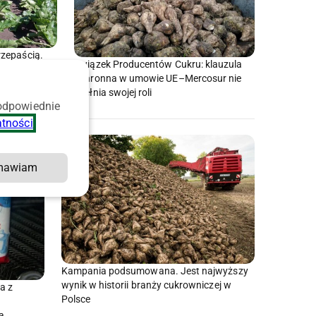
rzepaścią.
Związek Producentów Cukru: klauzula
alną analizę
ochronna w umowie UE–Mercosur nie
spełnia swojej roli
 odpowiednie
atności
.
mawiam
Kampania podsumowana. Jest najwyższy
wynik w historii branży cukrowniczej w
a z
Polsce
a