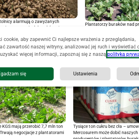
Rolnicy alarmują o zawyżanych
Plantatorzy buraków nad p
zanieczyszczeniach buraków. „Istotne
Instytut przygotowuje specj
potrącenia przy rozliczaniu dostaw”
i cookie, aby zapewnić Ci najlepsze wrażenia z przeglądania,
ać zawartość naszej witryny, analizować jej ruch i wyświetlać
uzyskać więcej informacji, zapoznaj się z naszą
polityką pryw
Zgadzam się
Ustawienia
Od
 KGS mają przerobić 7,7 mln ton
Tysiące ton cukru bez cła – umow
Trwają negocjacje z plantatorami
Mercosurem może dobić naszych
producentów i plantatorów burak