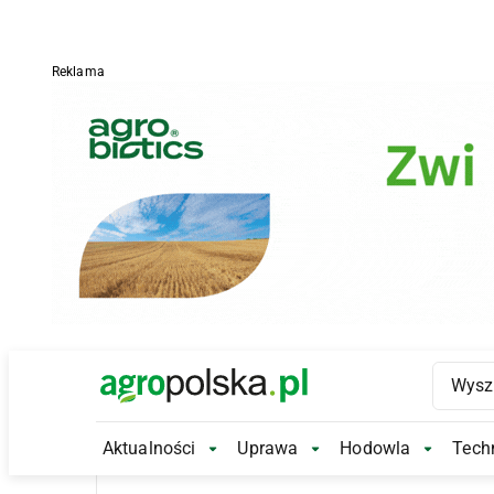
Reklama
Main Logo
Aktualności
Uprawa
Hodowla
Techn
Aktualności Submenu
Uprawa Submenu
Hodowl