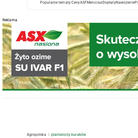
Popularne tematy:
Ceny
ASF
Mercosur
Dopłaty
Nawożenie
P
Reklama
Agropolska
plantatorzy buraków