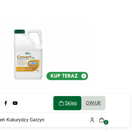
Sklep
OWiUR
ień Kukurydzy Garzyn
0