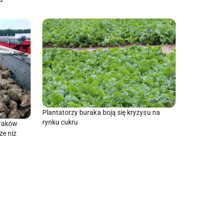
Plantatorzy buraka boją się kryzysu na
rynku cukru
uraków
e niż