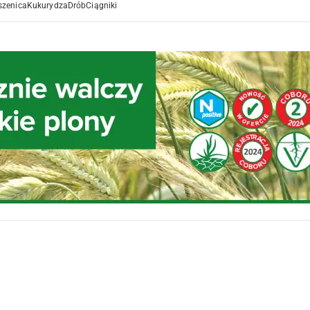
szenica
Kukurydza
Drób
Ciągniki