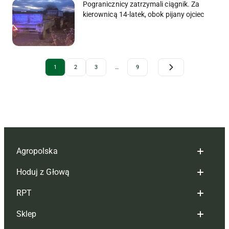
Pogranicznicy zatrzymali ciągnik. Za
kierownicą 14-latek, obok pijany ojciec
Archive Pagination
1
2
3
…
9
Agropolska
Hoduj z Głową
Redakcja
RPT
Reklama
Hoduj z głową bydło
Sklep
Tagi
Hoduj z głową świnie
Redakcja