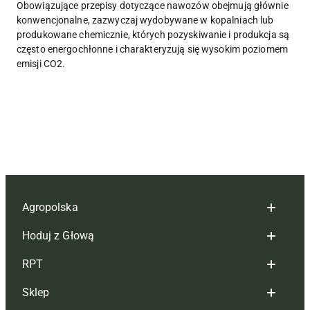
Obowiązujące przepisy dotyczące nawozów obejmują głównie
konwencjonalne, zazwyczaj wydobywane w kopalniach lub
produkowane chemicznie, których pozyskiwanie i produkcja są
często energochłonne i charakteryzują się wysokim poziomem
emisji CO2.
Agropolska
Hoduj z Głową
Redakcja
RPT
Reklama
Hoduj z głową bydło
Sklep
Tagi
Hoduj z głową świnie
Redakcja