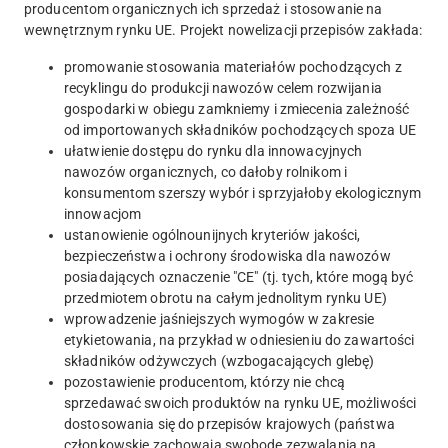
producentom organicznych ich sprzedaż i stosowanie na
wewnętrznym rynku UE. Projekt nowelizacji przepisów zakłada:
promowanie stosowania materiałów pochodzących z
recyklingu do produkcji nawozów celem rozwijania
gospodarki w obiegu zamkniemy i zmiecenia zależność
od importowanych składników pochodzących spoza UE
ułatwienie dostępu do rynku dla innowacyjnych
nawozów organicznych, co dałoby rolnikom i
konsumentom szerszy wybór i sprzyjałoby ekologicznym
innowacjom
ustanowienie ogólnounijnych kryteriów jakości,
bezpieczeństwa i ochrony środowiska dla nawozów
posiadających oznaczenie "CE" (tj. tych, które mogą być
przedmiotem obrotu na całym jednolitym rynku UE)
wprowadzenie jaśniejszych wymogów w zakresie
etykietowania, na przykład w odniesieniu do zawartości
składników odżywczych (wzbogacających glebę)
pozostawienie producentom, którzy nie chcą
sprzedawać swoich produktów na rynku UE, możliwości
dostosowania się do przepisów krajowych (państwa
członkowskie zachowają swobodę zezwalania na