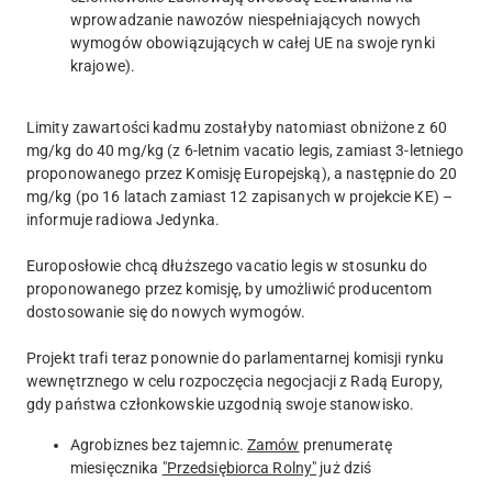
wprowadzanie nawozów niespełniających nowych
wymogów obowiązujących w całej UE na swoje rynki
krajowe).
Limity zawartości kadmu zostałyby natomiast obniżone z 60
mg/kg do 40 mg/kg (z 6-letnim vacatio legis, zamiast 3-letniego
proponowanego przez Komisję Europejską), a następnie do 20
mg/kg (po 16 latach zamiast 12 zapisanych w projekcie KE) –
informuje radiowa Jedynka.
Europosłowie chcą dłuższego vacatio legis w stosunku do
proponowanego przez komisję, by umożliwić producentom
dostosowanie się do nowych wymogów.
Projekt trafi teraz ponownie do parlamentarnej komisji rynku
wewnętrznego w celu rozpoczęcia negocjacji z Radą Europy,
gdy państwa członkowskie uzgodnią swoje stanowisko.
Agrobiznes bez tajemnic.
Zamów
prenumeratę
miesięcznika
"Przedsiębiorca Rolny"
już dziś