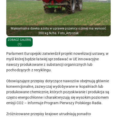
Maksymalna dawka azotu w uprawie pszenicy ozimej ma wynosić
200 kg N/ha. Foto_Artyszak
ZOBACZ GALERIĘ
(1)
Parlament Europejski zatwierdził projekt nowelizacji ustawy, w
myśl której będzie łatwiej sprzedawać w UE innowacyjne
nawozy produkowane z substancji organicznych lub
pochodzących z recyklingu.
Obowiązujące przepisy dotyczące nawozów obejmują głównie
konwencjonalne, zazwyczaj wydobywane w kopalniach lub
produkowane chemicznie, których pozyskiwanie i produkcja są
często energochłonne i charakteryzują się wysokim poziomem
emisji CO2 – informuje Program Pierwszy Polskiego Radia.
Zróżnicowane przepisy krajowe utrudniają ponadto