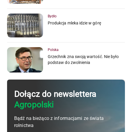
Bydło
Produkcja mleka idzie w górę
Polska
Grzechnik zna swoją wartość. Nie było
podstaw do zwolnienia
Dołącz do newslettera
Agropolski
Bądź na bieżąco z informacjami ze świata
rolnictwa