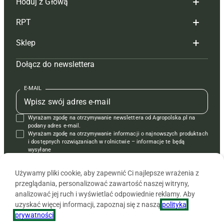
Hoduj z Głową
Redakcja
RPT
Reklama
Hoduj z głową bydło
Sklep
Tagi
Hoduj z głową świnie
Redakcja
Dołącz do newslettera
Mapa serwisu
Prenumerata
Prenumerata
Czasopisma i prenumerata
Kontakt
Redakcja
Reklama
Książki
E-MAIL
Regulamin
Kontakt
Kontakt
Regulamin
Wyrażam zgodę na otrzymywanie newslettera od Agropolska.pl na
Polityka prywatności
Reklama
Krzyżówki
podany adres e-mail.
Wyrażam zgodę na otrzymywanie informacji o najnowszych produktach
i dostępnych rozwiązaniach w rolnictwie – informacje te będą
wysyłane
od APRA sp. z o.o. w imieniu partnerów.
Używamy pliki cookie, aby zapewnić Ci najlepsze wrażenia z
przeglądania, personalizować zawartość naszej witryny,
analizować jej ruch i wyświetlać odpowiednie reklamy. Aby
uzyskać więcej informacji, zapoznaj się z naszą
polityką
prywatności
.