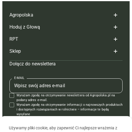
Agropolska
Hoduj z Głową
Redakcja
RPT
Reklama
Hoduj z głową bydło
Sklep
Tagi
Hoduj z głową świnie
Redakcja
Dołącz do newslettera
Mapa serwisu
Prenumerata
Prenumerata
Czasopisma i prenumerata
Kontakt
Redakcja
Reklama
Książki
E-MAIL
Regulamin
Kontakt
Kontakt
Regulamin
Wyrażam zgodę na otrzymywanie newslettera od Agropolska.pl na
Polityka prywatności
Reklama
Krzyżówki
podany adres e-mail.
Wyrażam zgodę na otrzymywanie informacji o najnowszych produktach
i dostępnych rozwiązaniach w rolnictwie – informacje te będą
wysyłane
od APRA sp. z o.o. w imieniu partnerów.
Używamy pliki cookie, aby zapewnić Ci najlepsze wrażenia z