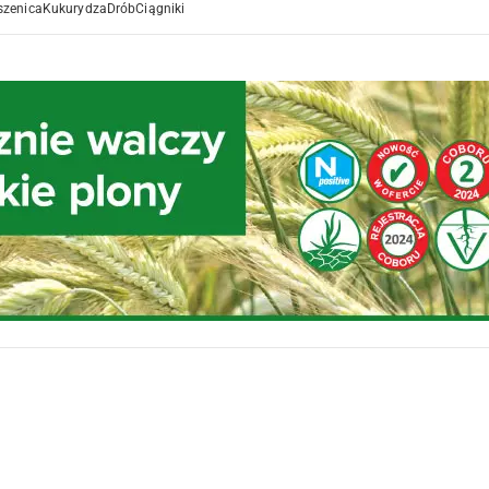
szenica
Kukurydza
Drób
Ciągniki