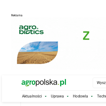
Reklama
Main Logo
Aktualności
Uprawa
Hodowla
Techn
Aktualności Submenu
Uprawa Submenu
Hodowl