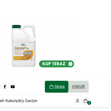
Sklep
OWiUR
ień Kukurydzy Garzyn
0