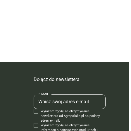
Dołącz do newslettera
E-MAIL
Wyrażam zgodę na otrzymywanie
newslettera od Agropolska.pl na podany
adres e-mail.
Wyrażam zgodę na otrzymywanie
informacji o najnowszych produktach i