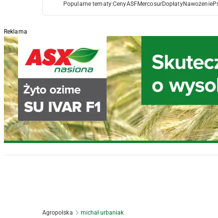
Popularne tematy:
Ceny
ASF
Mercosur
Dopłaty
Nawożenie
P
Reklama
Agropolska
michał urbaniak