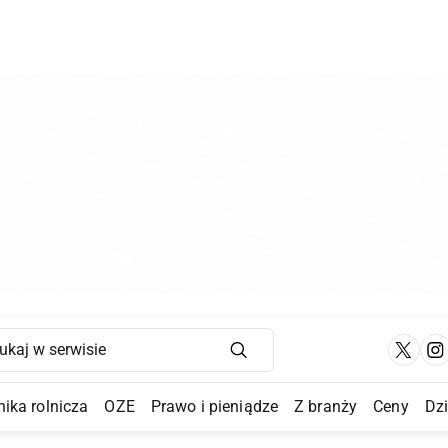
Main Navigation
ika rolnicza
OZE
Prawo i pieniądze
Z branży
Ceny
Dz
a Submenu