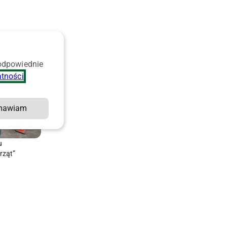
 odpowiednie
atności
.
mawiam
u
rząt”