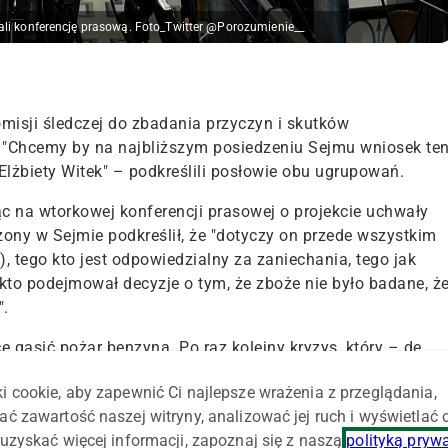
i konferencję prasową. Foto_Twitter @Porozumienie__
misji śledczej do zbadania przyczyn i skutków
. "Chcemy by na najbliższym posiedzeniu Sejmu wniosek te
lżbiety Witek" – podkreślili posłowie obu ugrupowań.
c na wtorkowej konferencji prasowej o projekcie uchwały
ożony w Sejmie podkreślił, że "dotyczy on przede wszystkim
 tego kto jest odpowiedzialny za zaniechania, tego jak
 kto podejmował decyzje o tym, że zboże nie było badane, ż
".
e gasić pożar benzyną. Po raz kolejny kryzys, który – de
pobiec, próbują załatwić dopłatami. Ale prawda jest taka, ż
i cookie, aby zapewnić Ci najlepsze wrażenia z przeglądania,
i ma problem" – dodał Urbaniak.
ać zawartość naszej witryny, analizować jej ruch i wyświetlać
 "by więcej takie rzeczy się nie pojawiały i by więcej
uzyskać więcej informacji, zapoznaj się z naszą
polityką pryw