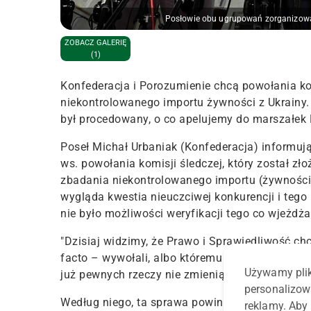
Posłowie obu ugrupowań zorganizowal
ZOBACZ GALERIĘ
(1)
Konfederacja i Porozumienie chcą powołania ko
niekontrolowanego importu żywności z Ukrainy
był procedowany, o co apelujemy do marszałek E
Poseł Michał Urbaniak (Konfederacja) informują
ws. powołania komisji śledczej, który został zł
zbadania niekontrolowanego importu (żywności),
wygląda kwestia nieuczciwej konkurencji i tego
nie było możliwości weryfikacji tego co wjeżdża
"Dzisiaj widzimy, że Prawo i Sprawiedliwość chc
facto – wywołali, albo któremu nie próbowali za
Używamy plik
już pewnych rzeczy nie zmienią. Już wielu ludz
personalizow
Według niego, ta sprawa powinna być wyjaśniona,
reklamy. Aby 