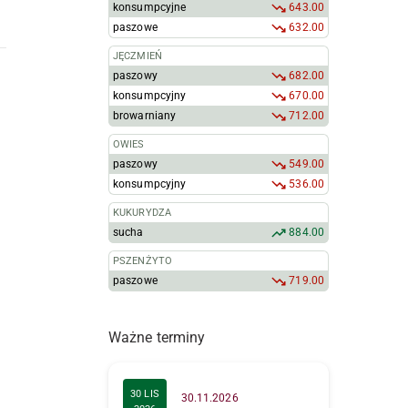
konsumpcyjne
643.00
paszowe
632.00
JĘCZMIEŃ
paszowy
682.00
konsumpcyjny
670.00
browarniany
712.00
OWIES
paszowy
549.00
konsumpcyjny
536.00
KUKURYDZA
sucha
884.00
PSZENŻYTO
paszowe
719.00
Ważne terminy
30 LIS
30.11.2026