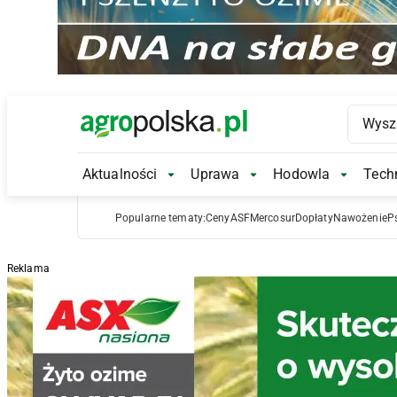
Main Logo
Aktualności
Uprawa
Hodowla
Techn
Aktualności Submenu
Uprawa Submenu
Hodowl
Popularne tematy:
Ceny
ASF
Mercosur
Dopłaty
Nawożenie
P
Reklama