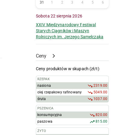
31
1
2
3
4
5
6
Sobota 22 sierpnia 2026
XXIV Międzynarodowy Festiwal
Starych Ciągników i Maszyn
Rolniczych im. Jerzego Samelczaka
Ceny
Ceny produktów w skupach (zł/t)
RZEPAK
nasiona
2319.00
olej rzepakowy rafinowany
5049.00
śruta
1037.00
PSZENICA
konsumpcyjna
820.00
paszowa
815.00
ŻYTO