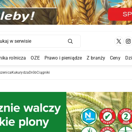
Main Navigation
ika rolnicza
OZE
Prawo i pieniądze
Z branży
Ceny
Dz
a Submenu
szenica
Kukurydza
Drób
Ciągniki