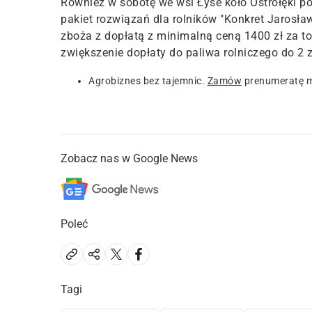
Również w sobotę we wsi Łyse koło Ostrołęki p
pakiet rozwiązań dla rolników "Konkret Jarosła
zboża z dopłatą z minimalną ceną 1400 zł za t
zwiększenie dopłaty do paliwa rolniczego do 2 z
Agrobiznes bez tajemnic.
Zamów
prenumeratę m
Zobacz nas w Google News
Poleć
Tagi