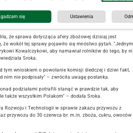
polskie". "Dlatego chcemy, by na najbliższym posiedzeniu
ujemy także do marszałek Sejmu Elżbiety Witek, by
Zgadzam się
Ustawienia
Od
wie się w tej sprawie" – podkreślił poseł Konfederacji.
iach 24-26 maja.
a, że sprawa dotycząca afery zbożowej dzisiaj jest
 że wokół tej sprawy pojawiło się mnóstwo pytań. "Jedny
enrykowi Kowalczykowi, aby namawiał rolników do tego, by ni
wiedziała Sroka.
 tym wnioskiem o powołanie komisji śledczej i dziwi fakt,
od nim nie podpisały" – zwróciła uwagę posłanka.
nad podziałami potrafili stanąć w prawdzie tak, aby
ale także wszystkim Polakom" – dodała Sroka.
ra Rozwoju i Technologii w sprawie zakazu przywozu z
z przywozu do 30 czerwca br. m.in. zboża, cukru, owoców 