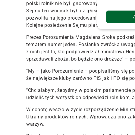
polski rolnik nie był ignorowany przez państwo 
Sejmu ten wniosek był już głosowany, o co apel
pozwoliła na jego procedowanie. Niech Sejm wypo
Kolejne posiedzenie Sejmu planowane jest w dn
Prezes Porozumienia Magdalena Sroka podkreślił
tematem numer jeden. Posłanka zwróciła uwagę,
z nich jest to, kto podpowiedział ministrowi H
sprzedawali zboża, bo będzie ono droższe" – po
"My – jako Porozumienie – podpisaliśmy się pod
że największe kluby zarówno PiS jak i PO się p
"Chciałabym, żebyśmy w polskim parlamencie po
udzielić tych wszystkich odpowiedzi rolnikom, 
W sobotę weszło w życie rozporządzenie Minist
Ukrainy produktów rolnych. Wprowadza ono zaka
warzyw.