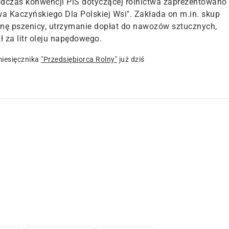
odczas konwencji PiS dotyczącej rolnictwa zaprezentowano
wa Kaczyńskiego Dla Polskiej Wsi". Zakłada on m.in. skup
onę pszenicy, utrzymanie dopłat do nawozów sztucznych,
ł za litr oleju napędowego.
iesięcznika
"Przedsiębiorca Rolny"
już dziś