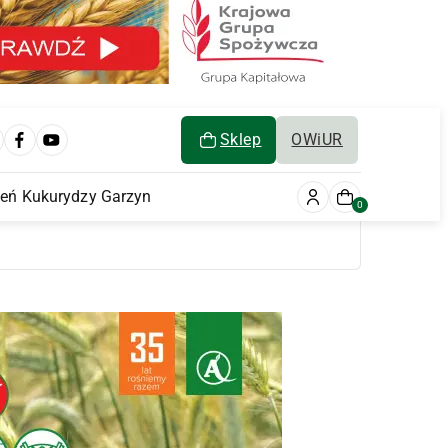
Sklep
OWiUR
ień Kukurydzy Garzyn
0