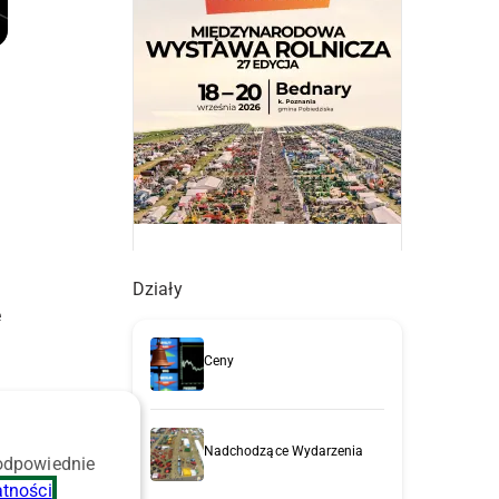
n
Działy
e
Ceny
e
Nadchodzące Wydarzenia
 odpowiednie
atności
.