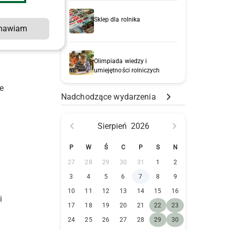
Sklep dla rolnika
mawiam
Olimpiada wiedzy i
umiejętności rolniczych
m
e
Nadchodzące wydarzenia
Sierpień
2026
P
W
Ś
C
P
S
N
27
28
29
30
31
1
2
3
4
5
6
7
8
9
10
11
12
13
14
15
16
i
17
18
19
20
21
22
23
24
25
26
27
28
29
30