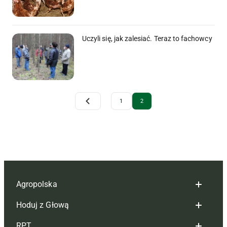
Uczyli się, jak zalesiać. Teraz to fachowcy
Archive Pagination
1
2
Agropolska
Hoduj z Głową
Redakcja
RPT