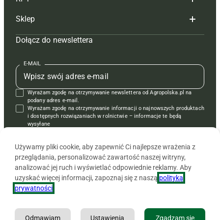
Reklama
Hoduj z głową bydło
Sklep
Tagi
Hoduj z głową świnie
Redakcja
Dołącz do newslettera
Mapa serwisu
Prenumerata
Prenumerata
Czasopisma i prenumerata
Kontakt
Redakcja
Reklama
Książki
E-MAIL
Regulamin
Kontakt
Kontakt
Regulamin
Wyrażam zgodę na otrzymywanie newslettera od Agropolska.pl na
Polityka prywatności
Reklama
Krzyżówki
podany adres e-mail.
Wyrażam zgodę na otrzymywanie informacji o najnowszych produktach
i dostępnych rozwiązaniach w rolnictwie – informacje te będą
wysyłane
od APRA sp. z o.o. w imieniu partnerów.
Używamy pliki cookie, aby zapewnić Ci najlepsze wrażenia z
przeglądania, personalizować zawartość naszej witryny,
analizować jej ruch i wyświetlać odpowiednie reklamy. Aby
uzyskać więcej informacji, zapoznaj się z naszą
polityką
prywatności
.
Odmawiam
Ustawienia
Zgadzam się