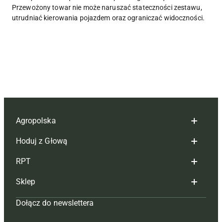
Przewożony towar nie może naruszać stateczności zestawu,
utrudniać kierowania pojazdem oraz ograniczać widoczności.
Agropolska
Hoduj z Głową
Redakcja
RPT
Reklama
Hoduj z głową bydło
Sklep
Tagi
Hoduj z głową świnie
Redakcja
Dołącz do newslettera
Mapa serwisu
Prenumerata
Prenumerata
Czasopisma i prenumerata