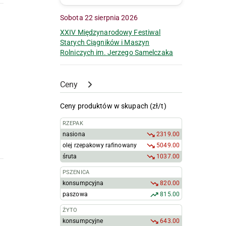
Sobota 22 sierpnia 2026
XXIV Międzynarodowy Festiwal
Starych Ciągników i Maszyn
Rolniczych im. Jerzego Samelczaka
Ceny
Ceny produktów w skupach (zł/t)
RZEPAK
nasiona
2319.00
olej rzepakowy rafinowany
5049.00
śruta
1037.00
PSZENICA
konsumpcyjna
820.00
paszowa
815.00
ŻYTO
konsumpcyjne
643.00