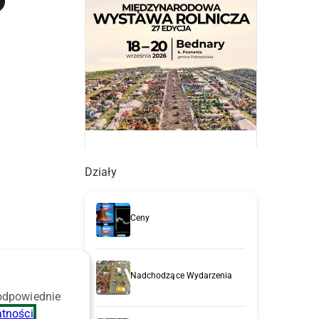
Działy
Ceny
Nadchodzące Wydarzenia
 odpowiednie
atności
.