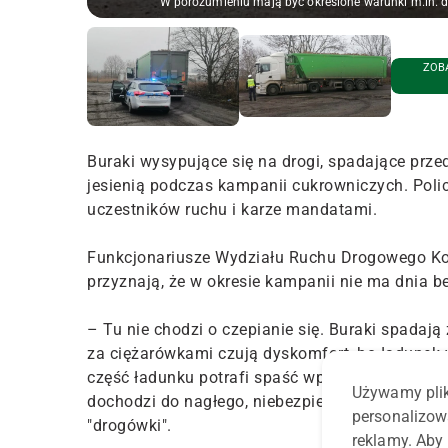
W porozumieniu mają być określone warunki m.in. d
ZOBA
Buraki wysypujące się na drogi, spadające przed
jesienią podczas kampanii cukrowniczych. Polic
uczestników ruchu i karze mandatami.
Funkcjonariusze Wydziału Ruchu Drogowego Kom
przyznają, że w okresie kampanii nie ma dnia 
– Tu nie chodzi o czepianie się. Buraki spadają
za ciężarówkami czują dyskomfort, bo ładunek 
część ładunku potrafi spaść wprost pod koła j
Używamy plik
dochodzi do nagłego, niebezpiecznego hamowani
personalizow
"drogówki".
reklamy. Aby 