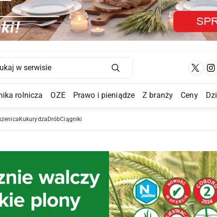
Main Navigation
ika rolnicza
OZE
Prawo i pieniądze
Z branży
Ceny
Dz
a Submenu
szenica
Kukurydza
Drób
Ciągniki