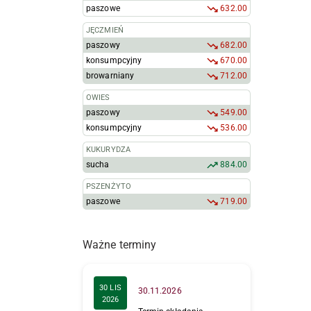
paszowe
632.00
JĘCZMIEŃ
paszowy
682.00
konsumpcyjny
670.00
browarniany
712.00
OWIES
paszowy
549.00
konsumpcyjny
536.00
KUKURYDZA
sucha
884.00
PSZENŻYTO
paszowe
719.00
Ważne terminy
30 LIS
30.11.2026
2026