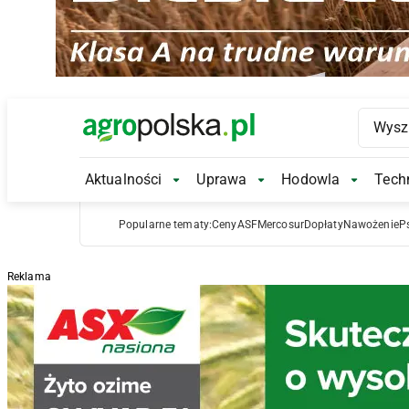
Main Logo
Aktualności
Uprawa
Hodowla
Techn
Aktualności Submenu
Uprawa Submenu
Hodowl
Popularne tematy:
Ceny
ASF
Mercosur
Dopłaty
Nawożenie
P
Reklama