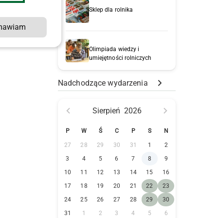
Sklep dla rolnika
i
mawiam
Olimpiada wiedzy i
umiejętności rolniczych
Nadchodzące wydarzenia
Sierpień
2026
P
W
Ś
C
P
S
N
27
28
29
30
31
1
2
3
4
5
6
7
8
9
10
11
12
13
14
15
16
17
18
19
20
21
22
23
24
25
26
27
28
29
30
31
1
2
3
4
5
6