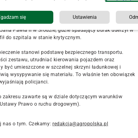
 za takie niezabezpieczone ładunki. Jednocześnie mundurow
w szczególnie groźny jest dla pieszych i rowerzystów.
Zgadzam się
Ustawienia
Od
ana Pawła II w Środzie, gdzie spadający burak uderzył w
fił do szpitala w stanie krytycznym.
ieczenie stanowi podstawę bezpiecznego transportu.
ści zestawu, utrudniać kierowania pojazdem oraz
y być umieszczone w szczelnej skrzyni ładunkowej i
iwią wysypywanie się materiału. To właśnie ten obowiązek
jaśniają policjanci.
ego zakresu zawarte są w dziale dotyczącym warunków
 Ustawy Prawo o ruchu drogowym).
j nas o tym. Czekamy:
redakcja@agropolska.pl