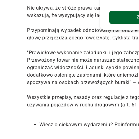
Nie ukrywa, że stróże prawa karzą i będą karać
wskazują, że wysypujący się ładunek dużych bul
Przypominają wypadek odnotowany na rondzie J
głowę przejeżdżającego rowerzystę. Cyklista tra
"Prawidłowe wykonanie załadunku i jego zabezp
Przewożony towar nie może naruszać stateczno
ograniczać widoczności. Ładunki sypkie powinn
dodatkowo osłonięte zasłonami, które uniemożl
spoczywa na osobach przewożących buraki" – wy
Wszystkie przepisy, zasady oraz regulacje z t
używania pojazdów w ruchu drogowym (art. 61
Wiesz o ciekawym wydarzeniu? Poinformu