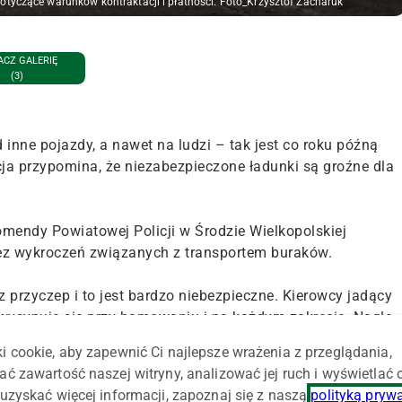
otyczące warunków kontraktacji i płatności. Foto_Krzysztof Zacharuk
CZ GALERIĘ
(3)
 inne pojazdy, a nawet na ludzi – tak jest co roku późną
ja przypomina, że niezabezpieczone ładunki są groźne dla
endy Powiatowej Policji w Środzie Wielkopolskiej
bez wykroczeń związanych z transportem buraków.
 z przyczep i to jest bardzo niebezpieczne. Kierowcy jadący
wysypuje się przy hamowaniu i na każdym zakręcie. Nagle
adącego za ciężarówką auta. W najlepszym przypadku
i cookie, aby zapewnić Ci najlepsze wrażenia z przeglądania,
a – podkreśla kom. Marcin Puzicki, szef średzkiej
ać zawartość naszej witryny, analizować jej ruch i wyświetlać
uzyskać więcej informacji, zapoznaj się z naszą
polityką pryw