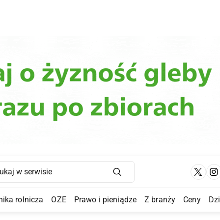
Main Navigation
ika rolnicza
OZE
Prawo i pieniądze
Z branży
Ceny
Dz
a Submenu