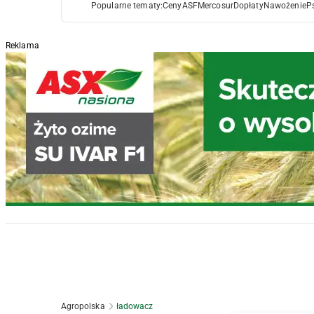
Popularne tematy:
Ceny
ASF
Mercosur
Dopłaty
Nawożenie
P
Reklama
Agropolska
ładowacz