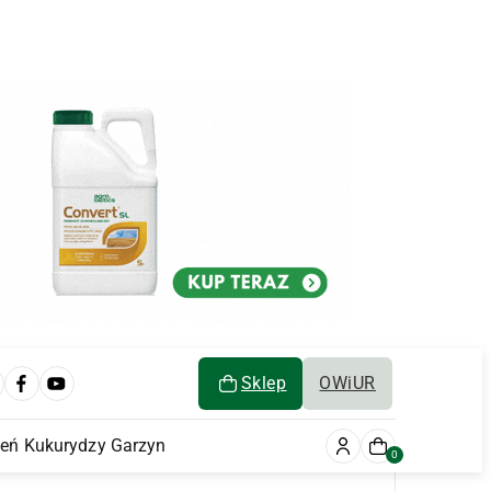
Sklep
OWiUR
ień Kukurydzy Garzyn
0