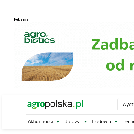
Reklama
Main Logo
Aktualności
Uprawa
Hodowla
Techn
Aktualności Submenu
Uprawa Submenu
Hodowl