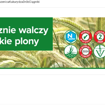
szenica
Kukurydza
Drób
Ciągniki