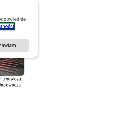
 odpowiednie
atności
.
mawiam
niu nawozu.
i ładowacza