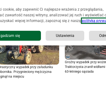
i cookie, aby zapewnić Ci najlepsze wrażenia z przeglądania,
ać zawartość naszej witryny, analizować jej ruch i wyświetlać
uzyskać więcej informacji, zapoznaj się z naszą
polityką pryw
Zgadzam się
Ustawienia
Od
Groźny wypadek przy woże
Traktorzysta zranił widłam
Drastyczny wypadek przy załadunku
63-letniego sąsiada
obornika. Przygnieciony mężczyzna
zginął na miejscu