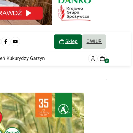
Sklep
OWiUR
ień Kukurydzy Garzyn
0