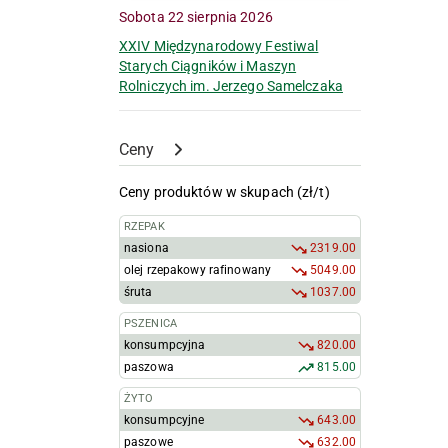
Sobota 22 sierpnia 2026
XXIV Międzynarodowy Festiwal
Starych Ciągników i Maszyn
Rolniczych im. Jerzego Samelczaka
Ceny
Ceny produktów w skupach (zł/t)
RZEPAK
nasiona
2319.00
olej rzepakowy rafinowany
5049.00
śruta
1037.00
PSZENICA
konsumpcyjna
820.00
paszowa
815.00
ŻYTO
konsumpcyjne
643.00
paszowe
632.00