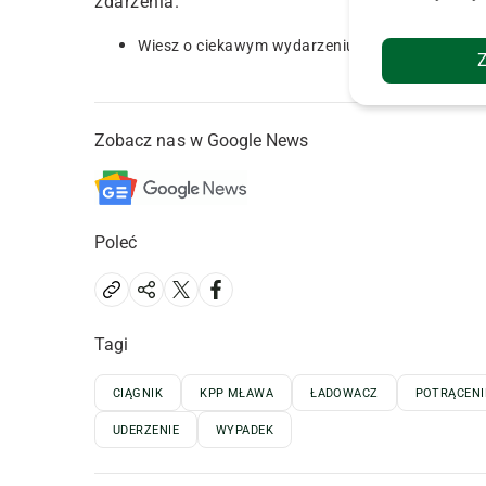
zdarzenia.
Wiesz o ciekawym wydarzeniu? Poinformuj nas 
Zobacz nas w Google News
Poleć
Tagi
CIĄGNIK
KPP MŁAWA
ŁADOWACZ
POTRĄCENI
UDERZENIE
WYPADEK