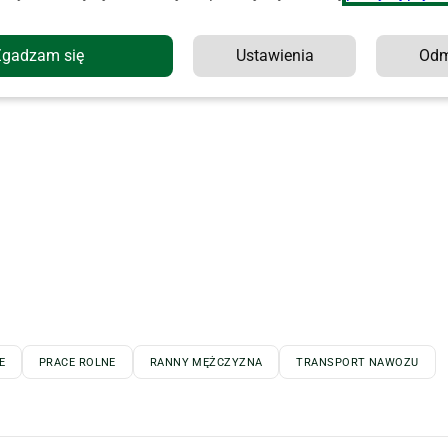
o tym! Czekamy:
redakcja@agropolska.pl
Zgadzam się
Ustawienia
Od
E
PRACE ROLNE
RANNY MĘŻCZYZNA
TRANSPORT NAWOZU