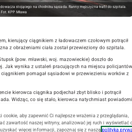
owacza stojącego na chodniku sąsiada. Ranny mężczyzna trafił do szpitala.
Fot. KPP Mława
em, kierujący ciągnikiem z ładowaczem czołowym potrącił
zna z obrażeniami ciała został przewieziony do szpitala.
Stupsk (pow. mławski, woj. mazowieckie) doszło do
. Jak wynika z ustaleń pracujących na miejscu policjantów
y ciągnikiem pomagał sąsiadowi w przewiezieniu worków z
e kierowca ciągnika podjechał zbyt blisko i potrącił
iada
. Widząc, co się stało, kierowca natychmiast powiadomi
tał przewieziony do szpitala w Mławie – relacjonuje asp.
 Komendy Powiatowej Policji.
i cookie, aby zapewnić Ci najlepsze wrażenia z przeglądania,
ać zawartość naszej witryny, analizować jej ruch i wyświetlać
prawa prowadzą postępowanie wyjaśniające w sprawie tego
uzyskać więcej informacji, zapoznaj się z naszą
polityką pryw