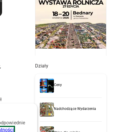
Działy
,
Ceny
ł
Nadchodzące Wydarzenia
 odpowiednie
atności
.