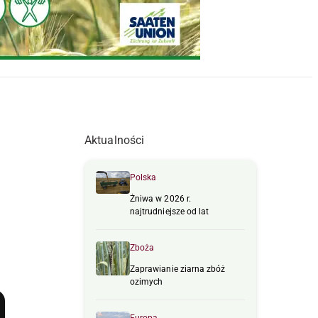
Aktualności
Polska
Żniwa w 2026 r.
najtrudniejsze od lat
Zboża
Zaprawianie ziarna zbóż
ozimych