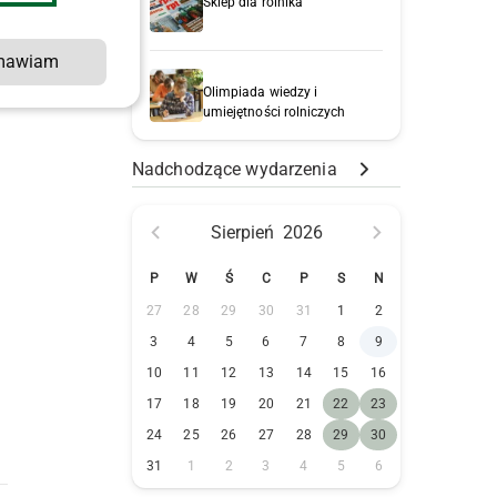
Sklep dla rolnika
mawiam
Olimpiada wiedzy i
umiejętności rolniczych
Nadchodzące wydarzenia
Sierpień
2026
P
W
Ś
C
P
S
N
27
28
29
30
31
1
2
3
4
5
6
7
8
9
10
11
12
13
14
15
16
17
18
19
20
21
22
23
24
25
26
27
28
29
30
31
1
2
3
4
5
6