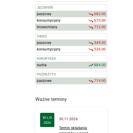
JĘCZMIEŃ
paszowy
682.00
konsumpcyjny
670.00
browarniany
712.00
OWIES
paszowy
549.00
konsumpcyjny
536.00
KUKURYDZA
sucha
884.00
PSZENŻYTO
paszowe
719.00
Ważne terminy
30 LIS
30.11.2026
2026
Termin składania