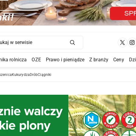
Main Navigation
ika rolnicza
OZE
Prawo i pieniądze
Z branży
Ceny
Dz
a Submenu
szenica
Kukurydza
Drób
Ciągniki