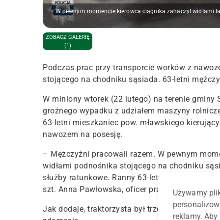
W pewnym momencie kierowca ciągnika zahaczył widłami ład
ZOBACZ GALERIĘ
(1)
Podczas prac przy transporcie worków z nawoz
stojącego na chodniku sąsiada. 63-letni mężczy
W miniony wtorek (22 lutego) na terenie gminy 
groźnego wypadku z udziałem maszyny rolniczej
63-letni mieszkaniec pow. mławskiego kierując
nawozem na posesję.
–
Mężczyźni pracowali razem. W pewnym momenci
widłami podnośnika stojącego na chodniku sąs
służby ratunkowe. Ranny 63-letni mężczyzna zos
szt. Anna Pawłowska, oficer prasowy mławskiej
Używamy plik
personalizow
Jak dodaje, traktorzysta był trzeźwy. Stróże 
reklamy. Aby 