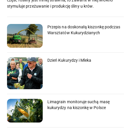
część rośliny jest mniej strawna, to zawarte w niej włókno
stymuluje przeżuwanie i produkcję śliny u krów.
Przepis na doskonałą kiszonkę podczas
Warsztatów Kukurydzianych
Dzień Kukurydzy i Mleka
Limagrain monitoruje suchą masę
kukurydzy na kiszonkę w Polsce