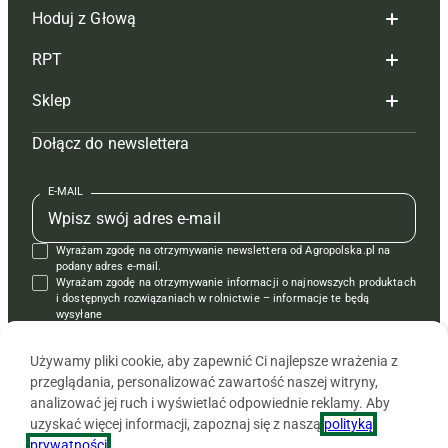
Hoduj z Głową
Redakcja
RPT
Reklama
Hoduj z głową bydło
Sklep
Tagi
Hoduj z głową świnie
Redakcja
Dołącz do newslettera
Mapa serwisu
Prenumerata
Prenumerata
Czasopisma i prenumerata
Kontakt
Redakcja
Reklama
Książki
E-MAIL
Regulamin
Kontakt
Kontakt
Regulamin
Wyrażam zgodę na otrzymywanie newslettera od Agropolska.pl na
Polityka prywatności
Reklama
Krzyżówki
podany adres e-mail.
Wyrażam zgodę na otrzymywanie informacji o najnowszych produktach
i dostępnych rozwiązaniach w rolnictwie – informacje te będą
wysyłane
od APRA sp. z o.o. w imieniu partnerów.
Używamy pliki cookie, aby zapewnić Ci najlepsze wrażenia z
przeglądania, personalizować zawartość naszej witryny,
analizować jej ruch i wyświetlać odpowiednie reklamy. Aby
uzyskać więcej informacji, zapoznaj się z naszą
polityką
prywatności
.