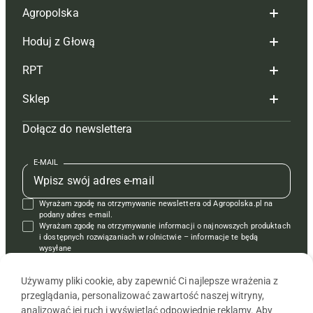
Agropolska
Hoduj z Głową
Redakcja
RPT
Reklama
Hoduj z głową bydło
Sklep
Tagi
Hoduj z głową świnie
Redakcja
Dołącz do newslettera
Mapa serwisu
Prenumerata
Prenumerata
Czasopisma i prenumerata
Kontakt
Redakcja
Reklama
Książki
E-MAIL
Regulamin
Kontakt
Kontakt
Regulamin
Wyrażam zgodę na otrzymywanie newslettera od Agropolska.pl na
Polityka prywatności
Reklama
Krzyżówki
podany adres e-mail.
Wyrażam zgodę na otrzymywanie informacji o najnowszych produktach
i dostępnych rozwiązaniach w rolnictwie – informacje te będą
wysyłane
od APRA sp. z o.o. w imieniu partnerów.
Używamy pliki cookie, aby zapewnić Ci najlepsze wrażenia z
przeglądania, personalizować zawartość naszej witryny,
analizować jej ruch i wyświetlać odpowiednie reklamy. Aby