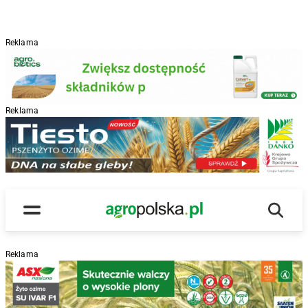
Reklama
Reklama
R
Wyszu
Main Logo
Menu
Reklama