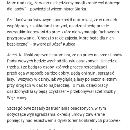
Mam nadzieję, że wspólnie będziemy mogli zrobić coś dobrego
dla lasów" – powiedział wiceminister Siarka.
Szef lasów państwowych podkreślił natomiast, że w ramach
współpracy z zakładami karnymi, osadzeni będą przede
wszystkim kierowani do prac, które nie wymagają fachowego
przygotowania. "Chodzi o takie zajęcia, które będą dla nich
bezpieczne" – stwierdził Józef Kubica.
Jacek Kitliński zapewnił natomiast, że do pracy na rzecz Lasów
Państwowych będzie wychodziło tylu osadzonych, ile będzie
trzeba. I że będą to osoby, których proces resocjalizacji
przebiega w sposób bardzo dobry. Będą oni m.in. sprzątać
lasy. "Wszyscy widzimy, jak wyglądają lasy po sezonie letnim,
przy drogach widać to najbardziej. To m.in. dzięki pracy
osadzonych lasy będą czystsze" – przekonywał szef Służby
Więziennej.
Szczegółowe zasady zatrudniania osadzonych, w tym
dotyczące wynagradzania, określą umowy zawierane
pomiędzy nadleśnictwem a dyrektorem konkretnych placówek.