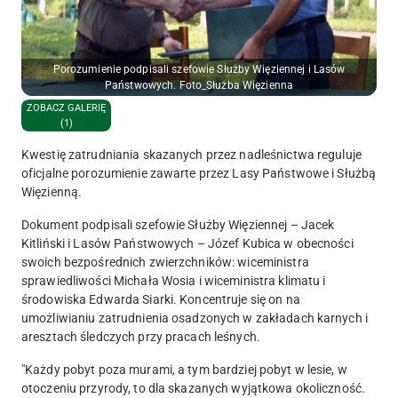
Porozumienie podpisali szefowie Służby Więziennej i Lasów
Państwowych. Foto_Służba Więzienna
ZOBACZ GALERIĘ
(1)
Kwestię zatrudniania skazanych przez nadleśnictwa reguluje
oficjalne porozumienie zawarte przez Lasy Państwowe i Służbą
Więzienną.
Dokument podpisali szefowie Służby Więziennej – Jacek
Kitliński i Lasów Państwowych – Józef Kubica w obecności
swoich bezpośrednich zwierzchników: wiceministra
sprawiedliwości Michała Wosia i wiceministra klimatu i
środowiska Edwarda Siarki. Koncentruje się on na
umożliwianiu zatrudnienia osadzonych w zakładach karnych i
aresztach śledczych przy pracach leśnych.
"Każdy pobyt poza murami, a tym bardziej pobyt w lesie, w
otoczeniu przyrody, to dla skazanych wyjątkowa okoliczność.