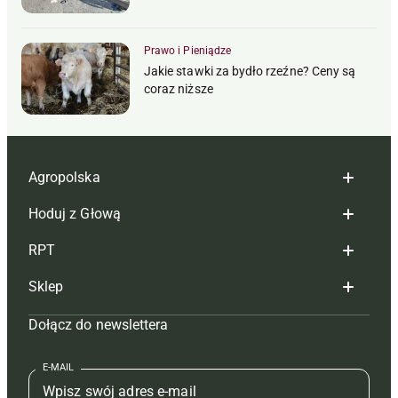
Prawo i Pieniądze
Jakie stawki za bydło rzeźne? Ceny są
coraz niższe
Agropolska
Hoduj z Głową
Redakcja
RPT
Reklama
Hoduj z głową bydło
Sklep
Tagi
Hoduj z głową świnie
Redakcja
Dołącz do newslettera
Mapa serwisu
Prenumerata
Prenumerata
Czasopisma i prenumerata
Kontakt
Redakcja
Reklama
Książki
E-MAIL