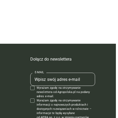
Dołącz do newslettera
E-MAIL
Wyrażam zgodę na otrzymywanie
newslettera od Agropolska.pl na podany
adres e-mail.
Wyrażam zgodę na otrzymywanie
informacji o najnowszych produktach i
dostępnych rozwiązaniach w rolnictwie –
informacje te będą wysyłane
od APRA sp. z o.o. w imieniu partnerów.