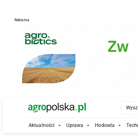
Reklama
Main Logo
Aktualności
Uprawa
Hodowla
Techn
Aktualności Submenu
Uprawa Submenu
Hodowl