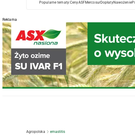
Popularne tematy:
Ceny
ASF
Mercosur
Dopłaty
Nawożenie
P
Reklama
Agropolska
emastitis