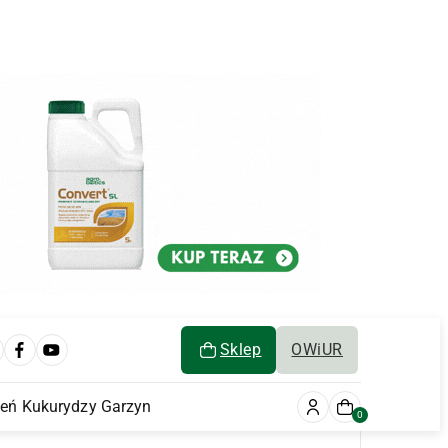
Sklep
OWiUR
ień Kukurydzy Garzyn
0