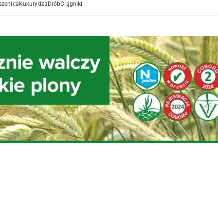
szenica
Kukurydza
Drób
Ciągniki