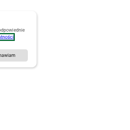
 odpowiednie
atności
.
mawiam