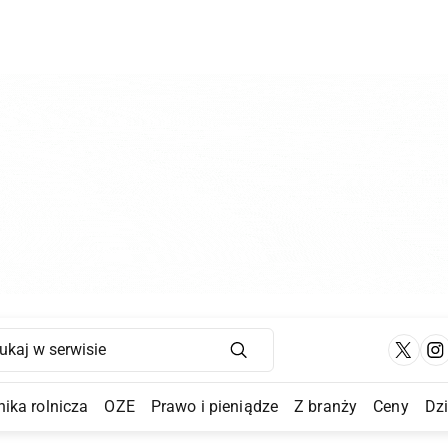
Main Navigation
ika rolnicza
OZE
Prawo i pieniądze
Z branży
Ceny
Dz
a Submenu