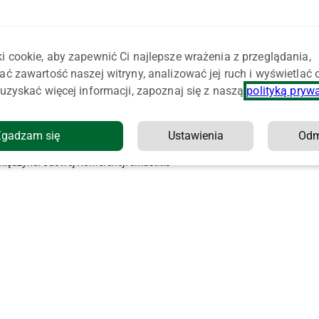
i cookie, aby zapewnić Ci najlepsze wrażenia z przeglądania,
ać zawartość naszej witryny, analizować jej ruch i wyświetlać
uzyskać więcej informacji, zapoznaj się z naszą
polityką pryw
Zgadzam się
Ustawienia
Od
Zapraszamy do udziału w I
Międzynarodowej Konferencji eMastitis