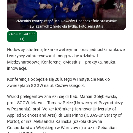
eMastitis tworzy zespół naukowców i jednocześnie praktyków
związanych z hodowlą bydła. Foto_emastitis
ZOBACZ GALERIĘ
(1)
Hodowcy, studenci, lekarze weterynarii oraz jednostki naukowe
i wszyscy zainteresowani, mogą wziąć udział w I
Międzynarodowej Konferencji eMastitis – praktyka, nauka,
innowacje.
Konferencja odbędzie się
20 lutego w Instytucie Nauk o
Zwierzętach SGGW na ul. Ciszewskiego 8
.
Wśród prelegentów znaleźli się dr hab.
Marcin Gołębiewski
,
prof. SGGW, lek. wet.
Tomasz Pelec
(Uniwersytet Przyrodniczy
w Poznaniu), prof.
Velker Krömker
(Hannover University of
Applied Sciences and Arts), dr
Luis Pinho
(ICBAS-University of
Porto), dr inż.
Aleksandra Kalińska
(szkoła Główna
Gospodarstwa Wiejskiego w Warszawie) oraz dr
Sebastian