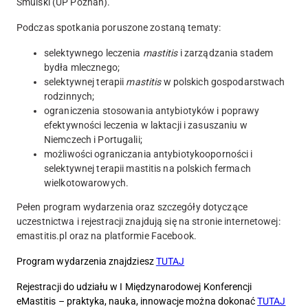
Smulski
(UP Poznań).
Podczas spotkania poruszone zostaną tematy:
selektywnego leczenia
mastitis
i zarządzania stadem
bydła mlecznego;
selektywnej terapii
mastitis
w polskich gospodarstwach
rodzinnych;
ograniczenia stosowania antybiotyków i poprawy
efektywności leczenia w laktacji i zasuszaniu w
Niemczech i Portugalii;
możliwości ograniczania antybiotykooporności i
selektywnej terapii mastitis na polskich fermach
wielkotowarowych.
Pełen program wydarzenia oraz szczegóły dotyczące
uczestnictwa i rejestracji znajdują się na stronie internetowej:
emastitis.pl oraz na platformie Facebook.
Program wydarzenia znajdziesz
TUTAJ
Rejestracji do udziału w I Międzynarodowej Konferencji
eMastitis – praktyka, nauka, innowacje można dokonać
TUTAJ