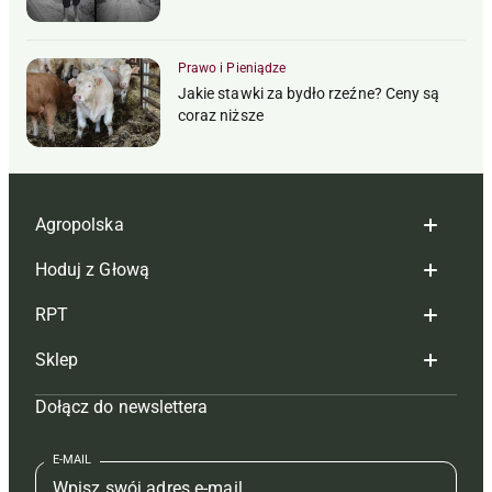
Prawo i Pieniądze
Jakie stawki za bydło rzeźne? Ceny są
coraz niższe
Agropolska
Hoduj z Głową
Redakcja
RPT
Reklama
Hoduj z głową bydło
Sklep
Tagi
Hoduj z głową świnie
Redakcja
Dołącz do newslettera
Mapa serwisu
Prenumerata
Prenumerata
Czasopisma i prenumerata
Kontakt
Redakcja
Reklama
Książki
E-MAIL