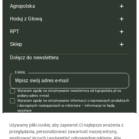
Agropolska
Hoduj z Głową
Redakcja
RPT
Reklama
Hoduj z głową bydło
Sklep
Tagi
Hoduj z głową świnie
Redakcja
Dołącz do newslettera
Mapa serwisu
Prenumerata
Prenumerata
Czasopisma i prenumerata
Kontakt
Redakcja
Reklama
Książki
E-MAIL
Regulamin
Kontakt
Kontakt
Regulamin
Wyrażam zgodę na otrzymywanie newslettera od Agropolska.pl na
Polityka prywatności
Reklama
Krzyżówki
podany adres e-mail.
Wyrażam zgodę na otrzymywanie informacji o najnowszych produktach
i dostępnych rozwiązaniach w rolnictwie – informacje te będą
wysyłane
od APRA sp. z o.o. w imieniu partnerów.
Używamy pliki cookie, aby zapewnić Ci najlepsze wrażenia z
przeglądania, personalizować zawartość naszej witryny,
analizować jej ruch i wyświetlać odpowiednie reklamy. Aby