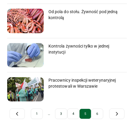
Od pola do stołu. Żywność pod jedną
kontrolą
Kontrola żywności tylko w jednej
instytucji
Pracownicy inspekcji weterynaryjnej
protestowali w Warszawie
Archive Pagination
1
…
3
4
5
6