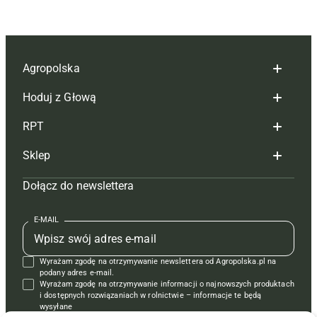
Agropolska
Hoduj z Głową
Redakcja
RPT
Reklama
Hoduj z głową bydło
Sklep
Tagi
Hoduj z głową świnie
Redakcja
Dołącz do newslettera
Mapa serwisu
Prenumerata
Prenumerata
Czasopisma i prenumerata
Kontakt
Redakcja
Reklama
Książki
E-MAIL
Regulamin
Kontakt
Kontakt
Regulamin
Wyrażam zgodę na otrzymywanie newslettera od Agropolska.pl na
Polityka prywatności
Reklama
Krzyżówki
podany adres e-mail.
Wyrażam zgodę na otrzymywanie informacji o najnowszych produktach
i dostępnych rozwiązaniach w rolnictwie – informacje te będą
wysyłane