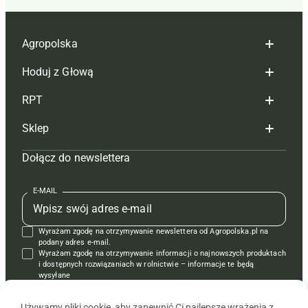
Agropolska
Hoduj z Głową
Redakcja
RPT
Reklama
Hoduj z głową bydło
Sklep
Tagi
Hoduj z głową świnie
Redakcja
Dołącz do newslettera
Mapa serwisu
Prenumerata
Prenumerata
Czasopisma i prenumerata
Kontakt
Redakcja
Reklama
Książki
E-MAIL
Regulamin
Kontakt
Kontakt
Regulamin
Wyrażam zgodę na otrzymywanie newslettera od Agropolska.pl na
Polityka prywatności
Reklama
Krzyżówki
podany adres e-mail.
Wyrażam zgodę na otrzymywanie informacji o najnowszych produktach
i dostępnych rozwiązaniach w rolnictwie – informacje te będą
wysyłane
od APRA sp. z o.o. w imieniu partnerów.
Używamy pliki cookie, aby zapewnić Ci najlepsze wrażenia z