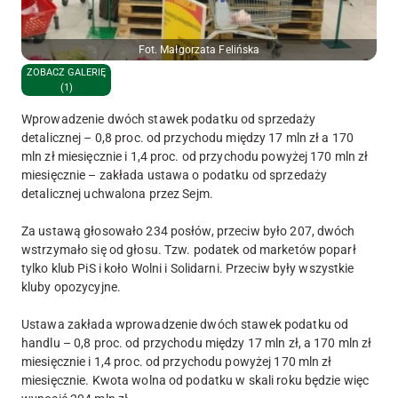
Fot. Małgorzata Felińska
ZOBACZ GALERIĘ
(1)
Wprowadzenie dwóch stawek podatku od sprzedaży
detalicznej – 0,8 proc. od przychodu między 17 mln zł a 170
mln zł miesięcznie i 1,4 proc. od przychodu powyżej 170 mln zł
miesięcznie – zakłada ustawa o podatku od sprzedaży
detalicznej uchwalona przez Sejm.
Za ustawą głosowało 234 posłów, przeciw było 207, dwóch
wstrzymało się od głosu. Tzw. podatek od marketów poparł
tylko klub PiS i koło Wolni i Solidarni. Przeciw były wszystkie
kluby opozycyjne.
Ustawa zakłada wprowadzenie dwóch stawek podatku od
handlu – 0,8 proc. od przychodu między 17 mln zł, a 170 mln zł
miesięcznie i 1,4 proc. od przychodu powyżej 170 mln zł
miesięcznie. Kwota wolna od podatku w skali roku będzie więc