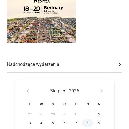
Nadchodzące wydarzenia
Sierpień
2026
P
W
Ś
C
P
S
N
27
28
29
30
31
1
2
3
4
5
6
7
8
9