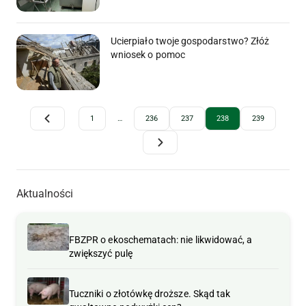
Ucierpiało twoje gospodarstwo? Złóż
wniosek o pomoc
Archive Pagination
1
…
236
237
238
239
Aktualności
FBZPR o ekoschematach: nie likwidować, a
zwiększyć pulę
Tuczniki o złotówkę droższe. Skąd tak