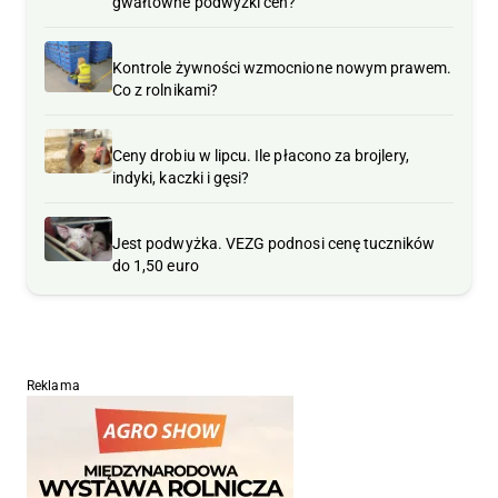
gwałtowne podwyżki cen?
Kontrole żywności wzmocnione nowym prawem.
Co z rolnikami?
Ceny drobiu w lipcu. Ile płacono za brojlery,
indyki, kaczki i gęsi?
Jest podwyżka. VEZG podnosi cenę tuczników
do 1,50 euro
Reklama