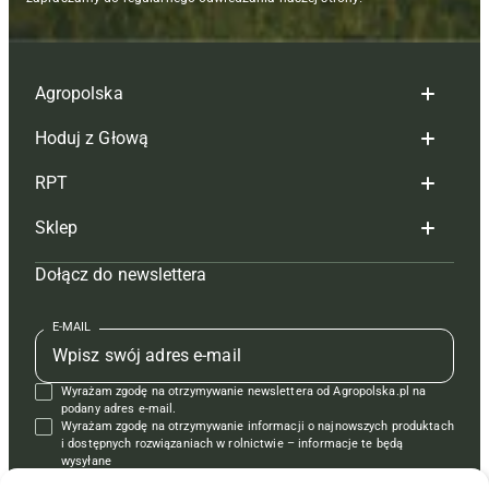
Agropolska
Hoduj z Głową
Redakcja
RPT
Reklama
Hoduj z głową bydło
Sklep
Tagi
Hoduj z głową świnie
Redakcja
Dołącz do newslettera
Mapa serwisu
Prenumerata
Prenumerata
Czasopisma i prenumerata
Kontakt
Redakcja
Reklama
Książki
E-MAIL
Regulamin
Kontakt
Kontakt
Regulamin
Wyrażam zgodę na otrzymywanie newslettera od Agropolska.pl na
Polityka prywatności
Reklama
Krzyżówki
podany adres e-mail.
Wyrażam zgodę na otrzymywanie informacji o najnowszych produktach
i dostępnych rozwiązaniach w rolnictwie – informacje te będą
wysyłane
od APRA sp. z o.o. w imieniu partnerów.