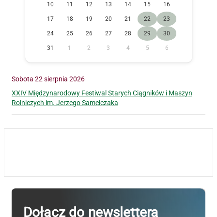
10
11
12
13
14
15
16
17
18
19
20
21
22
23
24
25
26
27
28
29
30
31
1
2
3
4
5
6
Sobota 22 sierpnia 2026
XXIV Międzynarodowy Festiwal Starych Ciągników i Maszyn
Rolniczych im. Jerzego Samelczaka
Dołącz do newslettera