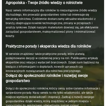
Agropolska - Twoje źródło wiedzy o rolnictwie
Nasz serwis informacyjny dla rolników to niezastąpione źródło wiedzy
dla każdego, kto prowadzi gospodarstwo rolne lub interesuje się
tematyką rolnictwa. Codziennie dostarczamy aktualne wiadomości z
branży, obejmujące nowinki technologiczne, zmiany w przepisach i
analizy rynkowe. Dzięki naszym materiałom dowiesz się, jak efektywnie
zarządzać gospodarstwem, maksymalizować plony i minimalizować
koszty.
Praktyczne porady i ekspercka wiedza dla rolników
W serwisie znajdziesz także praktyczne porady, które ułatwią
podejmowanie decyzji w codziennej pracy na roli. Publikujemy artykuły
ekspertów oraz relacje z wydarzeń branżowych. Dzięki nam będziesz na
bieżąco z informacjami o dopłatach, nowych uprawach czy
innowacyjnych rozwiązaniach dla rolnictwa precyzyjnego.
Dołącz do społeczności rolników i rozwijaj swoje
gospodarstwo
Dołącz do społeczności rolników, którzy cenią sobie rzetelne informacje i
sprawdzone porady. Nasz serwis to nie tylko wiadomości, ale także
miejsce wymiany doświadczeń i inspiracji. Zadbaj o rozwój swojego
gospodarstwa dzięki wiedzy, którą znajdziesz w jednym miejscu –
zapraszamy do regularnego odwiedzania naszej strony!