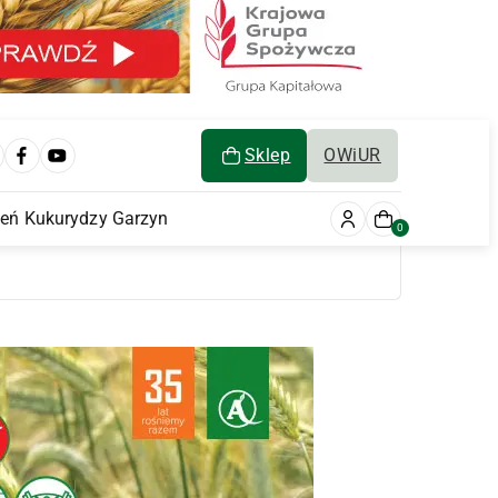
Sklep
OWiUR
ień Kukurydzy Garzyn
0