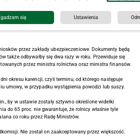
zpieczenia upraw, a przy ubezpieczeniu rzepaku ozimego,
ewów owocowych, truskawek lub roślin strączkowych – 5 proc.
Zgadzam się
Ustawienia
Od
ażde ryzyko (np. suszę, powódź, przymrozki czy gradobicie)
wniosków przez zakłady ubezpieczeniowe. Dokumenty będą
ów także odbywałby się dwa razy w roku. Przewiduje się
wanych przez ministra rolnictwa oraz ministra finansów.
i okresu karencji, czyli terminu, od którego następuje
iu umowy, w przypadku wystąpienia powodzi lub suszy.
n., by w ustawie zostały sztywno określone widełki
 do 65 proc. nie gwarantuje, że rolnicy właśnie tyle
lana co roku przez Radę Ministrów.
odkomisji. Nie został on zaakceptowany przez większość.