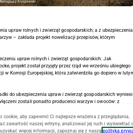
 Remigiusz Kryszewski
nia upraw rolnych i zwierząt gospodarskich; a z ubezpieczenia
rzyw – zakłada projekt nowelizacji przepisów, którym
czeniu upraw rolnych i zwierząt gospodarskich. Jak
cke, projekt został przyjęty przez rząd we wrześniu ubiegłego
ji w Komisji Europejskiej, która zatwierdziła go dopiero w luty
dki do ubezpieczenia upraw i zwierząt gospodarskich wyniesi
 włączeni zostali ponadto producenci warzyw i owoców: z
. sumy ubezpieczenia – poinformował Plocke, wskazując na
i cookie, aby zapewnić Ci najlepsze wrażenia z przeglądania,
ać zawartość naszej witryny, analizować jej ruch i wyświetlać
u jarego, rzepiku, ziemniaków lub buraków cukrowych
uzyskać więcej informacji, zapoznaj się z naszą
polityką pryw