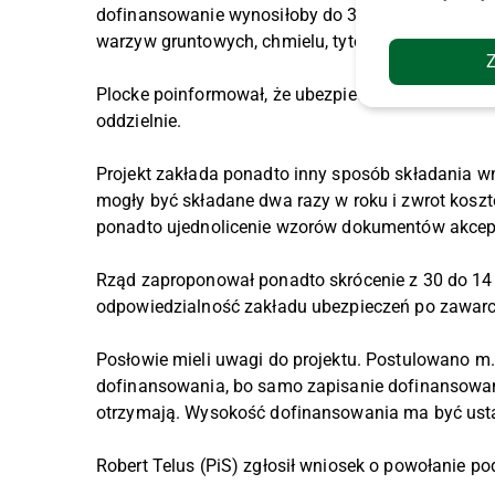
dofinansowanie wynosiłoby do 3,5 proc. sumy ube
warzyw gruntowych, chmielu, tytoniu, drzew i krz
Plocke poinformował, że ubezpieczenia obejmują k
oddzielnie.
Projekt zakłada ponadto inny sposób składania 
mogły być składane dwa razy w roku i zwrot koszt
ponadto ujednolicenie wzorów dokumentów akcepto
Rząd zaproponował ponadto skrócenie z 30 do 14 dn
odpowiedzialność zakładu ubezpieczeń po zawarc
Posłowie mieli uwagi do projektu. Postulowano m.i
dofinansowania, bo samo zapisanie dofinansowania
otrzymają. Wysokość dofinansowania ma być usta
Robert Telus (PiS) zgłosił wniosek o powołanie p