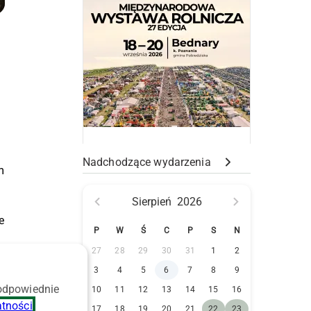
Nadchodzące wydarzenia
m
Sierpień
2026
e
P
W
Ś
C
P
S
N
27
28
29
30
31
1
2
3
4
5
6
7
8
9
 odpowiednie
10
11
12
13
14
15
16
atności
.
17
18
19
20
21
22
23