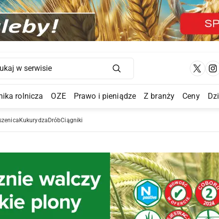
Main Navigation
ika rolnicza
OZE
Prawo i pieniądze
Z branży
Ceny
Dz
a Submenu
szenica
Kukurydza
Drób
Ciągniki