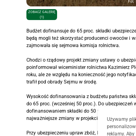
Fot.
ZOBACZ GALERIĘ
(1)
Budżet dofinansuje do 65 proc. składki ubezpiecze
będą mogli też skorzystać producenci owoców i wa
zajmowała się sejmowa komisja rolnictwa.
Chodzi o rządowy projekt zmiany ustawy o ubezpie
poinformował wiceminister rolnictwa Kazimierz Plo
roku, ale ze względu na konieczność jego notyfikac
trafił pod obrady Sejmu w środę.
Wysokość dofinansowania z budżetu państwa skła
do 65 proc. (wcześniej 50 proc.). Do ubezpieczeń
dofinansowaniem składki do 50 proc. i do 5 proc
najważniejsze zmiany w projekcie.
Używamy plik
personalizow
Przy ubezpieczeniu upraw zbóż, kukurydzy, rzepak
reklamy. Aby 