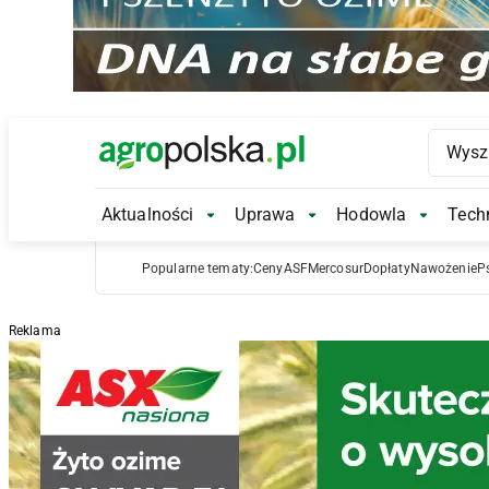
Main Logo
Aktualności
Uprawa
Hodowla
Techn
Aktualności Submenu
Uprawa Submenu
Hodowl
Popularne tematy:
Ceny
ASF
Mercosur
Dopłaty
Nawożenie
P
Reklama