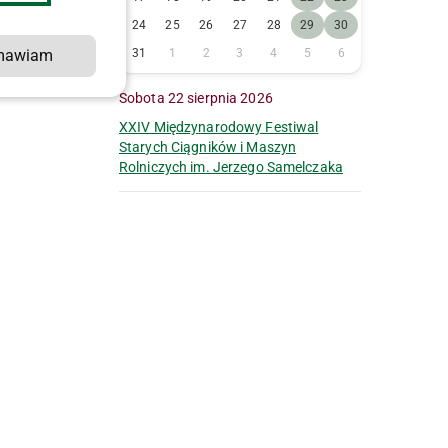
24
25
26
27
28
29
30
mawiam
31
1
2
3
4
5
6
Sobota 22 sierpnia 2026
XXIV Międzynarodowy Festiwal
Starych Ciągników i Maszyn
Rolniczych im. Jerzego Samelczaka