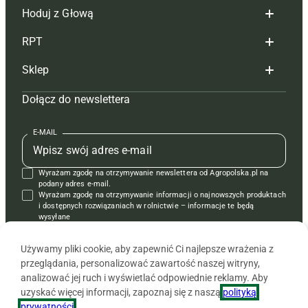
Hoduj z Głową
Redakcja
RPT
Reklama
Hoduj z głową bydło
Sklep
Tagi
Hoduj z głową świnie
Redakcja
Dołącz do newslettera
Mapa serwisu
Prenumerata
Prenumerata
Czasopisma i prenumerata
Kontakt
Redakcja
Reklama
Książki
E-MAIL
Regulamin
Kontakt
Kontakt
Regulamin
Wyrażam zgodę na otrzymywanie newslettera od Agropolska.pl na
Polityka prywatności
Reklama
Krzyżówki
podany adres e-mail.
Wyrażam zgodę na otrzymywanie informacji o najnowszych produktach
i dostępnych rozwiązaniach w rolnictwie – informacje te będą
wysyłane
od APRA sp. z o.o. w imieniu partnerów.
Używamy pliki cookie, aby zapewnić Ci najlepsze wrażenia z
przeglądania, personalizować zawartość naszej witryny,
analizować jej ruch i wyświetlać odpowiednie reklamy. Aby
uzyskać więcej informacji, zapoznaj się z naszą
polityką
prywatności
.