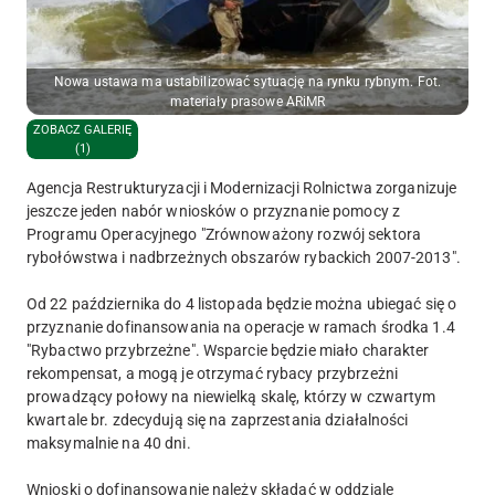
Nowa ustawa ma ustabilizować sytuację na rynku rybnym. Fot.
materiały prasowe ARiMR
ZOBACZ GALERIĘ
(1)
Agencja Restrukturyzacji i Modernizacji Rolnictwa zorganizuje
jeszcze jeden nabór wniosków o przyznanie pomocy z
Programu Operacyjnego "Zrównoważony rozwój sektora
rybołówstwa i nadbrzeżnych obszarów rybackich 2007-2013".
Od 22 października do 4 listopada będzie można ubiegać się o
przyznanie dofinansowania na operacje w ramach środka 1.4
"Rybactwo przybrzeżne". Wsparcie będzie miało charakter
rekompensat, a mogą je otrzymać rybacy przybrzeżni
prowadzący połowy na niewielką skalę, którzy w czwartym
kwartale br. zdecydują się na zaprzestania działalności
maksymalnie na 40 dni.
Wnioski o dofinansowanie należy składać w oddziale